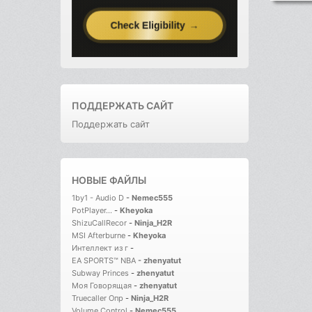
ПОДДЕРЖАТЬ САЙТ
Поддержать сайт
НОВЫЕ ФАЙЛЫ
1by1 - Audio D
-
Nemec555
PotPlayer...
-
Kheyoka
ShizuCallRecor
-
Ninja_H2R
MSI Afterburne
-
Kheyoka
Интеллект из г
-
EA SPORTS™ NBA
-
zhenyatut
Subway Princes
-
zhenyatut
Моя Говорящая
-
zhenyatut
Truecaller Опр
-
Ninja_H2R
Volume Control
-
Nemec555