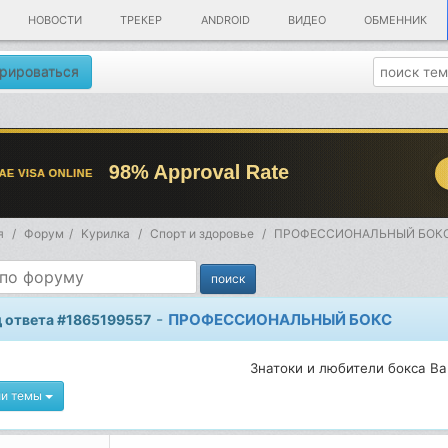
НОВОСТИ
ТРЕКЕР
ANDROID
ВИДЕО
ОБМЕННИК
рироваться
я
Форум
Kурилка
Спорт и здоровье
ПРОФЕССИОНАЛЬНЫЙ БОК
-
ПРОФЕССИОНАЛЬНЫЙ БОКС
 ответа #1865199557
Знатоки и любители бокса Ва
ии темы