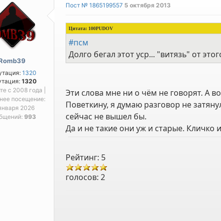
Пост № 1865199557
5 октября 2013
Цитата:
100PUDOV
#псм
Долго бегал этот уср... "витязь" от это
Romb39
утация:
1320
утация:
1320
йте с 2008 года |
Эти слова мне ни о чём не говорят. А во
нее посещение:
Поветкину, я думаю разговор не затянул
января 2026
сейчас не вышел бы.
бщений:
993
Да и не такие они уж и старые. Кличко 
Рейтинг: 5
голосов:
2