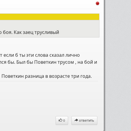
го боя. Как заец трусливый
т если б ты эти слова сказал лично
ся бы. Был бы Поветкин трусом , на бой и
и Поветкин разница в возрасте три года.
ответить
0