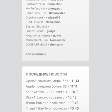
Bluetooth Volu
-
Nemec555
My Perfect Hot
-
zhenyatut
SmartFons - Об
-
DimonVideo
Glen Hansard -
-
wizard76
IObit Driver B
-
Nemec555
System Shock 2
-
Firefox Focus:
-
gunya
Кинопоиск－филь
-
gunya
Musixmatch Dyn
-
Nemec555
GUNS UP! Mobil
-
zhenyatut
все новинки
ПОСЛЕДНИЕ
НОВОСТИ
OpenAI усилила меры без
- 11:13
Apple потеряла более 32
- 11:11
Корпус толщиной всего 4
- 11:10
DigixArt анонсировала с
- 10:43
Джон Ромеро рассказал,
- 10:43
Глава Take-Two прогнози
- 10:43