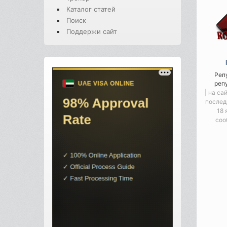
Каталог статей
Поиск
Поддержи сайт
Реп
реп
| на са
послед
18 
соо