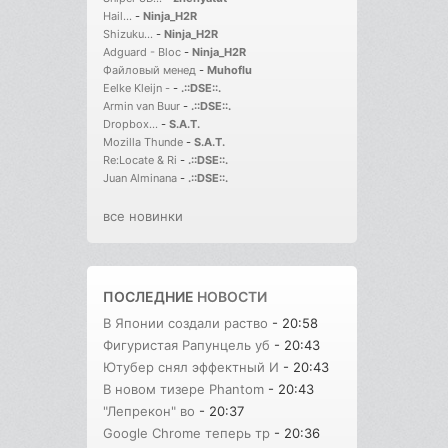
Hail...
-
Ninja_H2R
Shizuku...
-
Ninja_H2R
Adguard - Bloc
-
Ninja_H2R
Файловый менед
-
Muhoflu
Eelke Kleijn -
-
.::DSE::.
Armin van Buur
-
.::DSE::.
Dropbox...
-
S.A.T.
Mozilla Thunde
-
S.A.T.
Re:Locate & Ri
-
.::DSE::.
Juan Alminana
-
.::DSE::.
все новинки
ПОСЛЕДНИЕ
НОВОСТИ
В Японии создали раство
- 20:58
Фигуристая Рапунцель уб
- 20:43
Ютубер снял эффектный И
- 20:43
В новом тизере Phantom
- 20:43
"Лепрекон" во
- 20:37
Google Chrome теперь тр
- 20:36