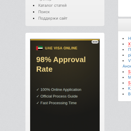
Каталог статей
Поиск
Поддержи сайт
H
X
П
p
V
Ано
S
М
S
К
В