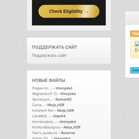
Под
ПОДДЕРЖАТЬ САЙТ
Е
Поддержать сайт
см
НОВЫЕ ФАЙЛЫ
Plague Inc....
-
zhenyatut
Wagnardsoft To
-
Kheyoka
Эволюция...
-
iksman82
Canta...
-
Ninja_H2R
InstallerX Rev
-
Ninja_H2R
LibreWolf...
-
vitan04
Homescapes...
-
zhenyatut
NoMoreBackgrou
-
Ninja_H2R
Пасть дьявола.
-
Boserva
Sniper 3D...
-
zhenyatut