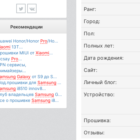
Ранг:
Город:
Рекомендации
Пол:
uawei Honor/Honor
Pro
/Ho...
Полных лет:
iaomi
13T...
рошивки MIUI от
Xiaomi
...
Дата рождения:
icsay
Pro
...
PN сервисы,
Сайт:
нимайзеры...
amsung
Galaxy
от S9 до S...
Личный блог:
од.прошивки для
Samsung
...
amsung
i8510 innov8...
Устройство:
луб владельцев
Samsung
G...
се о прошивке
Samsung
i8...
Прошивка:
Отзывы: