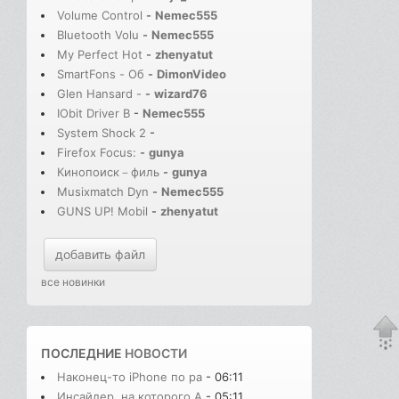
Volume Control
-
Nemec555
Bluetooth Volu
-
Nemec555
My Perfect Hot
-
zhenyatut
SmartFons - Об
-
DimonVideo
Glen Hansard -
-
wizard76
IObit Driver B
-
Nemec555
System Shock 2
-
Firefox Focus:
-
gunya
Кинопоиск－филь
-
gunya
Musixmatch Dyn
-
Nemec555
GUNS UP! Mobil
-
zhenyatut
добавить файл
все новинки
ПОСЛЕДНИЕ
НОВОСТИ
Наконец-то iPhone по ра
- 06:11
Инсайдер, на которого A
- 05:11