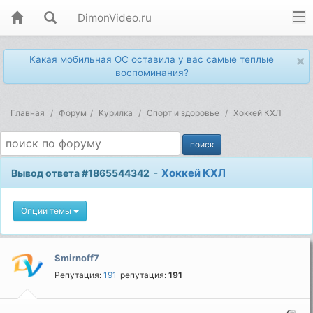
DimonVideo.ru
×
Какая мобильная ОС оставила у вас самые теплые
воспоминания?
Главная
Форум
Kурилка
Спорт и здоровье
Хоккей КХЛ
-
Хоккей КХЛ
Вывод ответа #1865544342
Опции темы
Smirnoff7
Репутация:
191
репутация:
191