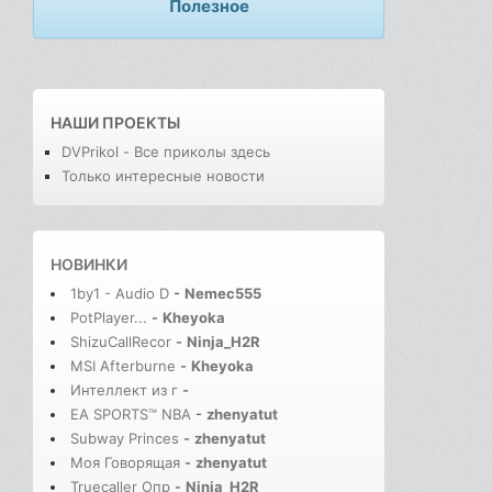
Полезное
НАШИ ПРОЕКТЫ
DVPrikol - Все приколы здесь
Только интересные новости
НОВИНКИ
1by1 - Audio D
-
Nemec555
PotPlayer...
-
Kheyoka
ShizuCallRecor
-
Ninja_H2R
MSI Afterburne
-
Kheyoka
Интеллект из г
-
EA SPORTS™ NBA
-
zhenyatut
Subway Princes
-
zhenyatut
Моя Говорящая
-
zhenyatut
Truecaller Опр
-
Ninja_H2R