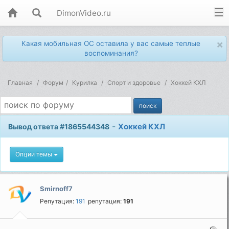
DimonVideo.ru
×
Какая мобильная ОС оставила у вас самые теплые
воспоминания?
Главная
Форум
Kурилка
Спорт и здоровье
Хоккей КХЛ
-
Хоккей КХЛ
Вывод ответа #1865544348
Опции темы
Smirnoff7
Репутация:
191
репутация:
191