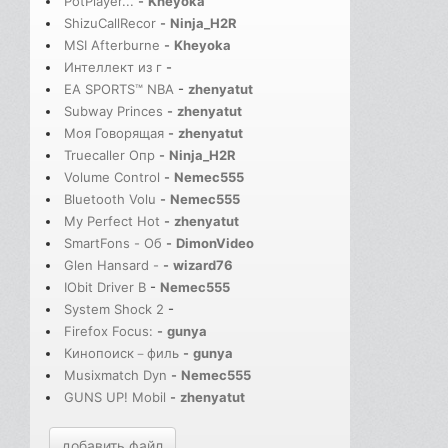
PotPlayer...
-
Kheyoka
ShizuCallRecor
-
Ninja_H2R
MSI Afterburne
-
Kheyoka
Интеллект из г
-
EA SPORTS™ NBA
-
zhenyatut
Subway Princes
-
zhenyatut
Моя Говорящая
-
zhenyatut
Truecaller Опр
-
Ninja_H2R
Volume Control
-
Nemec555
Bluetooth Volu
-
Nemec555
My Perfect Hot
-
zhenyatut
SmartFons - Об
-
DimonVideo
Glen Hansard -
-
wizard76
IObit Driver B
-
Nemec555
System Shock 2
-
Firefox Focus:
-
gunya
Кинопоиск－филь
-
gunya
Musixmatch Dyn
-
Nemec555
GUNS UP! Mobil
-
zhenyatut
добавить файл