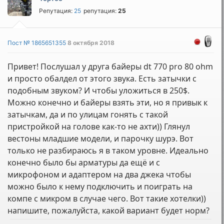
Репутация:
25
репутация:
25
Пост № 1865651355
8 октября 2018
Привет! Послушал у друга байеры dt 770 pro 80 ohm
и просто обалдел от этого звука. Есть затычки с
подобным звуком? И чтобы уложиться в 250$.
Можно конечно и байеры взять эти, но я привык к
затычкам, да и по улицам гонять с такой
пристройкой на голове как-то не ахти)) Глянул
вестоны младшие модели, и парочку шурэ. Вот
только не разбираюсь я в таком уровне. Идеально
конечно было бы арматуры да ещё и с
микрофоном и адаптером на два джека чтобы
можно было к нему подключить и поиграть на
компе с микром в случае чего. Вот такие хотелки))
напишите, пожалуйста, какой вариант будет норм?