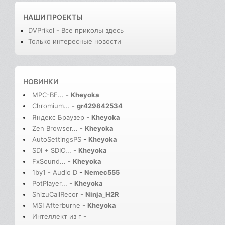
НАШИ ПРОЕКТЫ
DVPrikol - Все приколы здесь
Только интересные новости
НОВИНКИ
MPC-BE...
-
Kheyoka
Chromium...
-
gr429842534
Яндекс Браузер
-
Kheyoka
Zen Browser...
-
Kheyoka
AutoSettingsPS
-
Kheyoka
SDI + SDIO...
-
Kheyoka
FxSound...
-
Kheyoka
1by1 - Audio D
-
Nemec555
PotPlayer...
-
Kheyoka
ShizuCallRecor
-
Ninja_H2R
MSI Afterburne
-
Kheyoka
Интеллект из г
-