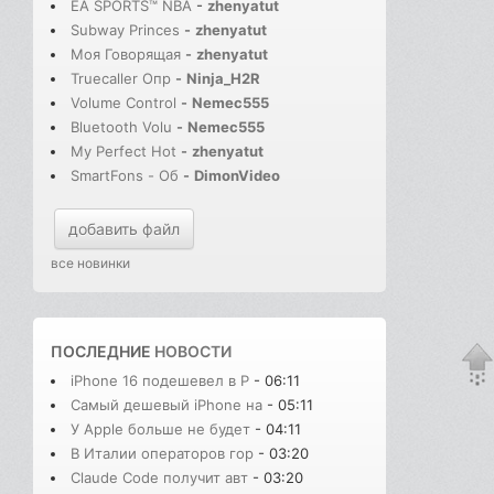
EA SPORTS™ NBA
-
zhenyatut
Subway Princes
-
zhenyatut
Моя Говорящая
-
zhenyatut
Truecaller Опр
-
Ninja_H2R
Volume Control
-
Nemec555
Bluetooth Volu
-
Nemec555
My Perfect Hot
-
zhenyatut
SmartFons - Об
-
DimonVideo
добавить файл
все новинки
ПОСЛЕДНИЕ
НОВОСТИ
iPhone 16 подешевел в Р
- 06:11
Самый дешевый iPhone на
- 05:11
У Apple больше не будет
- 04:11
В Италии операторов гор
- 03:20
Claude Code получит авт
- 03:20