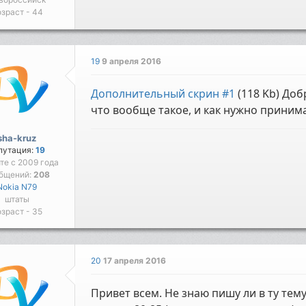
зраст - 44
19
9 апреля 2016
Дополнительный скрин #1
(118 Kb) Доб
что вообще такое, и как нужно приним
sha-kruz
путация:
19
йте с 2009 года
бщений:
208
Nokia N79
штаты
зраст - 35
20
17 апреля 2016
Привет всем. Не знаю пишу ли в ту тему