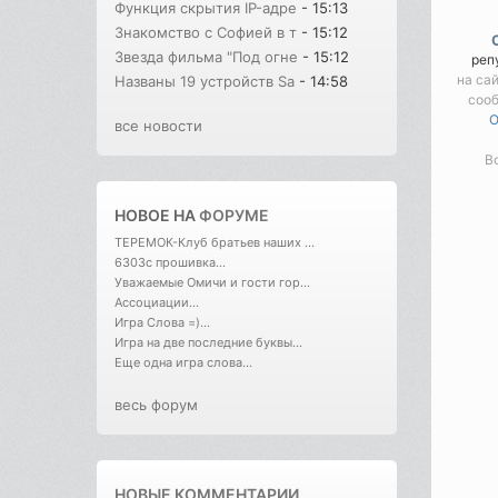
Функция скрытия IP-адре
- 15:13
Знакомство с Софией в т
- 15:12
Звезда фильма "Под огне
- 15:12
реп
на са
Названы 19 устройств Sa
- 14:58
соо
O
все новости
В
НОВОЕ НА
ФОРУМЕ
ТЕРЕМОК-Клуб братьев наших ...
6303с прошивка...
Уважаемые Омичи и гости гор...
Ассоциации...
Игра Слова =)...
Игра на две последние буквы...
Еще одна игра слова...
весь форум
НОВЫЕ КОММЕНТАРИИ