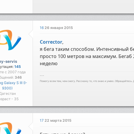
16
26 января 2015
Corrector
,
я бега таким способом. Интенсивный бе
просто 100 метров на максимум. Бегаб 2
y-servis
неделю
утация:
145
йте с 2007 года
---
бщений:
346
Помогу всем тем, чем смогу. Расскажу то, что знаю и умею. Обращайтесь.
 Galaxy S III (I-
9300)
Дагестан
зраст - 35
17
22 марта 2015