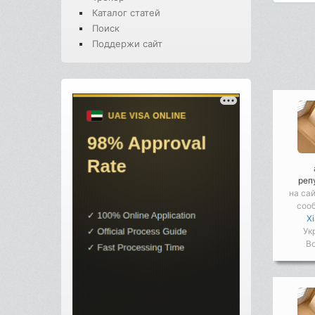
Каталог статей
Поиск
Поддержи сайт
реп
на са
соо
X
Ук
Во