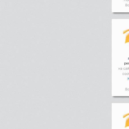
Во
ре
на са
соо
Во