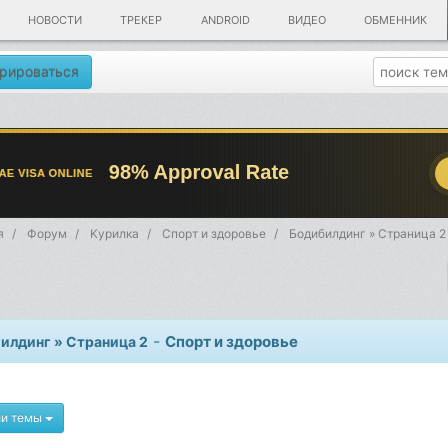
НОВОСТИ
ТРЕКЕР
ANDROID
ВИДЕО
ОБМЕННИК
рироваться
я
Форум
Kурилка
Спорт и здоровье
Бодибилдинг » Страница 2
-
Спорт и здоровье
илдинг » Страница 2
ии темы