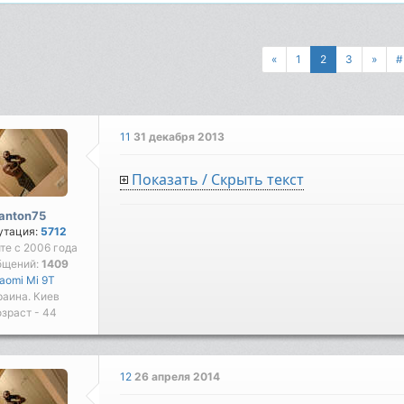
«
1
2
3
»
#
11
31 декабря 2013
Показать / Скрыть текст
anton75
утация:
5712
йте с 2006 года
бщений:
1409
iaomi Mi 9T
раина. Киев
зраст - 44
12
26 апреля 2014