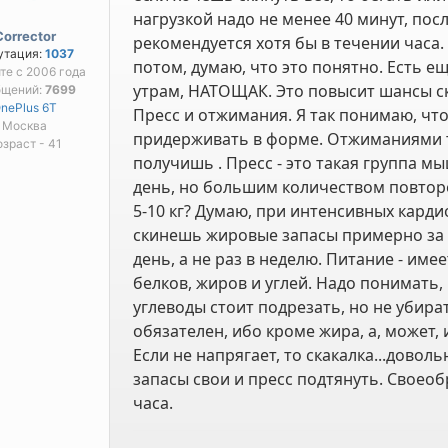
нагрузкой надо не менее 40 минут, пос
Corrector
рекомендуется хотя бы в течении часа. 
утация:
1037
потом, думаю, что это понятно. Есть е
йте с 2006 года
утрам, НАТОЩАК. Это повысит шансы ск
бщений:
7699
nePlus 6T
Пресс и отжимания. Я так понимаю, что
Москва
придерживать в форме. Отжиманиями т
озраст - 41
получишь . Пресс - это такая группа м
день, но большим количеством повторе
5-10 кг? Думаю, при интенсивных кард
скинешь жировые запасы примерно за м
день, а не раз в неделю. Питание - им
белков, жиров и углей. Надо понимать,
углеводы стоит подрезать, но не убира
обязателен, ибо кроме жира, а, может
Если не напрягает, то скакалка...дово
запасы свои и пресс подтянуть. Своеобр
часа.