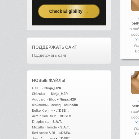
реп
на са
соо
X
Ук
ПОДДЕРЖАТЬ САЙТ
Во
Поддержать сайт
НОВЫЕ ФАЙЛЫ
Hail...
-
Ninja_H2R
Shizuku...
-
Ninja_H2R
Adguard - Bloc
-
Ninja_H2R
Файловый менед
-
Muhoflu
реп
Eelke Kleijn -
-
.::DSE::.
на са
Armin van Buur
-
.::DSE::.
соо
Dropbox...
-
S.A.T.
X
Mozilla Thunde
-
S.A.T.
Ук
Re:Locate & Ri
-
.::DSE::.
Во
Juan Alminana
-
.::DSE::.