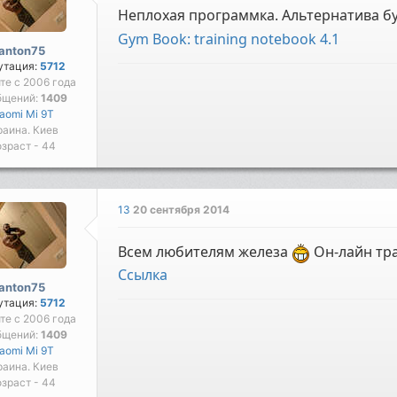
Неплохая программка. Альтернатива 
Gym Book: training notebook 4.1
anton75
утация:
5712
йте с 2006 года
бщений:
1409
iaomi Mi 9T
раина. Киев
зраст - 44
13
20 сентября 2014
Всем любителям железа
Он-лайн тран
Cсылка
anton75
утация:
5712
йте с 2006 года
бщений:
1409
iaomi Mi 9T
раина. Киев
зраст - 44