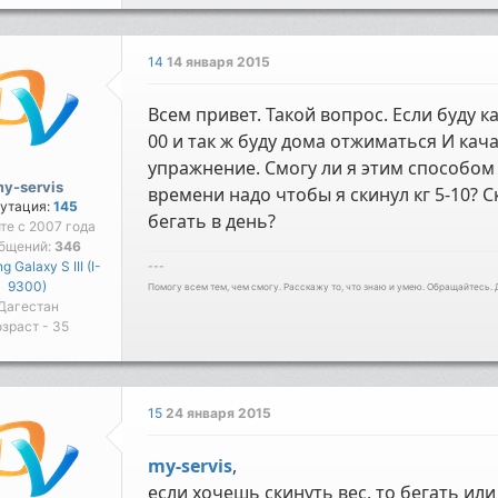
14
14 января 2015
Всем привет. Такой вопрос. Если буду к
00 и так ж буду дома отжиматься И кача
упражнение. Смогу ли я этим способом
y-servis
времени надо чтобы я скинул кг 5-10?
утация:
145
бегать в день?
йте с 2007 года
бщений:
346
 Galaxy S III (I-
---
9300)
Помогу всем тем, чем смогу. Расскажу то, что знаю и умею. Обращайтесь.
Дагестан
зраст - 35
15
24 января 2015
my-servis
,
если хочешь скинуть вес, то бегать ил