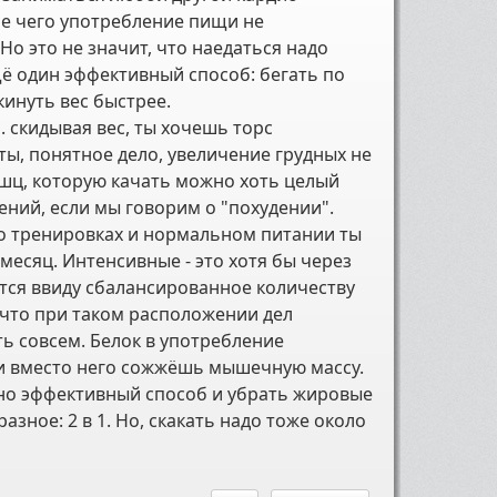
ле чего употребление пищи не
Но это не значит, что наедаться надо
щё один эффективный способ: бегать по
инуть вес быстрее.
. скидывая вес, ты хочешь торс
ы, понятное дело, увеличение грудных не
ышц, которую качать можно хоть целый
ний, если мы говорим о "похудении".
ио тренировках и нормальном питании ты
есяц. Интенсивные - это хотя бы через
еется ввиду сбалансированное количеству
 что при таком расположении дел
ть совсем. Белок в употребление
, и вместо него сожжёшь мышечную массу.
льно эффективный способ и убрать жировые
азное: 2 в 1. Но, скакать надо тоже около