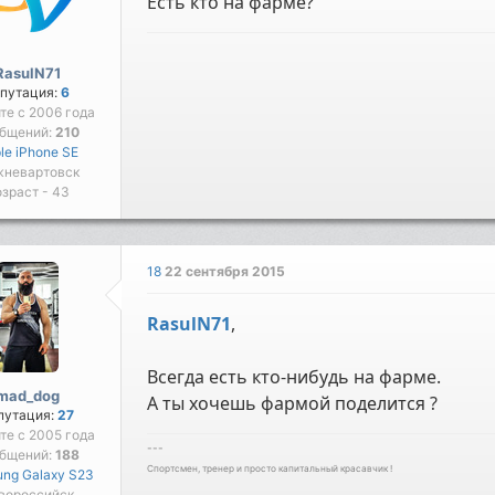
Есть кто на фарме?
RasulN71
путация:
6
йте с 2006 года
бщений:
210
le iPhone SE
невартовск
зраст - 43
18
22 сентября 2015
RasulN71
,
Всегда есть кто-нибудь на фарме.
mad_dog
А ты хочешь фармой поделится ?
путация:
27
йте с 2005 года
---
бщений:
188
Спортсмен, тренер и просто капитальный красавчик !
ng Galaxy S23
вороссийск