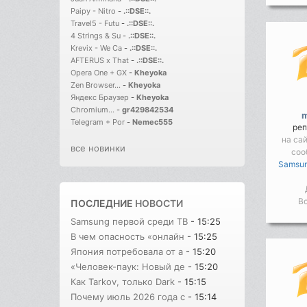
Paipy - Nitro
-
.::DSE::.
Travel5 - Futu
-
.::DSE::.
4 Strings & Su
-
.::DSE::.
Krevix - We Ca
-
.::DSE::.
AFTERUS x That
-
.::DSE::.
Opera One + GX
-
Kheyoka
Zen Browser...
-
Kheyoka
Яндекс Браузер
-
Kheyoka
Chromium...
-
gr429842534
m
Telegram + Por
-
Nemec555
реп
на са
все новинки
соо
Samsung
Во
ПОСЛЕДНИЕ
НОВОСТИ
Samsung первой среди ТВ
- 15:25
В чем опасность «онлайн
- 15:25
Япония потребовала от а
- 15:20
«Человек-паук: Новый де
- 15:20
Как Tarkov, только Dark
- 15:15
Почему июль 2026 года с
- 15:14