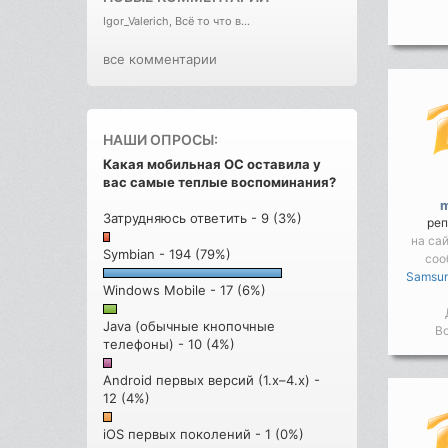
Igor_Valerich, Всё то что в...
все комментарии
НАШИ ОПРОСЫ:
Какая мобильная ОС оставила у
вас самые теплые воспоминания?
m
Затрудняюсь ответить - 9 (3%)
реп
на са
Symbian - 194 (79%)
соо
Samsung
Windows Mobile - 17 (6%)
Java (обычные кнопочные
Во
телефоны) - 10 (4%)
Android первых версий (1.x–4.x) -
12 (4%)
iOS первых поколений - 1 (0%)