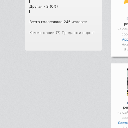
Другая - 2 (0%)
Всего голосовало 245 человек
ре
на са
Комментарии (7)
Предложи опрос!
соо
App
Ниж
Во
ре
на са
соо
Samsu
Но