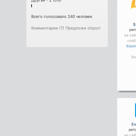
Всего голосовало 240 человек
S
Комментарии (7)
Предложи опрос!
реп
на сай
соо
Xiaom
Во
E
реп
на сай