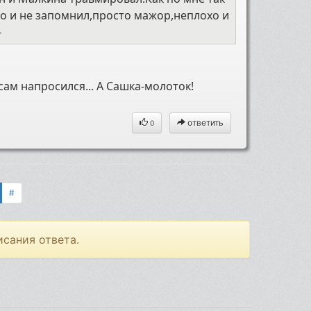
го и не запомнил,просто мажор,неплохо и
-
сам напросился... А Сашка-молоток!
ответить
0
#
исания ответа.