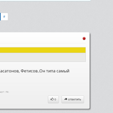
#
 Касатонов, Фетисов..Он типа самый
шут - Hz.
ответить
0