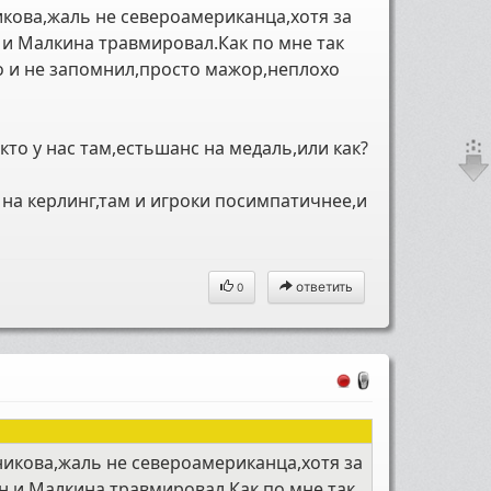
кова,жаль не североамериканца,хотя за
 и Малкина травмировал.Как по мне так
го и не запомнил,просто мажор,неплохо
кто у нас там,естьшанс на медаль,или как?
на керлинг,там и игроки посимпатичнее,и
ответить
0
икова,жаль не североамериканца,хотя за
н и Малкина травмировал.Как по мне так