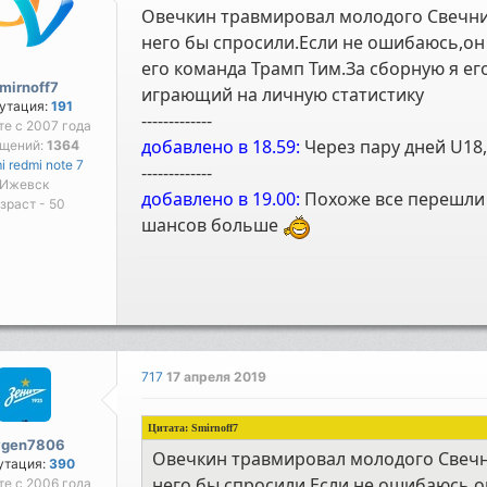
Овечкин травмировал молодого Свечни
него бы спросили.Если не ошибаюсь,он
его команда Трамп Тим.За сборную я е
mirnoff7
играющий на личную статистику
утация:
191
-------------
те с 2007 года
добавлено в 18.59:
Через пару дней U18,
бщений:
1364
i redmi note 7
-------------
Ижевск
добавлено в 19.00:
Похоже все перешли 
зраст - 50
шансов больше
717
17 апреля 2019
Цитата:
Smirnoff7
vgen7806
Овечкин травмировал молодого Свечн
утация:
390
него бы спросили.Если не ошибаюсь,о
те с 2006 года