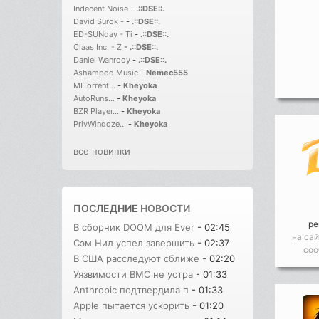
Indecent Noise
-
.::DSE::.
David Surok -
-
.::DSE::.
ED-SUNday - Ti
-
.::DSE::.
Claas Inc. - Z
-
.::DSE::.
Daniel Wanrooy
-
.::DSE::.
Ashampoo Music
-
Nemec555
MITorrent...
-
Kheyoka
AutoRuns...
-
Kheyoka
BZR Player...
-
Kheyoka
PrivWindoze...
-
Kheyoka
все новинки
ПОСЛЕДНИЕ
НОВОСТИ
ре
В сборник DOOM для Ever
- 02:45
на сай
Сэм Нил успел завершить
- 02:37
соо
В США расследуют сближе
- 02:20
Уязвимости BMC не устра
- 01:33
Anthropic подтвердила п
- 01:33
Apple пытается ускорить
- 01:20