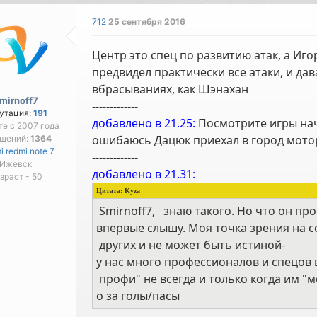
712
25 сентября 2016
Центр это спец по развитию атак, а И
предвидел практически все атаки, и дав
вбрасываниях, как Шэнахан
mirnoff7
-------------
утация:
191
добавлено в 21.25:
Посмотрите игры нача
те с 2007 года
ошибаюсь Дацюк приехал в город мотор
бщений:
1364
i redmi note 7
-------------
Ижевск
добавлено в 21.31:
зраст - 50
Цитата:
Kyza
Smirnoff7, знаю такого. Но что он пр
впервые слышу. Моя точка зрения на 
других и не может быть истиной-
у нас много профессионалов и спецов 
профи" не всегда и только когда им "
о за голы/пасы