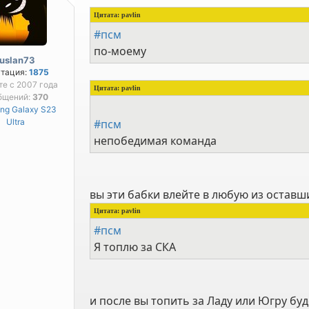
Цитата:
pavlin
#псм
по-моему
ruslan73
утация:
1875
те с 2007 года
Цитата:
pavlin
бщений:
370
ng Galaxy S23
Ultra
#псм
непобедимая команда
вы эти бабки влейте в любую из оставш
Цитата:
pavlin
#псм
Я топлю за СКА
и после вы топить за Ладу или Югру буд