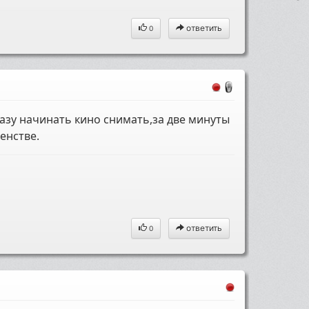
ответить
0
разу начинать кино снимать,за две минуты
енстве.
ответить
0