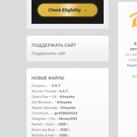
S
ПОДДЕРЖАТЬ САЙТ
реп
Поддержать сайт
на сай
соо
Xiaom
Во
НОВЫЕ ФАЙЛЫ
Dropbox...
-
S.A.T.
Mozilla Thunde
-
S.A.T.
Opera One + GX
-
Kheyoka
Zen Browser...
-
Kheyoka
Яндекс Браузер
-
Kheyoka
Chromium...
-
gr429842534
Telegram + Por
-
Nemec555
Iberian - Hidd
-
.::DSE::.
Armin van Buur
-
.::DSE::.
ReOrder & Kali
-
.::DSE::.