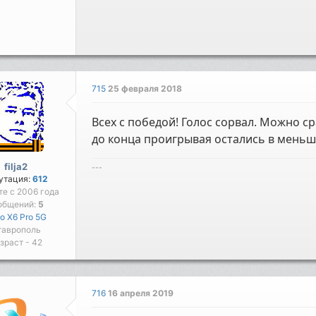
715
25 февраля 2018
Всех с победой! Голос сорвал. Можно с
до конца проигрывая остались в меньш
filja2
---
утация:
612
те с 2006 года
общений:
5
o X6 Pro 5G
таврополь
зраст - 42
716
16 апреля 2019