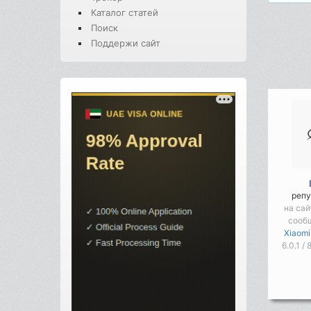
Каталог статей
Поиск
Поддержи сайт
репу
на сай
сооб
Xiaomi
6.0.1 /