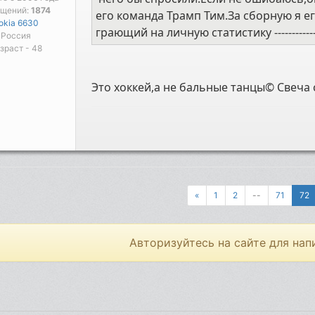
бщений:
1874
его команда Трамп Тим.За сборную я е
okia 6630
грающий на личную статистику -----------
Россия
зраст - 48
Это хоккей,а не бальные танцы© Свеча 
«
1
2
--
71
72
Авторизуйтесь на сайте для нап