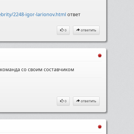
brity/2248-igor-larionov.html
ответ
ответить
0
 команда со своим составчиком
ответить
0