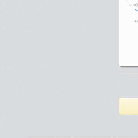
соо
N
Во