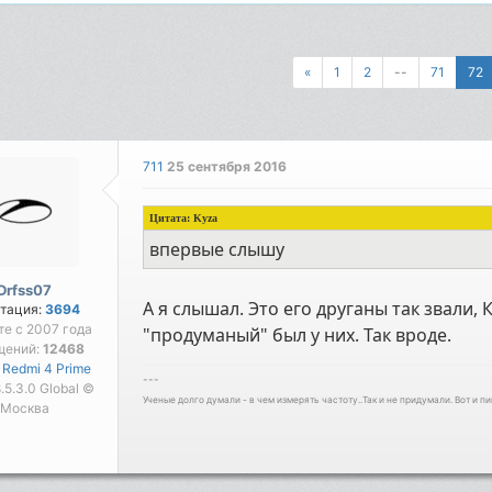
«
1
2
--
71
72
711
25 сентября 2016
Цитата:
Kyza
впервые слышу
Drfss07
А я слышал. Это его друганы так звали,
тация:
3694
те с 2007 года
"продуманый" был у них. Так вроде.
щений:
12468
 Redmi 4 Prime
---
 8.5.3.0 Global ©
Ученые долго думали - в чем измерять частоту..Так и не придумали. Вот и пи
Москва