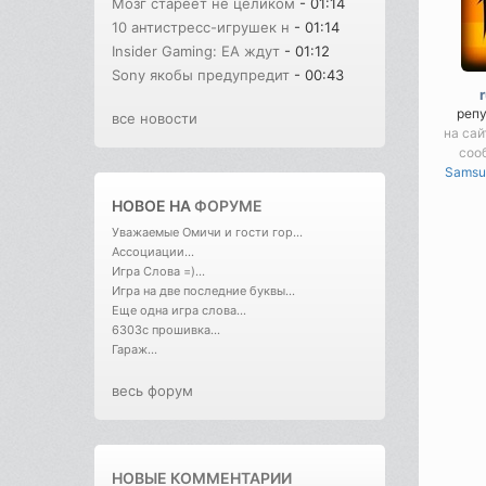
Мозг стареет не целиком
- 01:14
10 антистресс-игрушек н
- 01:14
Insider Gaming: EA ждут
- 01:12
Sony якобы предупредит
- 00:43
реп
все новости
на сай
соо
Samsu
НОВОЕ НА
ФОРУМЕ
Уважаемые Омичи и гости гор...
Ассоциации...
Игра Слова =)...
Игра на две последние буквы...
Еще одна игра слова...
6303с прошивка...
Гараж...
весь форум
НОВЫЕ КОММЕНТАРИИ