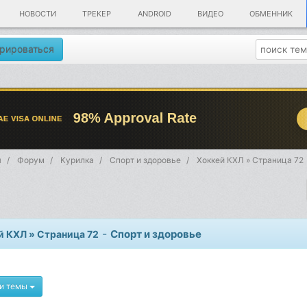
НОВОСТИ
ТРЕКЕР
ANDROID
ВИДЕО
ОБМЕННИК
рироваться
я
Форум
Kурилка
Спорт и здоровье
Хоккей КХЛ » Страница 72
-
Спорт и здоровье
й КХЛ » Страница 72
и темы