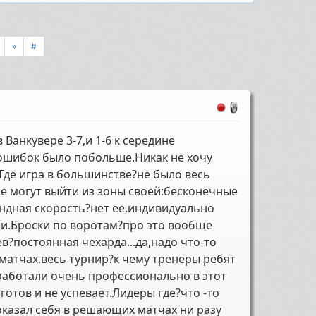
»
#
Ванкувере 3-7,и 1-6 к середине
 ошибок было побольше.Никак не хочу
Где игра в большинстве?не было весь
е могут выйти из зоны своей:бесконечные
ндная скорость?нет ее,индивидуально
и.Броски по воротам?про это вообще
в?постоянная чехарда...да,надо что-то
х матчах,весь турнир?к чему тренеры ребят
работали очень профессионально в этот
готов и не успевает.Лидеры где?что -то
показал себя в решающих матчах ни разу