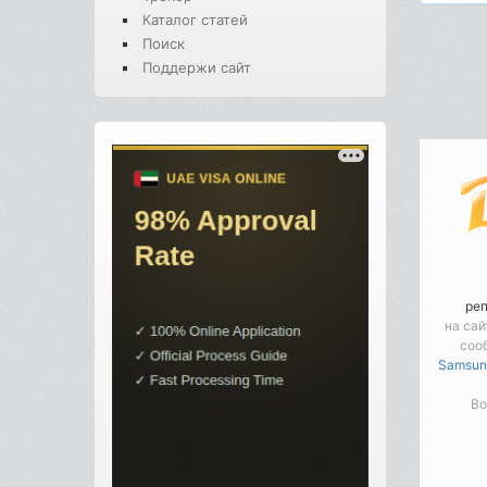
Каталог статей
Поиск
Поддержи сайт
ре
на сай
соо
Samsung
Во