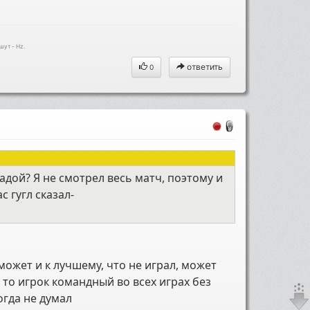
.
шут - Hz.
ответить
0
адой? Я не смотрел весь матч, поэтому и
с гугл сказал-
ожет и к лучшему, что не играл, может
 то игрок командный во всех играх без
огда не думал