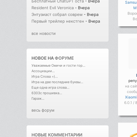
Бесплатный ChatGPT оста
- Вчера
Samsu
Resident Evil Veronica
- Вчера
M
Воро
Энтузиаст собрал соврем
- Вчера
Во
Первый трейлер некстген
- Вчера
все новости
НОВОЕ НА
ФОРУМЕ
Уважаемые Омичи и гости гор...
Ассоциации...
Игра Слова =)...
репу
Игра на две последние буквы...
на сай
Еще одна игра слова...
сооб
6303с прошивка...
Xiaomi
Гараж...
6.0.1 /
весь форум
НОВЫЕ КОММЕНТАРИИ