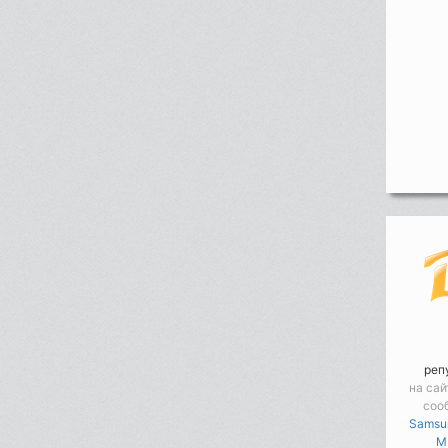
реп
на сай
соо
Samsu
M