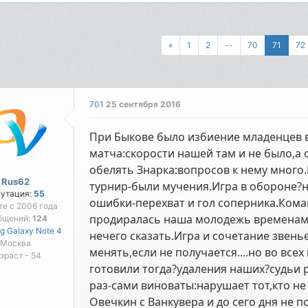
«
1
2
--
70
71
72
701
25 сентября 2016
При Быкове было избиение младенцев в 
матча:скорости нашей там и не было,а
обелять Знарка:вопросов к нему много.
Rus62
турнир-были мучения.Игра в обороне?н
путация:
55
ошибки-перехват и гол соперника.Кома
те с 2006 года
продиралась наша молодежь временам
бщений:
124
 Galaxy Note 4
нечего сказать.Игра и сочетание звенье
Москва
менять,если не получается....но во все
зраст - 54
готовили тогда?удаления наших?судьи 
раз-сами виноваты:нарушает тот,кто не 
Овечкин с Ванкувера и до сего дня не 