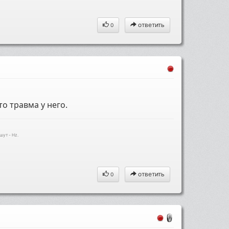
ответить
0
о травма у него.
шут - Hz.
ответить
0