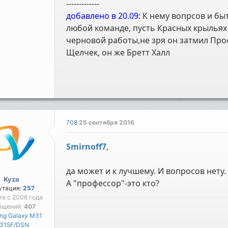
-------------
добавлено в 20.09:
К нему вопрсов и быт
любой команде, пусть Красных крыльях
черновой работы,не зря он затмил Про
Щелчек, он же Бретт Халл
708
25 сентября 2016
Smirnoff7
,
да может и к лучшему. И вопросов нету.
Kyza
А "профессор"-это кто?
утация:
257
те с 2006 года
бщений:
407
ng Galaxy M31
315F/DSN