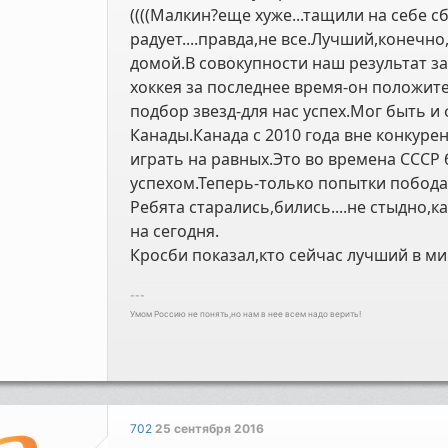
((((Малкин?еще хуже...тащили на себе 
радует....правда,не все.Лучший,конечно
домой.В совокупности наш результат за
хоккея за последнее время-он положит
подбор звезд-для нас успех.Мог быть и
Канады.Канада с 2010 года вне конкуре
играть на равных.Это во времена СССР
успехом.Теперь-только попытки пободат
Ребята старались,бились....не стыдно,ка
на сегодня.
Кросби показал,кто сейчас лучший в ми
---
Умом Россию не понять,но нам в нее всем надо верить!
702
25 сентября 2016