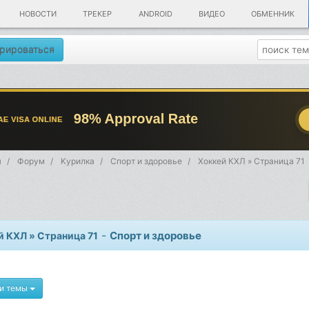
НОВОСТИ
ТРЕКЕР
ANDROID
ВИДЕО
ОБМЕННИК
рироваться
я
Форум
Kурилка
Спорт и здоровье
Хоккей КХЛ » Страница 71
-
Спорт и здоровье
й КХЛ » Страница 71
и темы