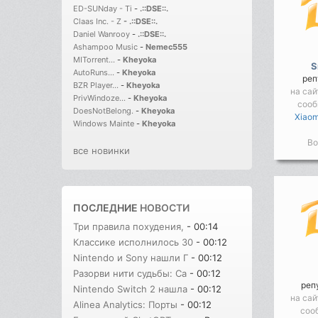
ED-SUNday - Ti
-
.::DSE::.
Claas Inc. - Z
-
.::DSE::.
Daniel Wanrooy
-
.::DSE::.
Ashampoo Music
-
Nemec555
MITorrent...
-
Kheyoka
S
AutoRuns...
-
Kheyoka
реп
BZR Player...
-
Kheyoka
на сай
PrivWindoze...
-
Kheyoka
соо
DoesNotBelong.
-
Kheyoka
Xiaom
Windows Mainte
-
Kheyoka
Во
все новинки
ПОСЛЕДНИЕ
НОВОСТИ
Три правила похудения,
- 00:14
Классике исполнилось 30
- 00:12
Nintendo и Sony нашли Г
- 00:12
Разорви нити судьбы: Сa
- 00:12
реп
Nintendo Switch 2 нашла
- 00:12
на сай
Alinea Analytics: Порты
- 00:12
соо