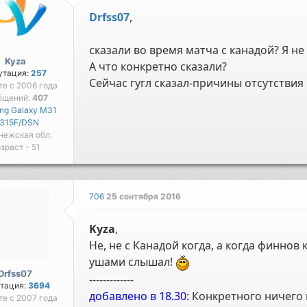
Drfss07
,
сказали во время матча с канадой? Я не
Kyza
А что конкретно сказали?
утация:
257
Сейчас гугл сказал-причины отсутствия
те с 2006 года
бщений:
407
ng Galaxy M31
315F/DSN
нежская обл.
зраст - 51
706
25 сентября 2016
Kyza
,
Не, не с Канадой когда, а когда финнов
ушами слышал!
Drfss07
-------------
тация:
3694
добавлено в 18.30:
Конкретного ничего не
те с 2007 года