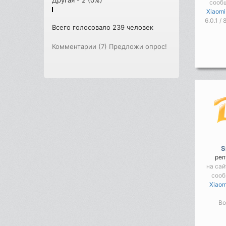
сооб
Xiaomi
6.0.1 /
Всего голосовало 239 человек
Комментарии (7)
Предложи опрос!
S
реп
на сай
соо
Xiaom
Во