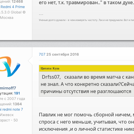
щений:
12468
его нет, т.к. травмирован.." в таком духе
 Redmi 4 Prime
 8.5.3.0 Global ©
---
Москва
Ученые долго думали - в чем измерять частоту..Так и не придумали. Вот и пи
707
25 сентября 2016
Цитата:
Kyza
Drfss07, сказали во время матча с кан
не знал. А что конкретно сказали?Сейча
mirnoff7
причины отсутствия не разглошаются
утация:
191
те с 2007 года
бщений:
1364
i redmi note 7
Павлик не мог помочь сборной ничем, м
Ижевск
зраст - 50
спроса с него меньше, учитывая, что он
исключения ,и о личной статистике ник