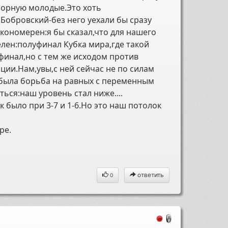
сборную молодые.Это хоть
,Бобровский-без него уехали бы сразу
кономерен:я бы сказал,что для нашего
елен:полуфинал Кубка мира,где такой
 финал,но с тем же исходом против
нции.Нам,увы,с ней сейчас не по силам
 была борьба на равных с переменным
ься:наш уровень стал ниже....
к было при 3-7 и 1-6.Но это наш потолок
ре.
ответить
0