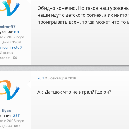
Обидно конечно. Но таков наш уровень
наши идут с детского хоккея, а их ник
проигрывать всем, тогда может что то 
mirnoff7
утация:
191
те с 2007 года
бщений:
1364
i redmi note 7
Ижевск
зраст - 50
703
25 сентября 2016
А с Датцюк что не играл? Где он?
Kyza
утация:
257
те с 2006 года
бщений:
407