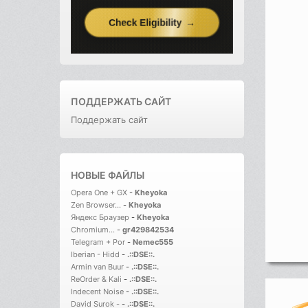
ПОДДЕРЖАТЬ САЙТ
Поддержать сайт
НОВЫЕ ФАЙЛЫ
Opera One + GX
-
Kheyoka
Zen Browser...
-
Kheyoka
Яндекс Браузер
-
Kheyoka
Chromium...
-
gr429842534
Telegram + Por
-
Nemec555
Iberian - Hidd
-
.::DSE::.
Armin van Buur
-
.::DSE::.
ReOrder & Kali
-
.::DSE::.
Indecent Noise
-
.::DSE::.
David Surok -
-
.::DSE::.