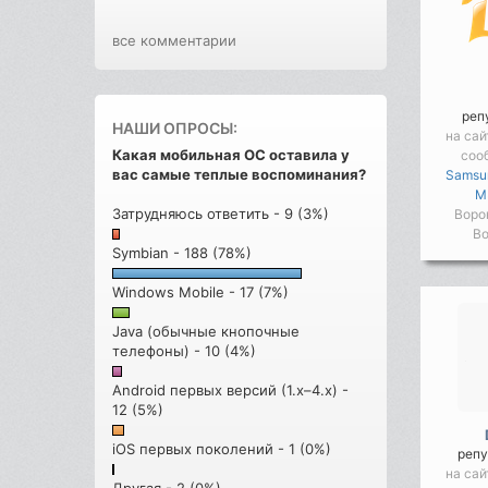
все комментарии
реп
НАШИ ОПРОСЫ:
на сай
Какая мобильная ОС оставила у
соо
вас самые теплые воспоминания?
Samsu
M
Затрудняюсь ответить - 9 (3%)
Воро
Во
Symbian - 188 (78%)
Windows Mobile - 17 (7%)
Java (обычные кнопочные
телефоны) - 10 (4%)
Android первых версий (1.x–4.x) -
12 (5%)
iOS первых поколений - 1 (0%)
репу
на сай
Другая - 2 (0%)