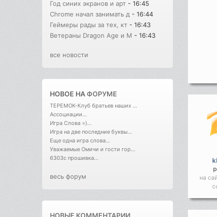
Год синих экранов и арт
- 16:45
Chrome начал занимать д
- 16:44
Геймеры рады за тех, кт
- 16:43
Ветераны Dragon Age и M
- 16:43
все новости
НОВОЕ НА
ФОРУМЕ
ТЕРЕМОК-Клуб братьев наших ...
Ассоциации...
Игра Слова =)...
Игра на две последние буквы...
Еще одна игра слова...
Уважаемые Омичи и гости гор...
6303с прошивка...
k
р
весь форум
на са
с
НОВЫЕ КОММЕНТАРИИ