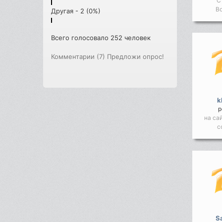
С
Во
Другая - 2 (0%)
Всего голосовало 252 человек
Комментарии (7)
Предложи опрос!
k
р
на са
с
S