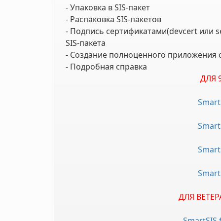
- Упаковка в SIS-пакет
- Распаковка SIS-пакетов
- Подпись сертификатами(devcert или s
SIS-пакета
- Создание полноценного приложения с 
- Подробная справка
ДЛЯ 9
SmartS
SmartS
SmartS
SmartS
ДЛЯ ВЕТЕР
SmartSIS f