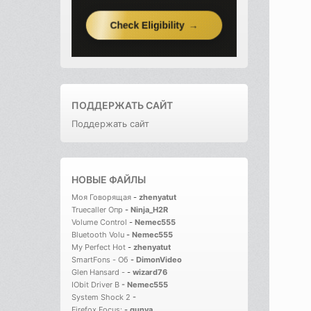
ПОДДЕРЖАТЬ САЙТ
Поддержать сайт
НОВЫЕ ФАЙЛЫ
Моя Говорящая
-
zhenyatut
Truecaller Опр
-
Ninja_H2R
Volume Control
-
Nemec555
Bluetooth Volu
-
Nemec555
My Perfect Hot
-
zhenyatut
SmartFons - Об
-
DimonVideo
Glen Hansard -
-
wizard76
IObit Driver B
-
Nemec555
System Shock 2
-
Firefox Focus:
-
gunya