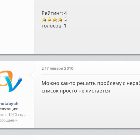
Рейтинг: 4
голосов:
1
2
17 января 2010
Можно как-то решить проблему с нера
список просто не листается
hotabych
епутация:
йте с 1970 года
ообщений: