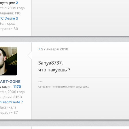
путация:
2
йте с 2009 года
общений:
110
C Desire S
Белгород
зраст - 39
7
27 января 2010
Sanya8737,
что пакуешь ?
ART-ZONE
---
утация:
1170
Оставайся человеком в любой ситуации....
йте с 2009 года
бщений:
3153
i redmi note 7
ахачкала
зраст - 37