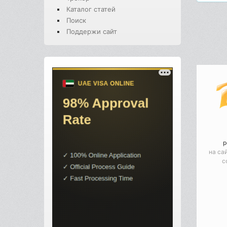
Каталог статей
Поиск
Поддержи сайт
р
на са
с