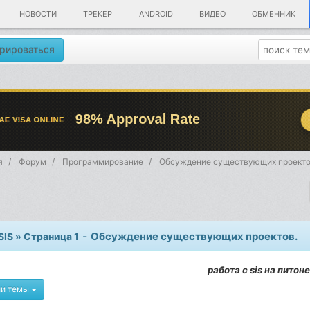
НОВОСТИ
ТРЕКЕР
ANDROID
ВИДЕО
ОБМЕННИК
рироваться
я
Форум
Программирование
Обсуждение существующих проекто
-
Обсуждение существующих проектов.
SIS » Страница 1
работа с sis на питоне
ии темы