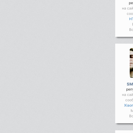
ре
на са
со
HT
Во
SM
реп
на са
соо
Xiaom
М
Во