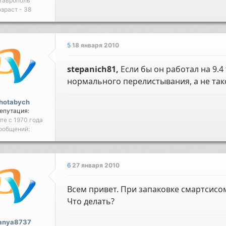
таврополь
зраст - 38
5
18 января 2010
stepanich81,
Если бы он работал на 9.4 
нормального перелистывания, а не так
hotabych
епутация:
йте с 1970 года
ообщений:
6
27 января 2010
Всем привет. При запаковке смартсисо
Что делать?
anya8737