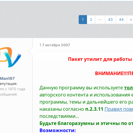
1
2
--
43
44
»
1
7 октября 2007
Пакет утилит для работы 
ВНИМАНИЕ!!!П
Man197
епутация:
Данную программу вы используете
тол
йте с 1970 года
авторского контента и использования е
ообщений:
программы, темы и дальнейшего его ра
наказаны согласно
п.2.3.11
Правил пов
последствиями...
Будьте благоразумны и этичны по 
Возможности: