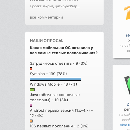
Проект закрыт, цитирую:Разр...
все комментарии
st
НАШИ ОПРОСЫ:
р
на са
Какая мобильная ОС оставила у
с
вас самые теплые воспоминания?
Затрудняюсь ответить - 9 (3%)
Symbian - 199 (78%)
Windows Mobile - 18 (7%)
Java (обычные кнопочные
телефоны) - 10 (3%)
Z
ре
Android первых версий (1.x–4.x) -
на са
12 (4%)
соо
Vivo 
iOS первых поколений - 2 (0%)