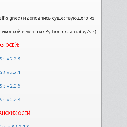
elf-signed) и деподпись существующего из
иконкой в меню из Python-скрипта(py2sis)
.x ОСЕЙ:
is v 2.2.3
is v 2.2.4
is v 2.2.6
is v 2.2.8
АНСКИХ ОСЕЙ:
or os8.1 2.2.3