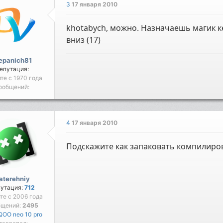
3
17 января 2010
khotabych, можно. Назначаешь магик ке
вниз (17)
epanich81
епутация:
йте с 1970 года
ообщений:
4
17 января 2010
Подскажите как запаковать компилиро
aterehniy
путация:
712
йте с 2006 года
бщений:
2495
IQOO neo 10 pro