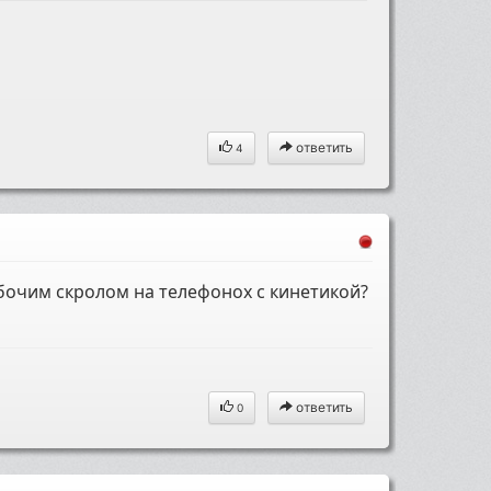
ответить
4
бочим скролом на телефонох с кинетикой?
ответить
0