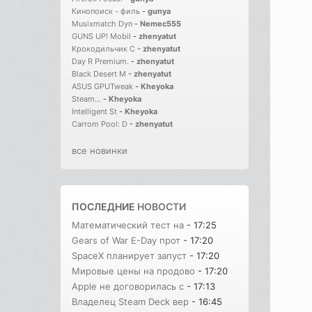
Кинопоиск－филь
-
gunya
Musixmatch Dyn
-
Nemec555
GUNS UP! Mobil
-
zhenyatut
Крокодильчик С
-
zhenyatut
Day R Premium.
-
zhenyatut
Black Desert M
-
zhenyatut
ASUS GPUTweak
-
Kheyoka
Steam...
-
Kheyoka
Intelligent St
-
Kheyoka
Carrom Pool: D
-
zhenyatut
все новинки
ПОСЛЕДНИЕ
НОВОСТИ
Математический тест на
- 17:25
Gears of War E-Day прот
- 17:20
SpaceX планирует запуст
- 17:20
Мировые цены на продово
- 17:20
Apple не договорилась с
- 17:13
Владелец Steam Deck вер
- 16:45