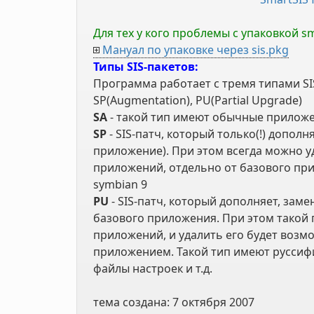
Для тех у кого проблемы с упаковкой sm
Мануал по упаковке через sis.pkg
Типы SIS-пакетов:
Программа работает с тремя типами SIS-
SP(Augmentation), PU(Partial Upgrade)
SA
- такой тип имеют обычные приложе
SP
- SIS-патч, который только(!) допо
приложение). При этом всегда можно у
приложений, отдельно от базового при
symbian 9
PU
- SIS-патч, который дополняет, зам
базового приложения. При этом такой 
приложений, и удалить его будет возмо
приложением. Такой тип имеют руссиф
файлы настроек и т.д.
тема создана:
7 октября 2007