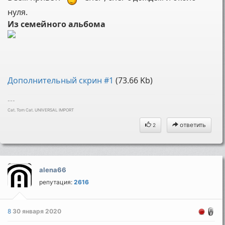
нуля.
Из семейного альбома
Дополнительный скрин #1
(73.66 Kb)
---
Cat. Tom Cat. UNIVERSAL IMPORT
ответить
2
alena66
репутация:
2616
8
30 января 2020