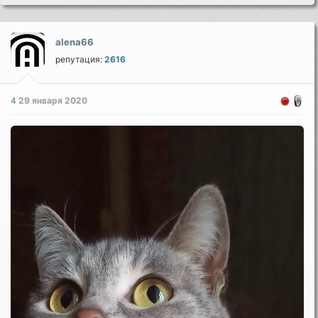
alena66
репутация:
2616
4
29 января 2020