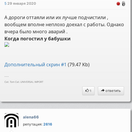
5
29 января 2020
А дороги оттаяли или их лучше подчистили ,
вообщем вполне неплохо доехал с работы. Однако
вчера было много аварий .
Когда погостил у бабушки
Дополнительный скрин #1
(79.47 Kb)
---
Cat. Tom Cat. UNIVERSAL IMPORT
ответить
1
alena66
репутация:
2616