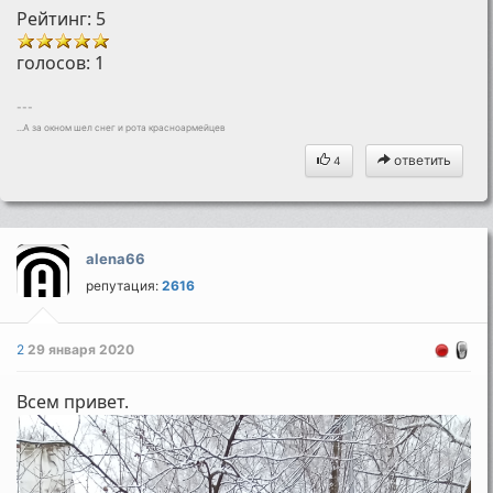
Рейтинг: 5
голосов:
1
---
...А за окном шел снег и рота красноармейцев
ответить
4
alena66
репутация:
2616
2
29 января 2020
Всем привет.