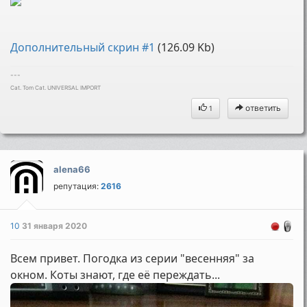
Дополнительный скрин #1
(126.09 Kb)
---
Cat. Tom Cat. UNIVERSAL IMPORT
ответить
1
alena66
репутация:
2616
10
31 января 2020
Всем привет. Погодка из серии "весенняя" за
окном. Коты знают, где её переждать...