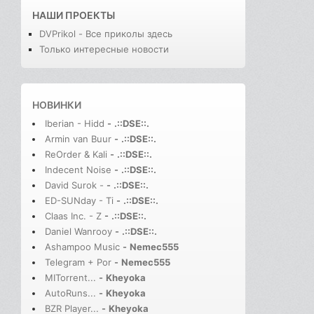
НАШИ ПРОЕКТЫ
DVPrikol - Все приколы здесь
Только интересные новости
НОВИНКИ
Iberian - Hidd
-
.::DSE::.
Armin van Buur
-
.::DSE::.
ReOrder & Kali
-
.::DSE::.
Indecent Noise
-
.::DSE::.
David Surok -
-
.::DSE::.
ED-SUNday - Ti
-
.::DSE::.
Claas Inc. - Z
-
.::DSE::.
Daniel Wanrooy
-
.::DSE::.
Ashampoo Music
-
Nemec555
Telegram + Por
-
Nemec555
MITorrent...
-
Kheyoka
AutoRuns...
-
Kheyoka
BZR Player...
-
Kheyoka