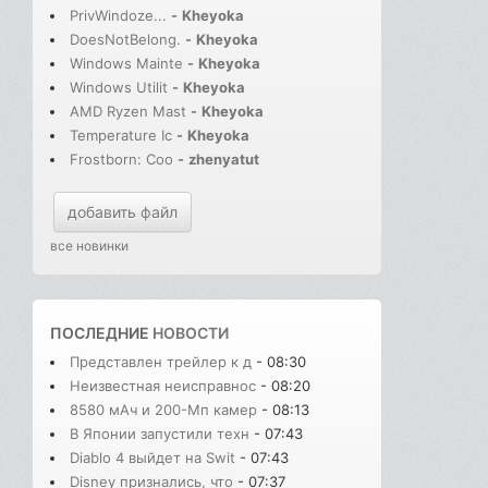
PrivWindoze...
-
Kheyoka
DoesNotBelong.
-
Kheyoka
Windows Mainte
-
Kheyoka
Windows Utilit
-
Kheyoka
AMD Ryzen Mast
-
Kheyoka
Temperature Ic
-
Kheyoka
Frostborn: Coo
-
zhenyatut
добавить файл
все новинки
ПОСЛЕДНИЕ
НОВОСТИ
Представлен трейлер к д
- 08:30
Неизвестная неисправнос
- 08:20
8580 мАч и 200-Мп камер
- 08:13
В Японии запустили техн
- 07:43
Diablo 4 выйдет на Swit
- 07:43
Disney признались, что
- 07:37