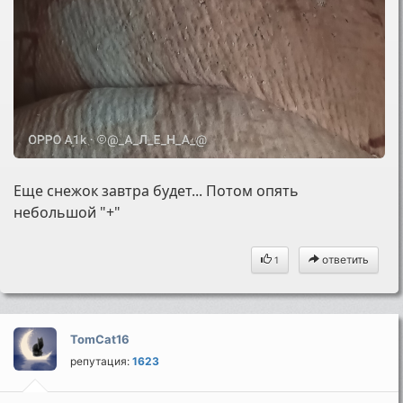
Еще снежок завтра будет... Потом опять
небольшой "+"
ответить
1
TomCat16
репутация:
1623