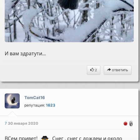
И вам здратути...
ответить
2
TomCat16
репутация:
1623
7
30 января 2020
ВСем привет!
Снег , снег с дождем и около