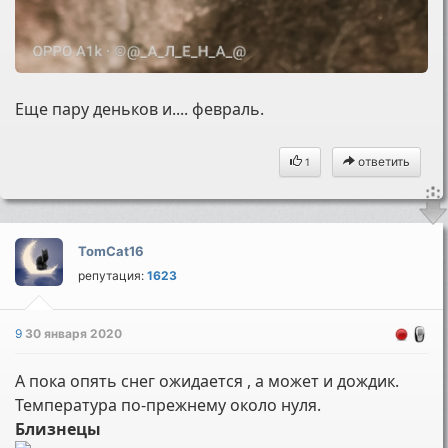
Еще пару деньков и.... февраль.
ответить
1
TomCat16
репутация:
1623
9
30 января 2020
А пока опять снег ожидается , а может и дождик.
Температура по-прежнему около нуля.
Близнецы