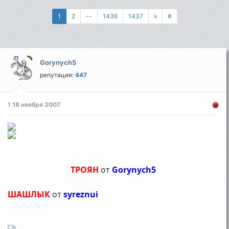
1
2
--
1436
1437
»
#
Gorynych5
репутация:
447
1
18 ноября 2007
ТРОЯН
от
Gorynych5
ШАШЛЫК
от
syreznui