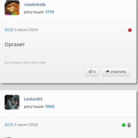
vsadniksib
репутация:
1770
9228
3 июля 2026
Оргалит
---
Кот, который гуляет сам по себе
ответить
0
Lenian82
репутация:
1003
9229
3 июля 2026