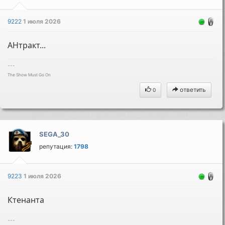
9222
1 июля 2026
АНтракт...
---
The Show Must Go On
ответить
0
SEGA_30
репутация:
1798
9223
1 июля 2026
Ктенанта
---