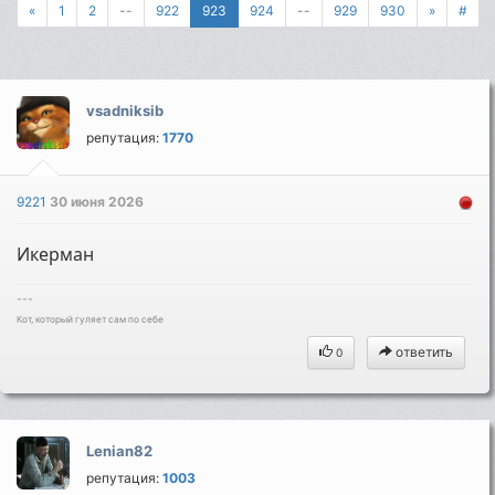
«
1
2
--
922
923
924
--
929
930
»
#
vsadniksib
репутация:
1770
9221
30 июня 2026
Икерман
---
Кот, который гуляет сам по себе
ответить
0
Lenian82
репутация:
1003