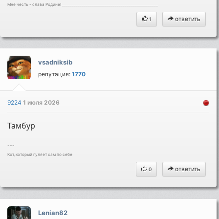
Мне честь - слава Родине! _________________________________________________
ответить
1
vsadniksib
репутация:
1770
9224
1 июля 2026
Тамбур
---
Кот, который гуляет сам по себе
ответить
0
Lenian82