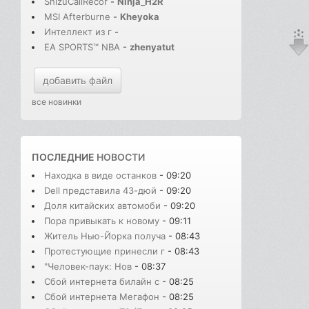
ShizuCallRecor
-
Ninja_H2R
MSI Afterburne
-
Kheyoka
Интеллект из г
-
EA SPORTS™ NBA
-
zhenyatut
добавить файл
все новинки
ПОСЛЕДНИЕ
НОВОСТИ
Находка в виде останков
- 09:20
Dell представила 43-дюй
- 09:20
Доля китайских автомоби
- 09:20
Пора привыкать к новому
- 09:11
Житель Нью-Йорка получа
- 08:43
Протестующие принесли г
- 08:43
"Человек-паук: Нов
- 08:37
Сбой интернета билайн с
- 08:25
Сбой интернета Мегафон
- 08:25