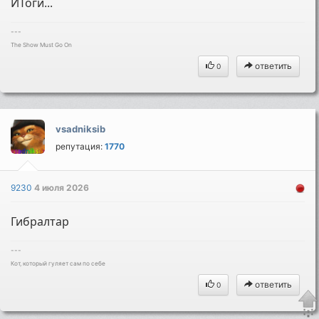
ИТоги...
---
The Show Must Go On
ответить
0
vsadniksib
репутация:
1770
9230
4 июля 2026
Гибралтар
---
Кот, который гуляет сам по себе
ответить
0