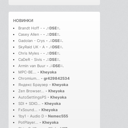
НОВИНКИ
Brandt Hoff -
-
.::DSE::.
Casey Allen -
-
.::DSE::.
Gadolan - Crys
-
.::DSE::.
SkyRaid UK - A
-
.::DSE::.
Chris Myles -
-
.::DSE::.
CaDeR - Sivis
-
.::DSE::.
Armin van Buur
-
.::DSE::.
MPC-BE...
-
Kheyoka
Chromium...
-
gr429842534
Яндекс Браузер
-
Kheyoka
Zen Browser...
-
Kheyoka
AutoSettingsPS
-
Kheyoka
SDI + SDIO...
-
Kheyoka
FxSound...
-
Kheyoka
1by1 - Audio D
-
Nemec555
PotPlayer...
-
Kheyoka