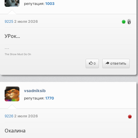
репутация:
1003
9225
2 июля 2026
УРок...
---
The Show Must Go On
ответить
0
vsadniksib
репутация:
1770
9226
2 июля 2026
Окалина