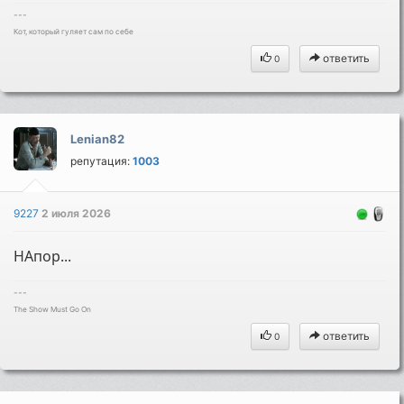
---
Кот, который гуляет сам по себе
ответить
0
Lenian82
репутация:
1003
9227
2 июля 2026
НАпор...
---
The Show Must Go On
ответить
0