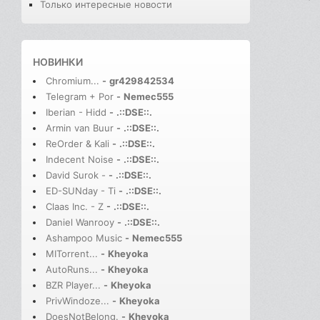
Только интересные новости
НОВИНКИ
Chromium...
-
gr429842534
Telegram + Por
-
Nemec555
Iberian - Hidd
-
.::DSE::.
Armin van Buur
-
.::DSE::.
ReOrder & Kali
-
.::DSE::.
Indecent Noise
-
.::DSE::.
David Surok -
-
.::DSE::.
ED-SUNday - Ti
-
.::DSE::.
Claas Inc. - Z
-
.::DSE::.
Daniel Wanrooy
-
.::DSE::.
Ashampoo Music
-
Nemec555
MITorrent...
-
Kheyoka
AutoRuns...
-
Kheyoka
BZR Player...
-
Kheyoka
PrivWindoze...
-
Kheyoka
DoesNotBelong.
-
Kheyoka