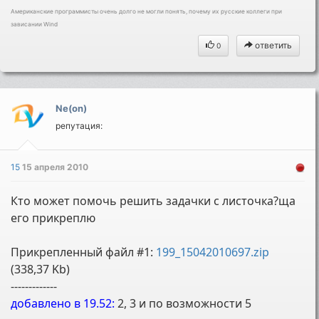
Американские программисты очень долго не могли понять, почему их русские коллеги при
зависании Wind
ответить
0
Ne(on)
репутация:
15
15 апреля 2010
Кто может помочь решить задачки с листочка?ща
его прикреплю
Прикрепленный файл #1:
199_15042010697.zip
(338,37 Kb)
-------------
добавлено в 19.52:
2, 3 и по возможности 5