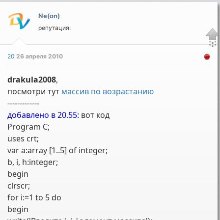
Ne(on)
репутация:
20
26 апреля 2010
drakula2008
,
посмотри тут
массив по возрастанию
-------------
добавлено в 20.55:
вот код
Program C;
uses crt;
var a:array [1..5] of integer;
b, i, h:integer;
begin
clrscr;
for i:=1 to 5 do
begin