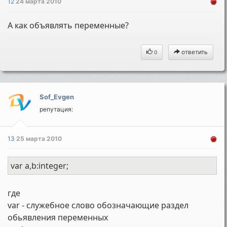
12
24 марта 2010
А как объявлять переменные?
ответить
0
Sof_Evgen
репутация:
13
25 марта 2010
var a,b:integer;
где
var - служебное слово обозначающие раздел
обьявления переменных