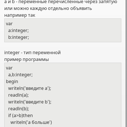
a и b - переменные перечисленные через запятую
или можно каждую отдельно объявить
например так
var
a:integer;
b:integer;
integer - тип переменной
пример программы
var
a,b:integer;
begin
writeln('введите а');
readln(a);
writeln('введите b');
readln(b);
if (a>b)then
writeln('а больше')