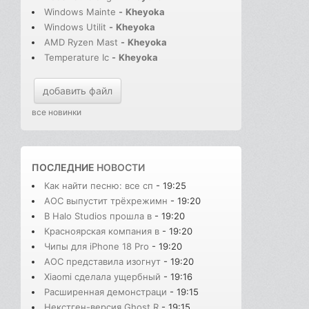
Windows Mainte
-
Kheyoka
Windows Utilit
-
Kheyoka
AMD Ryzen Mast
-
Kheyoka
Temperature Ic
-
Kheyoka
добавить файл
все новинки
ПОСЛЕДНИЕ
НОВОСТИ
Как найти песню: все сп
- 19:25
AOC выпустит трёхрежимн
- 19:20
В Halo Studios прошла в
- 19:20
Красноярская компания в
- 19:20
Чипы для iPhone 18 Pro
- 19:20
AOC представила изогнут
- 19:20
Xiaomi сделала ущербный
- 19:16
Расширенная демонстраци
- 19:15
Некстген-версия Ghost R
- 19:15