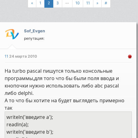
«
1
2
3
--
10
11
»
#
Sof_Evgen
репутация:
11
24 марта 2010
На turbo pascal пишутся только консольные
программы,для того что бы были поля ввода и
кнопочки нужно использовать либо abc pascal
либо delphi.
А то что бы хотите на будет выглядеть примерно
так
writeln('введите а');
readln(a);
writeln('введите b');