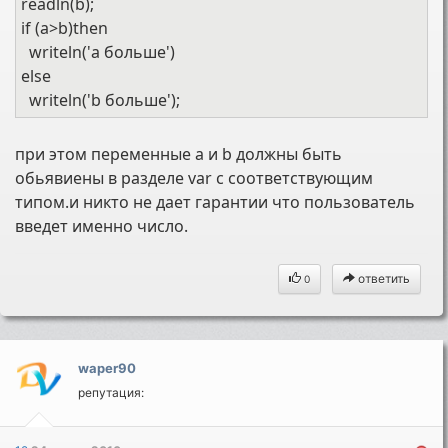
readln(b);
if (a>b)then
writeln('а больше')
else
writeln('b больше');
при этом переменные а и b должны быть
обьявиены в разделе var с соответствующим
типом.и никто не дает гарантии что пользователь
введет именно число.
ответить
0
waper90
репутация: