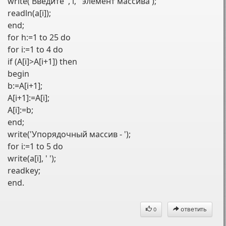
write('Введите ', i, ' элемент массива');
readln(a[i]);
end;
for h:=1 to 25 do
for i:=1 to 4 do
if (A[i]>A[i+1]) then
begin
b:=A[i+1];
A[i+1]:=A[i];
A[i]:=b;
end;
write('Упорядочный массив - ');
for i:=1 to 5 do
write(a[i], ' ');
readkey;
end.
ответить
0