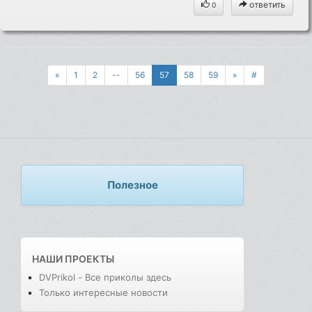
ответить
0
«
1
2
--
56
57
58
59
»
#
Полезное
НАШИ ПРОЕКТЫ
DVPrikol - Все приколы здесь
Только интересные новости