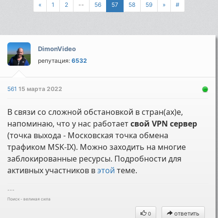
«
1
2
--
56
57
58
59
»
#
DimonVideo
репутация:
6532
561
15 марта 2022
В связи со сложной обстановкой в стран(ах)е,
напоминаю, что у нас работает
свой VPN сервер
(точка выхода - Московская точка обмена
трафиком MSK-IX). Можно заходить на многие
заблокированные ресурсы. Подробности для
активных участников в
этой
теме.
---
Поиск - великая сила
ответить
0