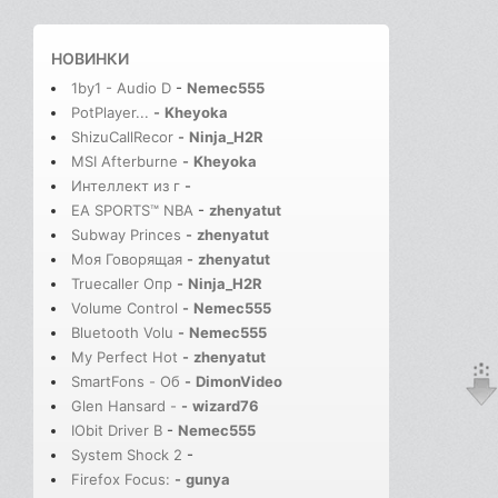
НОВИНКИ
1by1 - Audio D
-
Nemec555
PotPlayer...
-
Kheyoka
ShizuCallRecor
-
Ninja_H2R
MSI Afterburne
-
Kheyoka
Интеллект из г
-
EA SPORTS™ NBA
-
zhenyatut
Subway Princes
-
zhenyatut
Моя Говорящая
-
zhenyatut
Truecaller Опр
-
Ninja_H2R
Volume Control
-
Nemec555
Bluetooth Volu
-
Nemec555
My Perfect Hot
-
zhenyatut
SmartFons - Об
-
DimonVideo
Glen Hansard -
-
wizard76
IObit Driver B
-
Nemec555
System Shock 2
-
Firefox Focus:
-
gunya