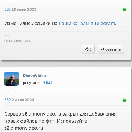
568
29 июня 2023
Изменились ссылки на
наши каналы в Telegram
.
---
Поиск - великая сила
ответить
0
DimonVideo
репутация:
6532
569
2 июля 2023
Сервер
s6
.dimonvideo.ru закрыт для добавления
новых файлов по фтп. Используйте
s2
.dimonvideo.ru