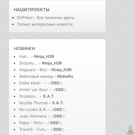
НАШИ ПРОЕКТЫ
DVPrikol - Все приколы здесь
Только интересные новости
НОВИНКИ
Hail...
-
Ninja_H2R
Shizuku...
-
Ninja_H2R
Adguard - Bloc
-
Ninja_H2R
Файловый менед
-
Muhoflu
Eelke Kleijn -
-
.::DSE::.
Armin van Buur
-
.::DSE::.
Dropbox...
-
S.A.T.
Mozilla Thunde
-
S.A.T.
Re:Locate & Ri
-
.::DSE::.
Juan Alminana
-
.::DSE::.
Paipy - Nitro
-
.::DSE::.
Travel5 - Futu
-
.::DSE::.