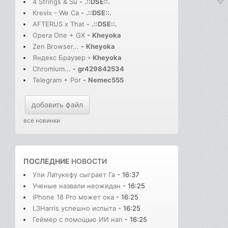
4 Strings & Su
-
.::DSE::.
Krevix - We Ca
-
.::DSE::.
AFTERUS x That
-
.::DSE::.
Opera One + GX
-
Kheyoka
Zen Browser...
-
Kheyoka
Яндекс Браузер
-
Kheyoka
Chromium...
-
gr429842534
Telegram + Por
-
Nemec555
добавить файл
все новинки
ПОСЛЕДНИЕ
НОВОСТИ
Ули Латукефу сыграет Га
- 16:37
Ученые назвали неожидан
- 16:25
iPhone 18 Pro может ока
- 16:25
L3Harris успешно испыта
- 16:25
Геймер с помощью ИИ нап
- 16:25