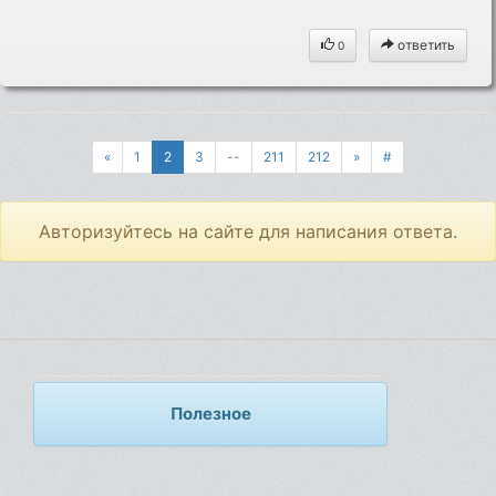
ответить
0
«
1
2
3
--
211
212
»
#
Авторизуйтесь на сайте для написания ответа.
Полезное