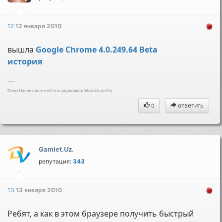
12
12 января 2010
вышла
Google Chrome 4.0.249.64 Beta
история
---
Deep House наше всё! а в наушниках Worakls и n'to
ответить
0
Gamlet.Uz.
репутация:
343
13
13 января 2010
Ребят, а как в этом браузере получить быстрый