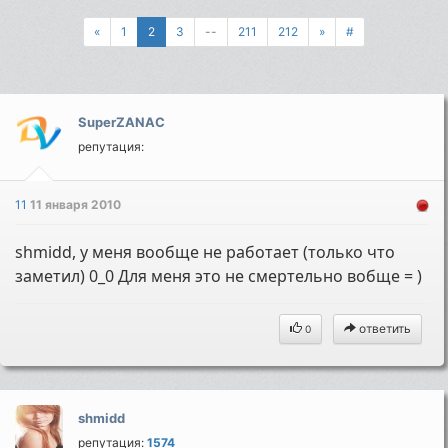
«
1
2
3
--
211
212
»
#
SuperZANAC
репутация:
11
11 января 2010
shmidd, у меня вообще не работает (только что
заметил) 0_0 Для меня это не смертельно вобще = )
ответить
0
shmidd
репутация:
1574