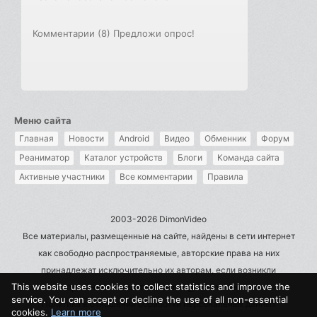
Комментарии (8)
Предложи опрос!
Меню сайта
Главная
Новости
Android
Видео
Обменник
Форум
Реаниматор
Каталог устройств
Блоги
Команда сайта
Активные участники
Все комментарии
Правила
2003-2026 DimonVideo
Все материалы, размещенные на сайте, найдены в сети интернет
как свободно распространяемые, авторские права на них
принадлежат исключительно их авторам, если возникли
This website uses cookies to collect statistics and improve the
претензии - пишите на admin@dimonvideo.ru
service. You can accept or decline the use of all non-essential
Политика в отношении обработки персональных данных
cookies.
Learn more