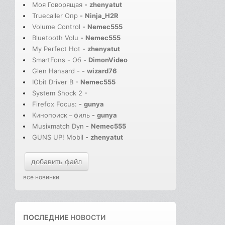
Моя Говорящая
-
zhenyatut
Truecaller Опр
-
Ninja_H2R
Volume Control
-
Nemec555
Bluetooth Volu
-
Nemec555
My Perfect Hot
-
zhenyatut
SmartFons - Об
-
DimonVideo
Glen Hansard -
-
wizard76
IObit Driver B
-
Nemec555
System Shock 2
-
Firefox Focus:
-
gunya
Кинопоиск－филь
-
gunya
Musixmatch Dyn
-
Nemec555
GUNS UP! Mobil
-
zhenyatut
добавить файл
все новинки
ПОСЛЕДНИЕ
НОВОСТИ