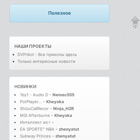
Полезное
НАШИ ПРОЕКТЫ
DVPrikol - Все приколы здесь
Только интересные новости
НОВИНКИ
1by1 - Audio D
-
Nemec555
PotPlayer...
-
Kheyoka
ShizuCallRecor
-
Ninja_H2R
MSI Afterburne
-
Kheyoka
Интеллект из г
-
EA SPORTS™ NBA
-
zhenyatut
Subway Princes
-
zhenyatut