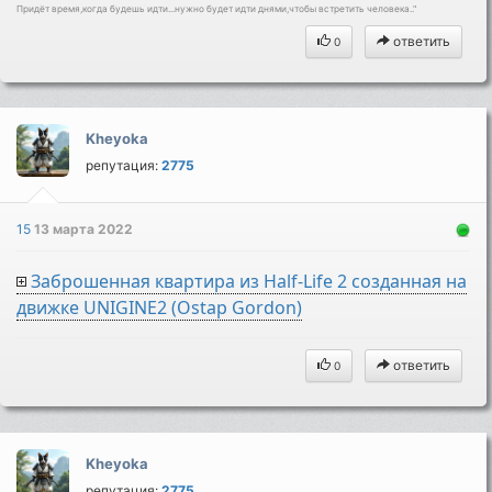
Придёт время,когда будешь идти...нужно будет идти днями,чтобы встретить человека.."
ответить
0
Kheyoka
репутация:
2775
15
13 марта 2022
Заброшенная квартира из Half-Life 2 созданная на
движке UNIGINE2 (Ostap Gordon)
ответить
0
Kheyoka
репутация:
2775