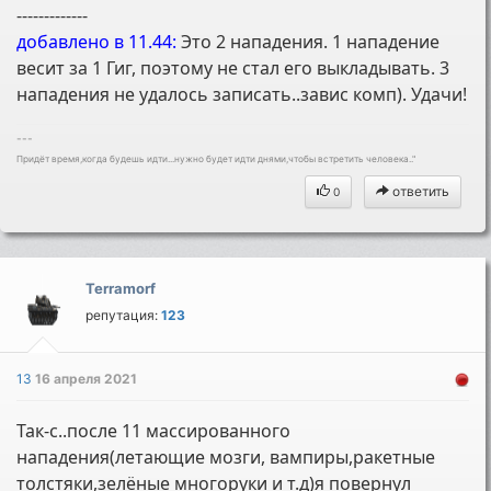
-------------
добавлено в 11.44:
Это 2 нападения. 1 нападение
весит за 1 Гиг, поэтому не стал его выкладывать. 3
нападения не удалось записать..завис комп). Удачи!
---
Придёт время,когда будешь идти...нужно будет идти днями,чтобы встретить человека.."
ответить
0
Terramorf
репутация:
123
13
16 апреля 2021
Так-с..после 11 массированного
нападения(летающие мозги, вампиры,ракетные
толстяки,зелёные многоруки и т.д)я повернул