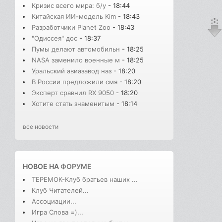
Кризис всего мира: б/у
- 18:44
Китайская ИИ-модель Kim
- 18:43
Разработчики Planet Zoo
- 18:43
"Одиссея" дос
- 18:37
Пумы делают автомобильн
- 18:25
NASA заменило военные м
- 18:25
Уральский авиазавод наз
- 18:20
В России предложили смя
- 18:20
Эксперт сравнил RX 9050
- 18:20
Хотите стать знаменитым
- 18:14
все новости
НОВОЕ НА
ФОРУМЕ
ТЕРЕМОК-Клуб братьев наших ...
Клуб Читателей...
Ассоциации...
Игра Слова =)...