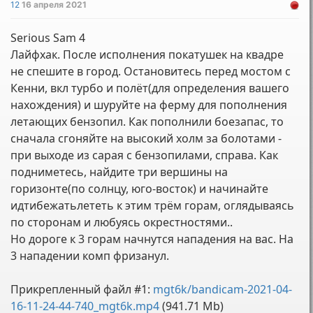
12
16 апреля 2021
Serious Sam 4
Лайфхак. После исполнения покатушек на квадре
не спешите в город. Остановитесь перед мостом с
Кенни, вкл турбо и полёт(для определения вашего
нахождения) и шуруйте на ферму для пополнения
летающих бензопил. Как пополнили боезапас, то
сначала сгоняйте на высокий холм за болотами -
при выходе из сарая с бензопилами, справа. Как
подниметесь, найдите три вершины на
горизонте(по солнцу, юго-восток) и начинайте
идтибежатьлететь к этим трём горам, оглядываясь
по сторонам и любуясь окрестностями..
Но дороге к 3 горам начнутся нападения на вас. На
3 нападении комп фризанул.
Прикрепленный файл #1:
mgt6k/bandicam-2021-04-
16-11-24-44-740_mgt6k.mp4
(941.71 Mb)