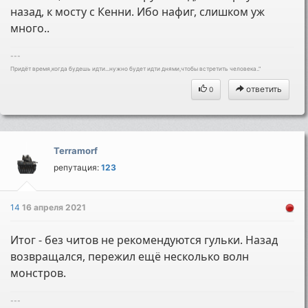
назад, к мосту с Кенни. Ибо нафиг, слишком уж
много..
---
Придёт время,когда будешь идти...нужно будет идти днями,чтобы встретить человека.."
ответить
0
Terramorf
репутация:
123
14
16 апреля 2021
Итог - без читов не рекомендуются гульки. Назад
возвращался, пережил ещё несколько волн
монстров.
---