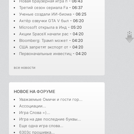
Новая браузерная игра п
- 06:43
Третий сезон сериала Fa
- 06:37
Ученые создали ИИ-биома
- 06:25
Актёр озвучки GTA V был
- 06:20
Microsoft открыла в Инд
- 05:20
Акции SpaceX начали рас
- 04:20
Bloomberg: Трамп может
- 04:20
США запретят экспорт от
- 04:20
Первоначальные инвестиц
- 04:20
все новости
НОВОЕ НА
ФОРУМЕ
Уважаемые Омичи и гости гор...
Ассоциации...
Игра Слова =)...
Игра на две последние буквы...
Еще одна игра слова...
6303с прошивка...