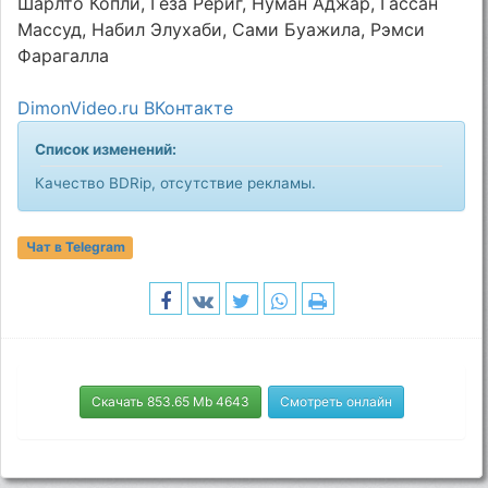
Шарлто Копли, Геза Рёриг, Нуман Аджар, Гассан
Массуд, Набил Элухаби, Сами Буажила, Рэмси
Фарагалла
DimonVideo.ru ВКонтакте
Список изменений:
Качество BDRip, отсутствие рекламы.
Чат в Telegram
Скачать 853.65 Mb 4643
Смотреть онлайн