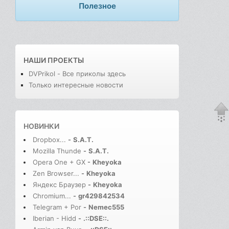
Полезное
НАШИ ПРОЕКТЫ
DVPrikol - Все приколы здесь
Только интересные новости
НОВИНКИ
Dropbox...
-
S.A.T.
Mozilla Thunde
-
S.A.T.
Opera One + GX
-
Kheyoka
Zen Browser...
-
Kheyoka
Яндекс Браузер
-
Kheyoka
Chromium...
-
gr429842534
Telegram + Por
-
Nemec555
Iberian - Hidd
-
.::DSE::.