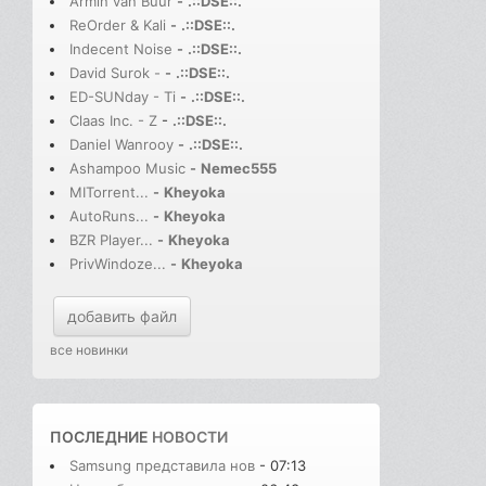
Armin van Buur
-
.::DSE::.
ReOrder & Kali
-
.::DSE::.
Indecent Noise
-
.::DSE::.
David Surok -
-
.::DSE::.
ED-SUNday - Ti
-
.::DSE::.
Claas Inc. - Z
-
.::DSE::.
Daniel Wanrooy
-
.::DSE::.
Ashampoo Music
-
Nemec555
MITorrent...
-
Kheyoka
AutoRuns...
-
Kheyoka
BZR Player...
-
Kheyoka
PrivWindoze...
-
Kheyoka
добавить файл
все новинки
ПОСЛЕДНИЕ
НОВОСТИ
Samsung представила нов
- 07:13