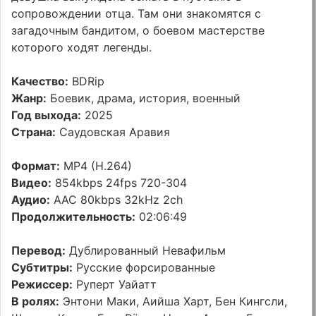
сопровождении отца. Там они знакомятся с
загадочным бандитом, о боевом мастерстве
которого ходят легенды.
Качество:
BDRip
Жанр:
Боевик, драма, история, военный
Год выхода:
2025
Страна:
Саудовская Аравия
Формат:
MP4 (H.264)
Видео:
854kbps 24fps 720-304
Аудио:
AAC 80kbps 32kHz 2ch
Продолжительность:
02:06:49
Перевод:
Дублированный Невафильм
Субтитры:
Русские форсированные
Режиссер:
Руперт Уайатт
В ролях:
Энтони Маки, Аийша Харт, Бен Кингсли,