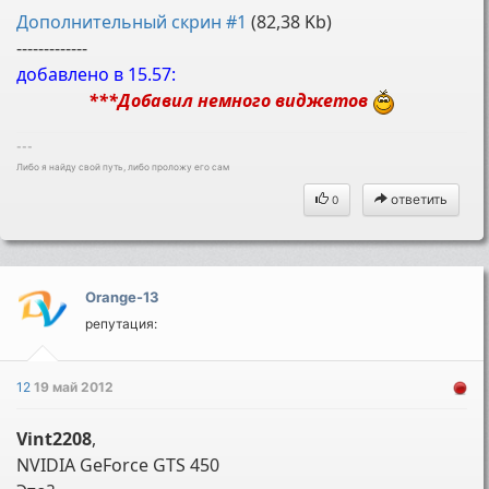
Дополнительный скрин #1
(82,38 Kb)
-------------
добавлено в 15.57:
***Добавил немного виджетов
---
Либо я найду свой путь, либо проложу его сам
ответить
0
Orange-13
репутация:
12
19 май 2012
Vint2208
,
NVIDIA GeForce GTS 450