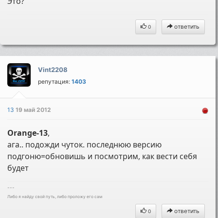
Это?
ответить
0
Vint2208
репутация:
1403
13
19 май 2012
Orange-13
,
ага.. подожди чуток. последнюю версию
подгоню=обновишь и посмотрим, как вести себя
будет
---
Либо я найду свой путь, либо проложу его сам
ответить
0