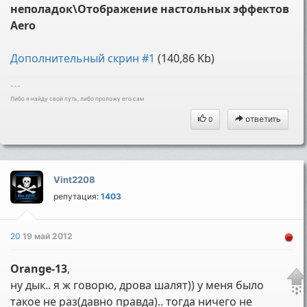
неполадок\Отображение настольных эффектов
Aero
Дополнительный скрин #1
(140,86 Kb)
---
Либо я найду свой путь, либо проложу его сам
ответить
0
Vint2208
репутация:
1403
20
19 май 2012
Orange-13
,
ну дык.. я ж говорю, дрова шалят)) у меня было
такое не раз(давно правда).. тогда ничего не