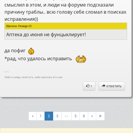
смыслил в этом, и люди на форуме подсказали
причину траблы.. всю голову себе сломал в поисках
исправления))
Цитата: Orange-13
Аптека до июня не фунцыклирует!
да пофиг
*рад, что удалось исправить
---
Либо я найду свой путь, либо проложу его сам
ответить
1
«
1
2
3
--
5
6
»
#