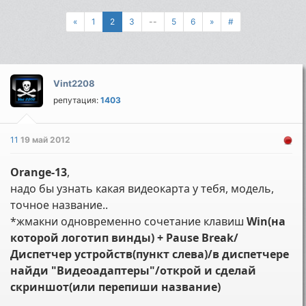
«
1
2
3
--
5
6
»
#
Vint2208
репутация:
1403
11
19 май 2012
Orange-13
,
надо бы узнать какая видеокарта у тебя, модель,
точное название..
*жмакни одновременно сочетание клавиш
Win(на
которой логотип винды) + Pause Break/
Диспетчер устройств(пункт слева)/в диспетчере
найди "Видеоадаптеры"/открой и сделай
скриншот(или перепиши название)