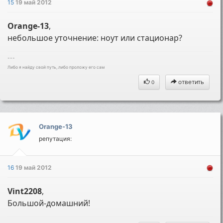
15
19 май 2012
Orange-13
,
небольшое уточнение: ноут или стационар?
---
Либо я найду свой путь, либо проложу его сам
ответить
0
Orange-13
репутация:
16
19 май 2012
Vint2208
,
Большой-домашний!