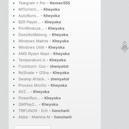
Telegram + Por
-
Nemec555
MITorrent...
-
Kheyoka
AutoRuns...
-
Kheyoka
BZR Player...
-
Kheyoka
PrivWindoze...
-
Kheyoka
DoesNotBelong.
-
Kheyoka
Windows Mainte
-
Kheyoka
Windows Utilit
-
Kheyoka
AMD Ryzen Mast
-
Kheyoka
Temperature Ic
-
Kheyoka
Frostborn: Coo
-
zhenyatut
ReShade + GSha
-
Kheyoka
Swamp Attack..
-
zhenyatut
Process Monito
-
Kheyoka
AVZ...
-
Kheyoka
PowerRun...
-
Kheyoka
QMPlay2...
-
Kheyoka
TRIFUNOX - Ech
-
lioncharli
Abba - Mamma M
-
lioncharli