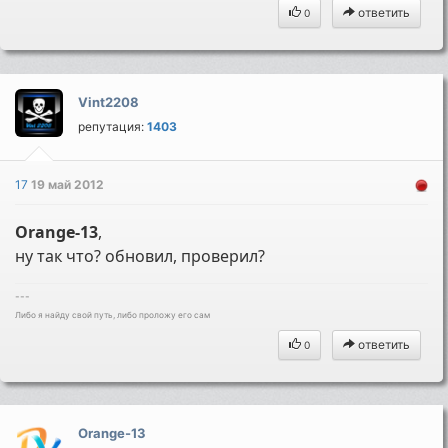
ответить
0
Vint2208
репутация:
1403
17
19 май 2012
Orange-13
,
ну так что? обновил, проверил?
---
Либо я найду свой путь, либо проложу его сам
ответить
0
Orange-13