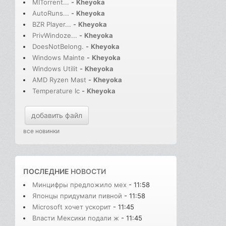
MITorrent...
-
Kheyoka
AutoRuns...
-
Kheyoka
BZR Player...
-
Kheyoka
PrivWindoze...
-
Kheyoka
DoesNotBelong.
-
Kheyoka
Windows Mainte
-
Kheyoka
Windows Utilit
-
Kheyoka
AMD Ryzen Mast
-
Kheyoka
Temperature Ic
-
Kheyoka
добавить файл
все новинки
ПОСЛЕДНИЕ
НОВОСТИ
Минцифры предложило мех
- 11:58
Японцы придумали пивной
- 11:58
Microsoft хочет ускорит
- 11:45
Власти Мексики подали ж
- 11:45