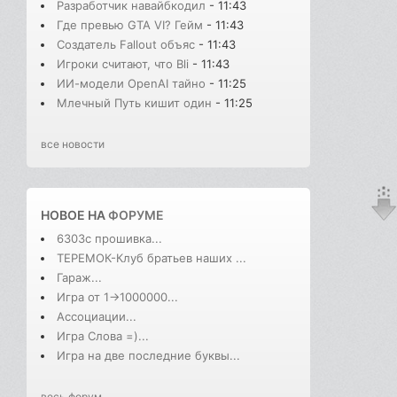
Разработчик навайбкодил
- 11:43
Где превью GTA VI? Гейм
- 11:43
Создатель Fallout объяс
- 11:43
Игроки считают, что Bli
- 11:43
ИИ-модели OpenAI тайно
- 11:25
Млечный Путь кишит один
- 11:25
все новости
НОВОЕ НА
ФОРУМЕ
6303с прошивка...
ТЕРЕМОК-Клуб братьев наших ...
Гараж...
Игра от 1->1000000...
Ассоциации...
Игра Слова =)...
Игра на две последние буквы...
весь форум