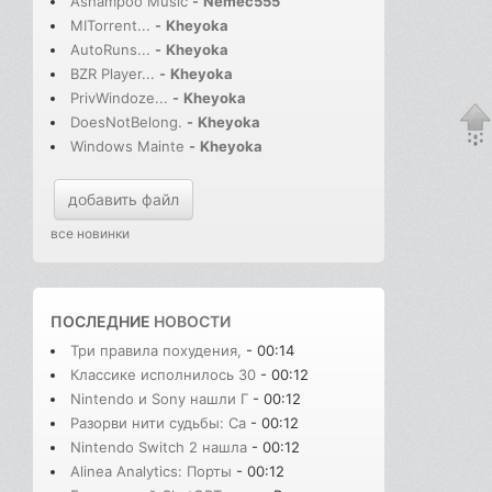
Ashampoo Music
-
Nemec555
MITorrent...
-
Kheyoka
AutoRuns...
-
Kheyoka
BZR Player...
-
Kheyoka
PrivWindoze...
-
Kheyoka
DoesNotBelong.
-
Kheyoka
Windows Mainte
-
Kheyoka
добавить файл
все новинки
ПОСЛЕДНИЕ
НОВОСТИ
Три правила похудения,
- 00:14
Классике исполнилось 30
- 00:12
Nintendo и Sony нашли Г
- 00:12
Разорви нити судьбы: Сa
- 00:12
Nintendo Switch 2 нашла
- 00:12
Alinea Analytics: Порты
- 00:12