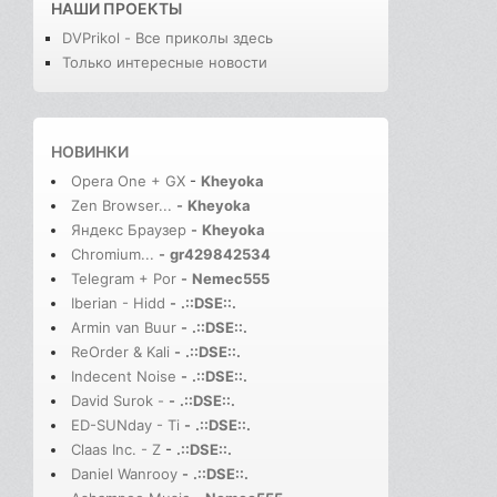
НАШИ ПРОЕКТЫ
DVPrikol - Все приколы здесь
Только интересные новости
НОВИНКИ
Opera One + GX
-
Kheyoka
Zen Browser...
-
Kheyoka
Яндекс Браузер
-
Kheyoka
Chromium...
-
gr429842534
Telegram + Por
-
Nemec555
Iberian - Hidd
-
.::DSE::.
Armin van Buur
-
.::DSE::.
ReOrder & Kali
-
.::DSE::.
Indecent Noise
-
.::DSE::.
David Surok -
-
.::DSE::.
ED-SUNday - Ti
-
.::DSE::.
Claas Inc. - Z
-
.::DSE::.
Daniel Wanrooy
-
.::DSE::.