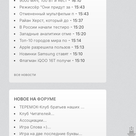
9000 мАч, 100 Вт и нест
- 16:10
Режиссёр "Они придут за
- 15:43
Отмененный мультфильм п
- 15:43
Райан Херст, который до
- 15:37
В России начали тестиро
- 15:20
Западные аналитики отме
- 15:20
Топ-10 городов мира по
- 15:14
Apple разрешила пользов
- 15:13
Новинки Samsung ставят
- 15:10
Флагман iQOO 16T получи
- 15:10
все новости
НОВОЕ НА
ФОРУМЕ
ТЕРЕМОК-Клуб братьев наших ...
Клуб Читателей...
Ассоциации...
Игра Слова =)...
Игра на две последние буквы...