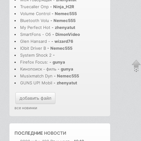
Truecaller Опр
-
Ninja_H2R
Volume Control
-
Nemec555
Bluetooth Volu
-
Nemec555
My Perfect Hot
-
zhenyatut
SmartFons - Об
-
DimonVideo
Glen Hansard -
-
wizard76
IObit Driver B
-
Nemec555
System Shock 2
-
Firefox Focus:
-
gunya
Кинопоиск－филь
-
gunya
Musixmatch Dyn
-
Nemec555
GUNS UP! Mobil
-
zhenyatut
добавить файл
все новинки
ПОСЛЕДНИЕ
НОВОСТИ