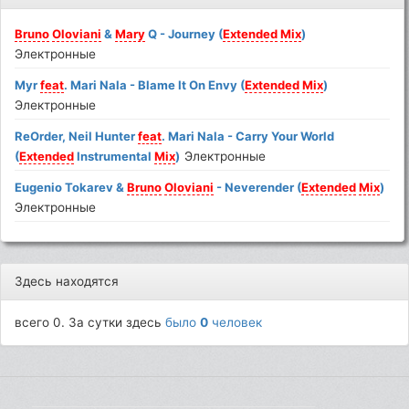
Bruno
Oloviani
&
Mary
Q - Journey (
Extended
Mix
)
Электронные
Myr
feat
. Mari Nala - Blame It On Envy (
Extended
Mix
)
Электронные
ReOrder, Neil Hunter
feat
. Mari Nala - Carry Your World
(
Extended
Instrumental
Mix
)
Электронные
Eugenio Tokarev &
Bruno
Oloviani
- Neverender (
Extended
Mix
)
Электронные
Здесь находятся
всего 0. За сутки здесь
было
0
человек