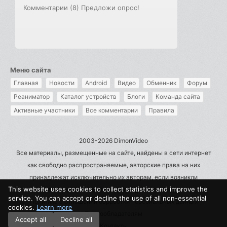
Комментарии (8)
Предложи опрос!
Меню сайта
Главная
Новости
Android
Видео
Обменник
Форум
Реаниматор
Каталог устройств
Блоги
Команда сайта
Активные участники
Все комментарии
Правила
2003-2026 DimonVideo
Все материалы, размещенные на сайте, найдены в сети интернет
как свободно распространяемые, авторские права на них
принадлежат исключительно их авторам, если возникли
This website uses cookies to collect statistics and improve the
претензии - пишите на admin@dimonvideo.ru
service. You can accept or decline the use of all non-essential
Политика в отношении обработки персональных данных
cookies.
Learn more
Правообладателям
Accept all
Decline all
Контакты