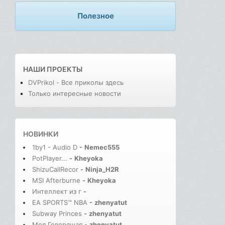
Полезное
НАШИ ПРОЕКТЫ
DVPrikol - Все приколы здесь
Только интересные новости
НОВИНКИ
1by1 - Audio D
-
Nemec555
PotPlayer...
-
Kheyoka
ShizuCallRecor
-
Ninja_H2R
MSI Afterburne
-
Kheyoka
Интеллект из г
-
EA SPORTS™ NBA
-
zhenyatut
Subway Princes
-
zhenyatut
Моя Говорящая
-
zhenyatut