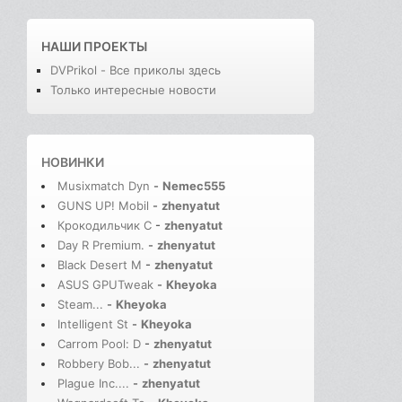
НАШИ ПРОЕКТЫ
DVPrikol - Все приколы здесь
Только интересные новости
НОВИНКИ
Musixmatch Dyn
-
Nemec555
GUNS UP! Mobil
-
zhenyatut
Крокодильчик С
-
zhenyatut
Day R Premium.
-
zhenyatut
Black Desert M
-
zhenyatut
ASUS GPUTweak
-
Kheyoka
Steam...
-
Kheyoka
Intelligent St
-
Kheyoka
Carrom Pool: D
-
zhenyatut
Robbery Bob...
-
zhenyatut
Plague Inc....
-
zhenyatut