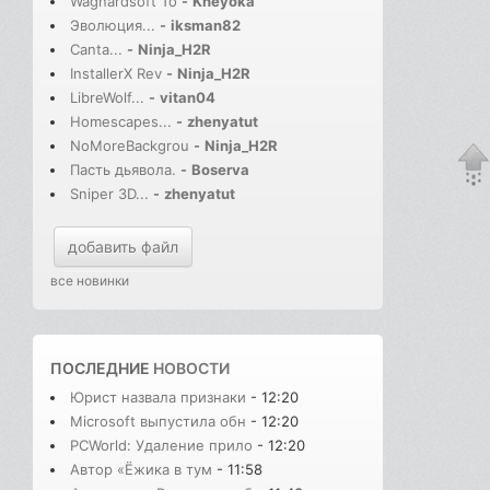
Wagnardsoft To
-
Kheyoka
Эволюция...
-
iksman82
Canta...
-
Ninja_H2R
InstallerX Rev
-
Ninja_H2R
LibreWolf...
-
vitan04
Homescapes...
-
zhenyatut
NoMoreBackgrou
-
Ninja_H2R
Пасть дьявола.
-
Boserva
Sniper 3D...
-
zhenyatut
добавить файл
все новинки
ПОСЛЕДНИЕ
НОВОСТИ
Юрист назвала признаки
- 12:20
Microsoft выпустила обн
- 12:20
PCWorld: Удаление прило
- 12:20
Автор «Ёжика в тум
- 11:58