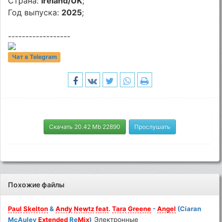
Страна:
Ireland/UK
;
Год выпуска:
2025
;
------------------
Чат в Telegram
Скачать 20.42 Mb 22890
Прослушать
Похожие файлы
Paul
Skelton
&
Andy
Newtz
feat
.
Tara
Greene
-
Angel
(Ciaran
McAuley
Extended
Re
Mix
)
Электронные