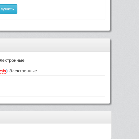
слушать
лектронные
mix
)
Электронные
е