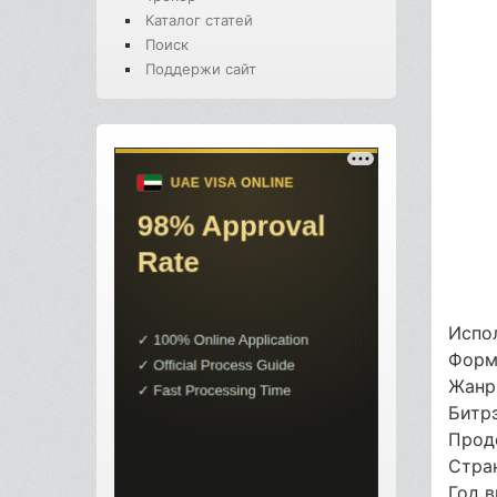
Каталог статей
Поиск
Поддержи сайт
Испол
Форм
Жанр
Битр
Прод
Стра
Год 