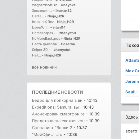
Wagnardsoft To
-
Kheyoka
Эволюция...
-
iksman82
Canta...
-
Ninja_H2R
InstallerX Rev
-
Ninja_H2R
LibreWolf...
-
vitan04
Homescapes...
-
zhenyatut
NoMoreBackgrou
-
Ninja_H2R
Пасть дьявола.
-
Boserva
Похо
Sniper 3D...
-
zhenyatut
Hail...
-
Ninja_H2R
Atlanti
все новинки
Max Gr
Jerome
Sauli 
ПОСЛЕДНИЕ
НОВОСТИ
Ведро для попкорна в ви
- 10:43
Expeditions: Samurai вы
- 10:43
Анонсирован смартфон re
- 10:39
Здесь
Представлена свежая кон
- 10:39
Сценарист "Вонки 2
- 10:37
всего 
"МойОфис" сто
- 10:36