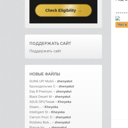
------
Чат в
ПОДДЕРЖАТЬ САЙТ
Поддержать сайт
НОВЫЕ ФАЙЛЫ
GUNS UP! Mobil
-
zhenyatut
Крокодильчик С
-
zhenyatut
Day R Premium.
-
zhenyatut
Black Desert M
-
zhenyatut
ASUS GPUTweak
-
Kheyoka
Steam...
-
Kheyoka
Intelligent St
-
Kheyoka
Carrom Pool: D
-
zhenyatut
Robbery Bob...
-
zhenyatut
Plague Inc....
-
zhenyatut