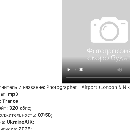
нитель и название: Photographer - Airport (London & Ni
ат:
mp3
;
:
Trance
;
эйт:
320
кбпс;
олжительность:
07:58
;
на:
Ukraine/UK
;
выпуска:
2025
;