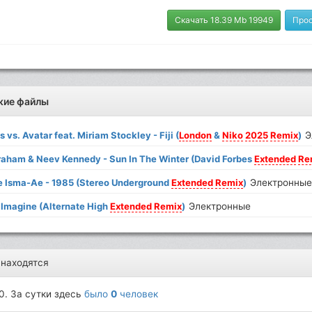
Скачать 18.39 Mb 19949
Про
жие файлы
s vs. Avatar feat. Miriam Stockley - Fiji (
London
&
Niko
2025
Remix
)
Э
aham & Neev Kennedy - Sun In The Winter (David Forbes
Extended
Re
 Isma-Ae - 1985 (Stereo Underground
Extended
Remix
)
Электронны
- Imagine (Alternate High
Extended
Remix
)
Электронные
 находятся
0. За сутки здесь
было
0
человек