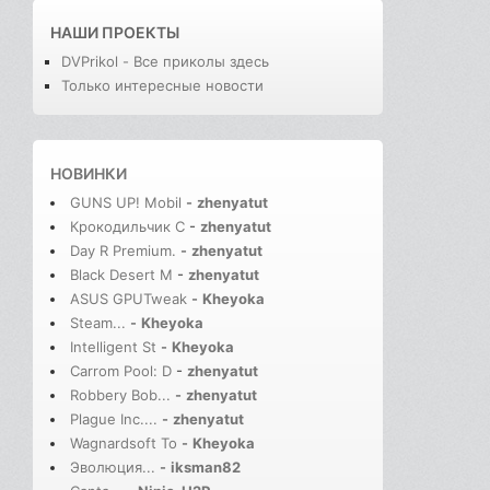
НАШИ ПРОЕКТЫ
DVPrikol - Все приколы здесь
Только интересные новости
НОВИНКИ
GUNS UP! Mobil
-
zhenyatut
Крокодильчик С
-
zhenyatut
Day R Premium.
-
zhenyatut
Black Desert M
-
zhenyatut
ASUS GPUTweak
-
Kheyoka
Steam...
-
Kheyoka
Intelligent St
-
Kheyoka
Carrom Pool: D
-
zhenyatut
Robbery Bob...
-
zhenyatut
Plague Inc....
-
zhenyatut
Wagnardsoft To
-
Kheyoka
Эволюция...
-
iksman82