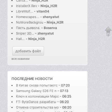
Canta...
-
Ninja_H2R
InstallerX Rev
-
Ninja_H2R
LibreWolf...
-
vitan04
Homescapes...
-
zhenyatut
NoMoreBackgrou
-
Ninja_H2R
Пасть дьявола.
-
Boserva
Sniper 3D...
-
zhenyatut
Hail...
-
Ninja_H2R
добавить файл
все новинки
ПОСЛЕДНИЕ
НОВОСТИ
В Китае снова попытаютс
- 07:20
Samsung Galaxy S26 FE п
- 07:13
Ключ к колонизации Марс
- 06:25
FT: ByteDance разрабаты
- 06:20
Отмена строительства мо
- 06:20