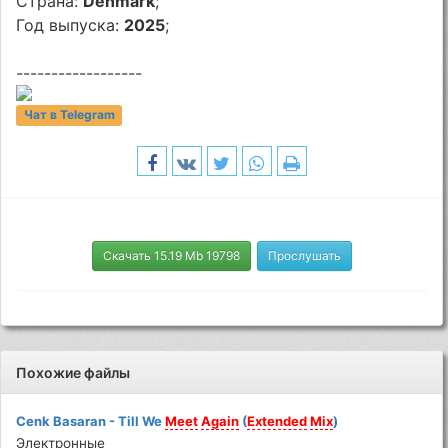
Страна:
Denmark
;
Год выпуска:
2025
;
------------------
Чат в Telegram
Скачать 15.19 Mb 19798
Прослушать
Похожие файлы
Cenk Basaran - Till We
Meet
Again
(
Extended
Mix
)
Электронные