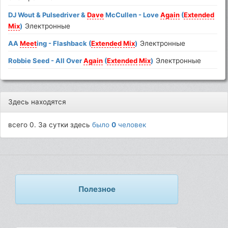
DJ Wout & Pulsedriver &
Dave
McCullen - Love
Again
(
Extended
Mix
)
Электронные
AA
Meet
ing - Flashback (
Extended
Mix
)
Электронные
Robbie Seed - All Over
Again
(
Extended
Mix
)
Электронные
Здесь находятся
всего 0. За сутки здесь
было
0
человек
Полезное