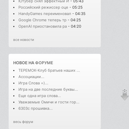
Ютубер снял эффектный И
- 05:43
Российский режиссер оце
- 05:25
HandyGames переименовал
- 04:35
Google Chrome теперь тр
- 04:25
OpenAI приостановила ра
- 04:20
все новости
НОВОЕ НА
ФОРУМЕ
ТЕРЕМОК-Клуб братьев наших ...
Ассоциации...
Игра Слова =)...
Игра на две последние буквы...
Еще одна игра слова...
Уважаемые Омичи и гости гор...
6303с прошивка...
весь форум