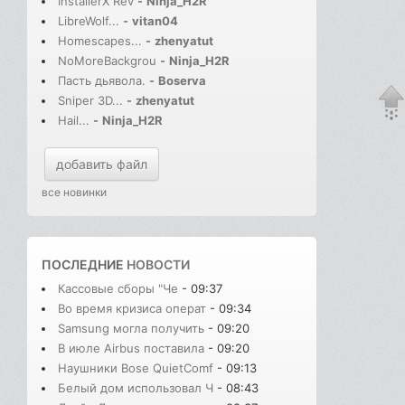
InstallerX Rev
-
Ninja_H2R
LibreWolf...
-
vitan04
Homescapes...
-
zhenyatut
NoMoreBackgrou
-
Ninja_H2R
Пасть дьявола.
-
Boserva
Sniper 3D...
-
zhenyatut
Hail...
-
Ninja_H2R
добавить файл
все новинки
ПОСЛЕДНИЕ
НОВОСТИ
Кассовые сборы "Че
- 09:37
Во время кризиса операт
- 09:34
Samsung могла получить
- 09:20
В июле Airbus поставила
- 09:20
Наушники Bose QuietComf
- 09:13
Белый дом использовал Ч
- 08:43