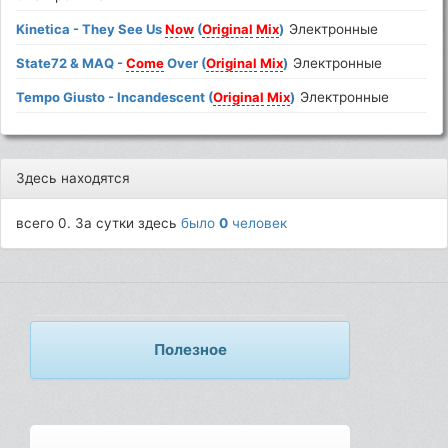
Kinetica - They See Us
Now
(
Original
Mix
)
Электронные
State72 & MAQ -
Come
Over (
Original
Mix
)
Электронные
Tempo Giusto - Incandescent (
Original
Mix
)
Электронные
Здесь находятся
всего 0. За сутки здесь
было
0
человек
Полезное