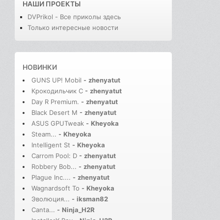
НАШИ ПРОЕКТЫ
DVPrikol - Все приколы здесь
Только интересные новости
НОВИНКИ
GUNS UP! Mobil
-
zhenyatut
Крокодильчик С
-
zhenyatut
Day R Premium.
-
zhenyatut
Black Desert M
-
zhenyatut
ASUS GPUTweak
-
Kheyoka
Steam...
-
Kheyoka
Intelligent St
-
Kheyoka
Carrom Pool: D
-
zhenyatut
Robbery Bob...
-
zhenyatut
Plague Inc....
-
zhenyatut
Wagnardsoft To
-
Kheyoka
Эволюция...
-
iksman82
Canta...
-
Ninja_H2R