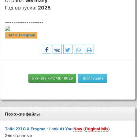
Страна:
Germany
;
Год выпуска:
2025
;
------------------
Чат в Telegram
Скачать 7.42 Mb 18029
Прослушать
Похожие файлы
Talla 2XLC & Fragma - Look At You
Now
(
Original
Mix
)
Электронные