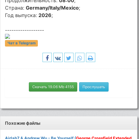
Продолжительность:
08:00
;
Страна:
Germany/Italy/Mexico
;
Год выпуска:
2026
;
------------------
Чат в Telegram
Скачать 19.06 Mb 4155
Прослушать
Похожие файлы
Airlab7 & Andrew Wu - Be Yourself (
George
Crossfield
Extended