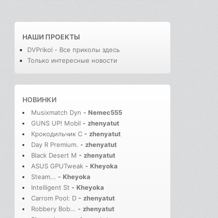
НАШИ ПРОЕКТЫ
DVPrikol - Все приколы здесь
Только интересные новости
НОВИНКИ
Musixmatch Dyn
-
Nemec555
GUNS UP! Mobil
-
zhenyatut
Крокодильчик С
-
zhenyatut
Day R Premium.
-
zhenyatut
Black Desert M
-
zhenyatut
ASUS GPUTweak
-
Kheyoka
Steam...
-
Kheyoka
Intelligent St
-
Kheyoka
Carrom Pool: D
-
zhenyatut
Robbery Bob...
-
zhenyatut