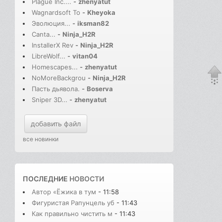
Plague Inc....
-
zhenyatut
Wagnardsoft To
-
Kheyoka
Эволюция...
-
iksman82
Canta...
-
Ninja_H2R
InstallerX Rev
-
Ninja_H2R
LibreWolf...
-
vitan04
Homescapes...
-
zhenyatut
NoMoreBackgrou
-
Ninja_H2R
Пасть дьявола.
-
Boserva
Sniper 3D...
-
zhenyatut
добавить файл
все новинки
ПОСЛЕДНИЕ
НОВОСТИ
Автор «Ёжика в тум
- 11:58
Фигуристая Рапунцель уб
- 11:43
Как правильно чистить м
- 11:43