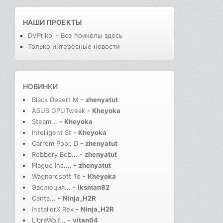
НАШИ ПРОЕКТЫ
DVPrikol - Все приколы здесь
Только интересные новости
НОВИНКИ
Black Desert M
-
zhenyatut
ASUS GPUTweak
-
Kheyoka
Steam...
-
Kheyoka
Intelligent St
-
Kheyoka
Carrom Pool: D
-
zhenyatut
Robbery Bob...
-
zhenyatut
Plague Inc....
-
zhenyatut
Wagnardsoft To
-
Kheyoka
Эволюция...
-
iksman82
Canta...
-
Ninja_H2R
InstallerX Rev
-
Ninja_H2R
LibreWolf...
-
vitan04