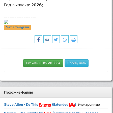
Год выпуска:
2026
;
------------------
Чат в Telegram
Скачать 13.85 Mb 3664
Прослушать
Похожие файлы
Steve Allen - Do This
Forever
(Extended
Mix
)
Электронные