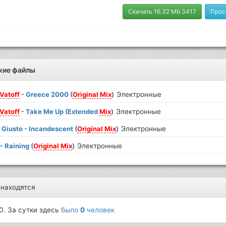
Скачать 16.32 Mb 3417
Прос
жие файлы
Vatoff
- Greece 2000 (
Original
Mix
)
Электронные
Vatoff
- Take Me Up (Extended
Mix
)
Электронные
Giusto - Incandescent (
Original
Mix
)
Электронные
- Raining (
Original
Mix
)
Электронные
 находятся
0. За сутки здесь
было
0
человек