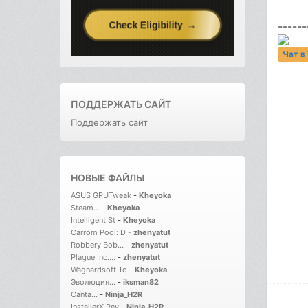
------
Чат в
ПОДДЕРЖАТЬ САЙТ
Поддержать сайт
НОВЫЕ ФАЙЛЫ
ASUS GPUTweak
-
Kheyoka
Steam...
-
Kheyoka
Intelligent St
-
Kheyoka
Carrom Pool: D
-
zhenyatut
Robbery Bob...
-
zhenyatut
Plague Inc....
-
zhenyatut
Wagnardsoft To
-
Kheyoka
Эволюция...
-
iksman82
Canta...
-
Ninja_H2R
InstallerX Rev
-
Ninja_H2R