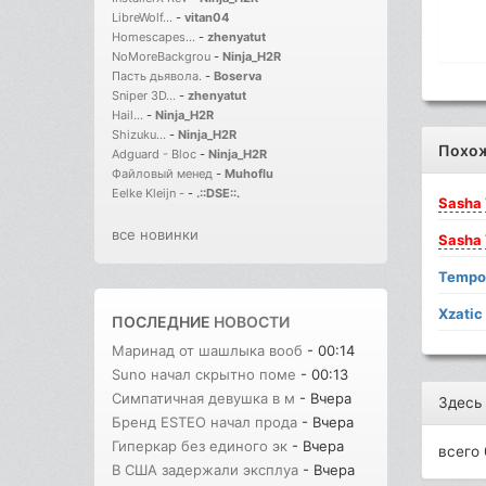
LibreWolf...
-
vitan04
Homescapes...
-
zhenyatut
NoMoreBackgrou
-
Ninja_H2R
Пасть дьявола.
-
Boserva
Sniper 3D...
-
zhenyatut
Hail...
-
Ninja_H2R
Shizuku...
-
Ninja_H2R
Похо
Adguard - Bloc
-
Ninja_H2R
Файловый менед
-
Muhoflu
Eelke Kleijn -
-
.::DSE::.
Sasha
все новинки
Sasha
Tempo 
Xzatic 
ПОСЛЕДНИЕ
НОВОСТИ
Маринад от шашлыка вооб
- 00:14
Suno начал скрытно поме
- 00:13
Симпатичная девушка в м
- Вчера
Здесь
Бренд ESTEO начал прода
- Вчера
Гиперкар без единого эк
- Вчера
всего 
В США задержали эксплуа
- Вчера