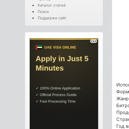
Каталог статей
Поиск
Поддержи сайт
Испол
Форм
Жанр
Битр
Прод
Стра
Год 