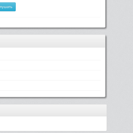
лушать