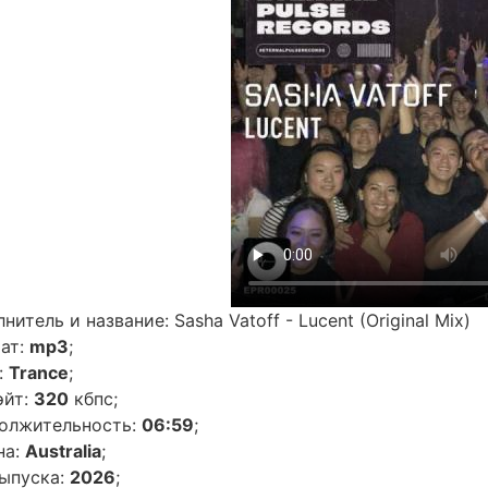
нитель и название: Sasha Vatoff - Lucent (Original Mix)
ат:
mp3
;
:
Trance
;
эйт:
320
кбпс;
олжительность:
06:59
;
на:
Australia
;
выпуска:
2026
;