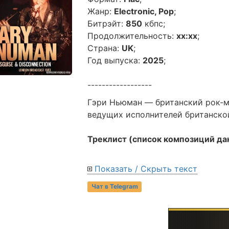
Жанр:
Electronic, Pop
;
Битрэйт:
850
кбпс;
Продолжительность:
xx:xx
;
Страна:
UK
;
Год выпуска:
2025
;
------------------
Гэри Ньюман — британский рок-му
ведущих исполнителей британско
Треклист (список композиций да
Показать / Скрыть текст
Чат в Telegram