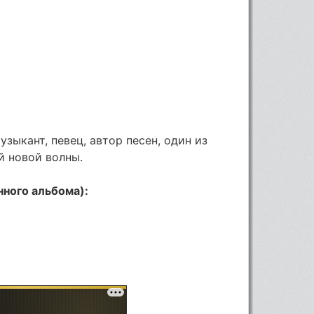
зыкант, певец, автор песен, один из
й новой волны.
нного альбома):