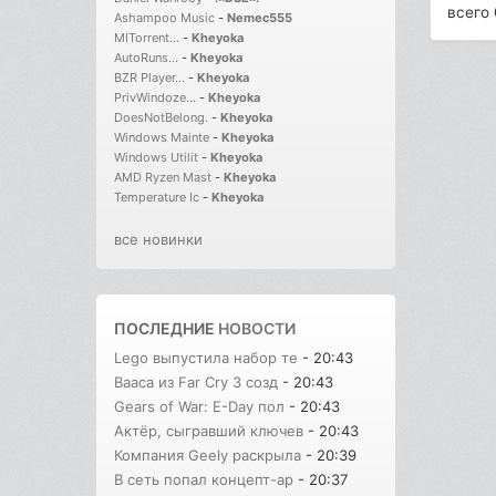
всего 
Ashampoo Music
-
Nemec555
MITorrent...
-
Kheyoka
AutoRuns...
-
Kheyoka
BZR Player...
-
Kheyoka
PrivWindoze...
-
Kheyoka
DoesNotBelong.
-
Kheyoka
Windows Mainte
-
Kheyoka
Windows Utilit
-
Kheyoka
AMD Ryzen Mast
-
Kheyoka
Temperature Ic
-
Kheyoka
все новинки
ПОСЛЕДНИЕ
НОВОСТИ
Lego выпустила набор те
- 20:43
Вааса из Far Cry 3 созд
- 20:43
Gears of War: E-Day пол
- 20:43
Актёр, сыгравший ключев
- 20:43
Компания Geely раскрыла
- 20:39
В сеть попал концепт-ар
- 20:37