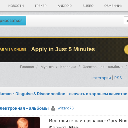
НОВОСТИ
ТРЕКЕР
ANDROID
ВИДЕО
ОБМЕННИК
рироваться
Главная
Музыка
Классика
Электронная - альбомы
категории
|
RSS
Numan - Disguise & Disconnection - скачать в хорошем качестве
лектронная - альбомы
wizard76
Исполнитель и название: Gary Numa
Формат:
Flac
;