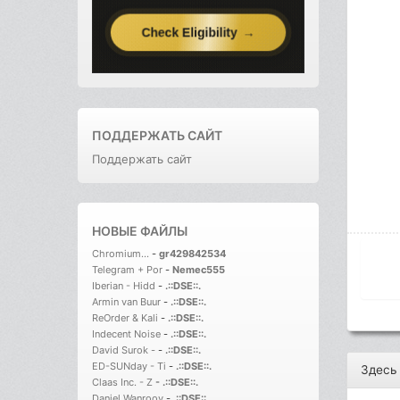
ПОДДЕРЖАТЬ САЙТ
Поддержать сайт
НОВЫЕ ФАЙЛЫ
Chromium...
-
gr429842534
Telegram + Por
-
Nemec555
Iberian - Hidd
-
.::DSE::.
Armin van Buur
-
.::DSE::.
ReOrder & Kali
-
.::DSE::.
Indecent Noise
-
.::DSE::.
David Surok -
-
.::DSE::.
ED-SUNday - Ti
-
.::DSE::.
Здесь
Claas Inc. - Z
-
.::DSE::.
Daniel Wanrooy
-
.::DSE::.