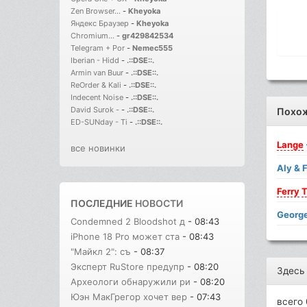
Zen Browser...
-
Kheyoka
Яндекс Браузер
-
Kheyoka
Chromium...
-
gr429842534
Telegram + Por
-
Nemec555
Iberian - Hidd
-
.::DSE::.
Armin van Buur
-
.::DSE::.
ReOrder & Kali
-
.::DSE::.
Indecent Noise
-
.::DSE::.
David Surok -
-
.::DSE::.
Похо
ED-SUNday - Ti
-
.::DSE::.
Lange
все новинки
Aly & 
Ferry
T
ПОСЛЕДНИЕ
НОВОСТИ
Georg
Condemned 2 Bloodshot д
- 08:43
iPhone 18 Pro может ста
- 08:43
"Майкл 2": съ
- 08:37
Эксперт RuStore предупр
- 08:20
Здесь
Археологи обнаружили ри
- 08:20
Юэн МакГрегор хочет вер
- 07:43
всего 