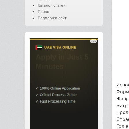
Каталог статей
Поиск
Поддержи сайт
Испол
Форм
Жанр
Битр
Прод
Стра
Год 