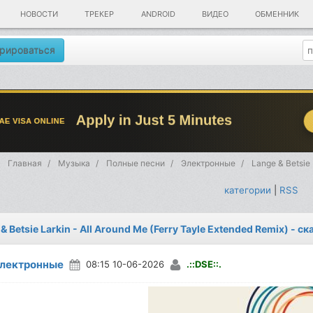
НОВОСТИ
ТРЕКЕР
ANDROID
ВИДЕО
ОБМЕННИК
рироваться
Главная
Музыка
Полные песни
Электронные
Lange & Betsie 
категории
|
RSS
& Betsie Larkin - All Around Me (Ferry Tayle Extended Remix) - 
лектронные
08:15 10-06-2026
.::DSE::.