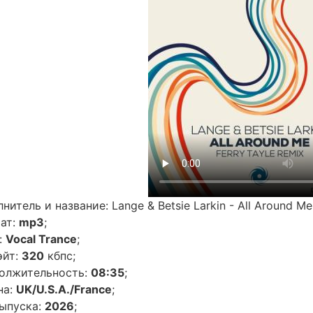
нитель и название: Lange & Betsie Larkin - All Around Me
ат:
mp3
;
:
Vocal Trance
;
эйт:
320
кбпс;
олжительность:
08:35
;
на:
UK/U.S.A./France
;
выпуска:
2026
;