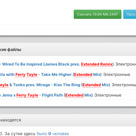
Скачать 19.94 Mb 2497
Прос
жие файлы
- Wired To Be Inspired (James Black pres.
Extended
Remix
)
Электрон
Fila with
Ferry
Tayle
- Take Me Higher (
Extended
Mix)
Электронные
ayle
& Tonks pres. Mirage - Kiss The Ring (
Extended
Mix)
Электронн
e Jema x
Ferry
Tayle
- Flight Path (
Extended
Mix)
Электронные
 находятся
0. За сутки здесь
было
0
человек