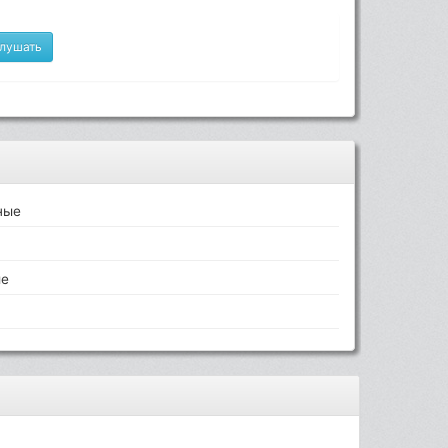
лушать
ные
ые