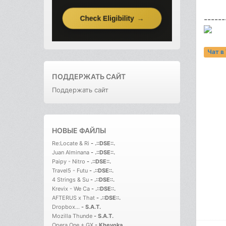
------
Чат в
ПОДДЕРЖАТЬ САЙТ
Поддержать сайт
НОВЫЕ ФАЙЛЫ
Re:Locate & Ri
-
.::DSE::.
Juan Alminana
-
.::DSE::.
Paipy - Nitro
-
.::DSE::.
Travel5 - Futu
-
.::DSE::.
4 Strings & Su
-
.::DSE::.
Krevix - We Ca
-
.::DSE::.
AFTERUS x That
-
.::DSE::.
Dropbox...
-
S.A.T.
Mozilla Thunde
-
S.A.T.
Opera One + GX
-
Kheyoka