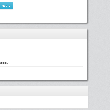
лушать
ронные