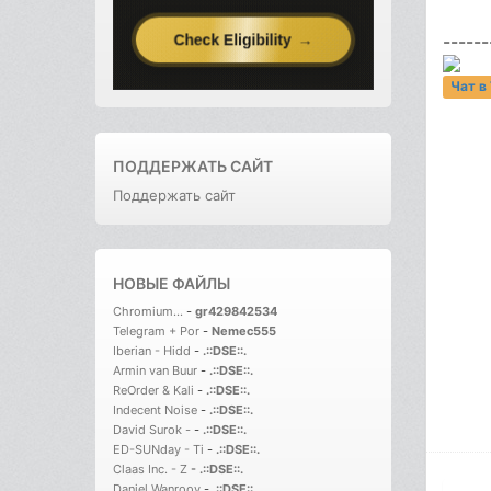
------
Чат в
ПОДДЕРЖАТЬ САЙТ
Поддержать сайт
НОВЫЕ ФАЙЛЫ
Chromium...
-
gr429842534
Telegram + Por
-
Nemec555
Iberian - Hidd
-
.::DSE::.
Armin van Buur
-
.::DSE::.
ReOrder & Kali
-
.::DSE::.
Indecent Noise
-
.::DSE::.
David Surok -
-
.::DSE::.
ED-SUNday - Ti
-
.::DSE::.
Claas Inc. - Z
-
.::DSE::.
Daniel Wanrooy
-
.::DSE::.