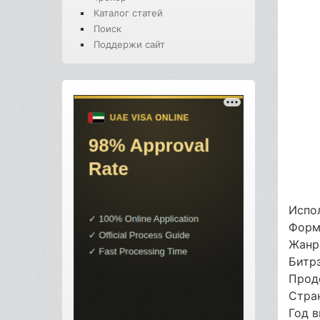
Каталог статей
Поиск
Поддержи сайт
Испол
Форм
Жанр
Битр
Прод
Стра
Год 