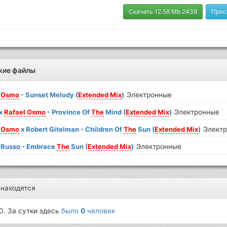
Скачать 12.58 Mb 2438
Прос
жие файлы
Osmo
- Sunset Melody (
Extended
Mix
)
Электронные
 x
Rafael
Osmo
- Province Of
The
Mind (
Extended
Mix
)
Электронные
Osmo
x Robert Gitelman - Children Of
The
Sun (
Extended
Mix
)
Элект
Russo - Embrace
The
Sun (
Extended
Mix
)
Электронные
 находятся
0. За сутки здесь
было
0
человек