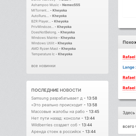
Ashampoo Music
-
Nemec555
MITorrent...
-
Kheyoka
AutoRuns...
-
Kheyoka
BZR Player...
-
Kheyoka
PrivWindoze...
-
Kheyoka
DoesNotBelong.
-
Kheyoka
Windows Mainte
-
Kheyoka
Похо
Windows Utilit
-
Kheyoka
AMD Ryzen Mast
-
Kheyoka
Temperature Ic
-
Kheyoka
Rafael
все новинки
Lange
Rafael
Rafael
ПОСЛЕДНИЕ
НОВОСТИ
Samsung разрабатывает д
- 13:58
«Это реально происходит
- 13:58
Массовые жалобы на рабо
- 13:45
Здесь
Нет пути назад: консоли
- 13:44
Wildberries создает соб
- 13:44
всего 
Аренда стоек в российск
- 13:44