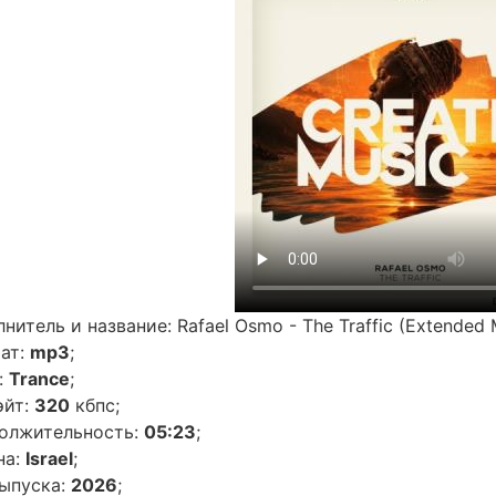
нитель и название: Rafael Osmo - The Traffic (Extended 
ат:
mp3
;
:
Trance
;
эйт:
320
кбпс;
олжительность:
05:23
;
на:
Israel
;
выпуска:
2026
;