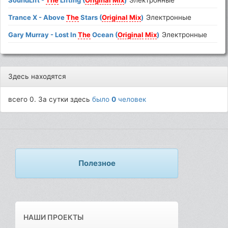
SoundLift -
The
Lifting (
Original
Mix
)
Электронные
Trance X - Above
The
Stars (
Original
Mix
)
Электронные
Gary Murray - Lost In
The
Ocean (
Original
Mix
)
Электронные
Здесь находятся
всего 0. За сутки здесь
было
0
человек
Полезное
НАШИ ПРОЕКТЫ