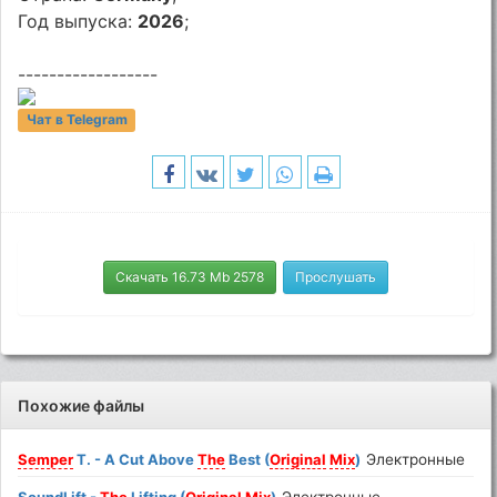
Год выпуска:
2026
;
------------------
Чат в Telegram
Скачать 16.73 Mb 2578
Прослушать
Похожие файлы
Semper
T. - A Cut Above
The
Best (
Original
Mix
)
Электронные