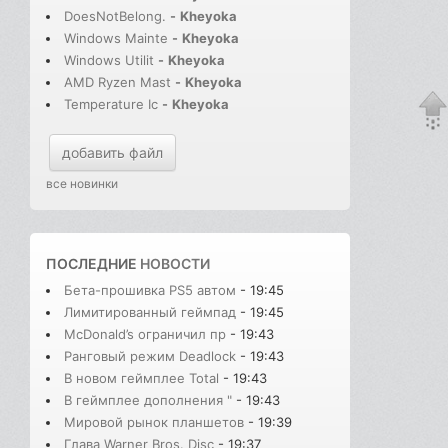
DoesNotBelong.
-
Kheyoka
Windows Mainte
-
Kheyoka
Windows Utilit
-
Kheyoka
AMD Ryzen Mast
-
Kheyoka
Temperature Ic
-
Kheyoka
добавить файл
все новинки
ПОСЛЕДНИЕ
НОВОСТИ
Бета-прошивка PS5 автом
- 19:45
Лимитированный геймпад
- 19:45
McDonald’s ограничил пр
- 19:43
Ранговый режим Deadlock
- 19:43
В новом геймплее Total
- 19:43
В геймплее дополнения "
- 19:43
Мировой рынок планшетов
- 19:39
Глава Warner Bros. Disc
- 19:37