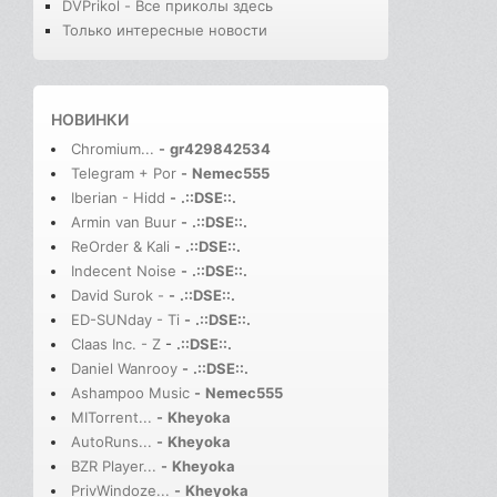
DVPrikol - Все приколы здесь
Только интересные новости
НОВИНКИ
Chromium...
-
gr429842534
Telegram + Por
-
Nemec555
Iberian - Hidd
-
.::DSE::.
Armin van Buur
-
.::DSE::.
ReOrder & Kali
-
.::DSE::.
Indecent Noise
-
.::DSE::.
David Surok -
-
.::DSE::.
ED-SUNday - Ti
-
.::DSE::.
Claas Inc. - Z
-
.::DSE::.
Daniel Wanrooy
-
.::DSE::.
Ashampoo Music
-
Nemec555
MITorrent...
-
Kheyoka
AutoRuns...
-
Kheyoka
BZR Player...
-
Kheyoka
PrivWindoze...
-
Kheyoka