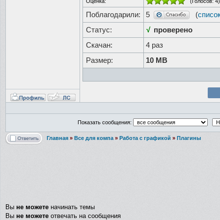
Оценка:
(Голосов:
4
)
Поблагодарили:
5
(
списо
Статус:
√
проверено
Скачан:
4 раз
Размер:
10 MB
Показать сообщения:
Главная
»
Все для компа
»
Работа с графикой
»
Плагины
Вы
не можете
начинать темы
Вы
не можете
отвечать на сообщения