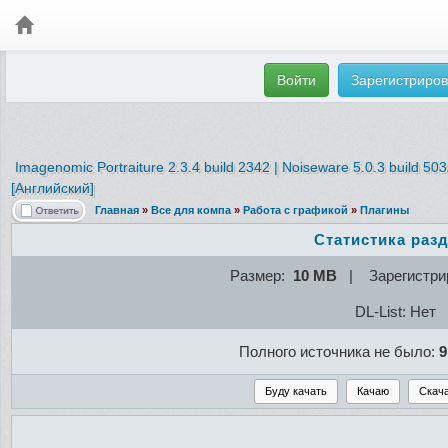
Войти
Зарегистриров
Imagenomic Portraiture 2.3.4 build 2342 | Noiseware 5.0.3 build 50
[Английский]
Главная
»
Все для компа
»
Работа с графикой
»
Плагины
Статистика раз
Размер:
10 MB
| Зарегистри
DL-List: Нет
Полного источника не было:
9