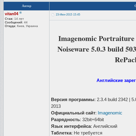
Автор
®
vitan04
23-Июн-2015 15:45
Стаж:
14 лет
Сообщений:
44
Откуда:
Киев, Украина
Imagenomic Portraiture 2
Noiseware 5.0.3 build 503
RePack
Английские заре
Версия программы
: 2.3.4 build 2342 | 5.
2013
Официальный сайт
:
Imagenomic
Разрядность
: 32bit+64bit
Язык интерфейса
: Английский
Таблетка
: Не требуется