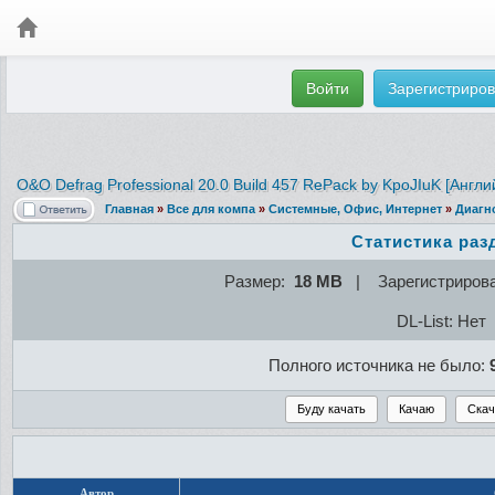
Войти
Зарегистриров
O&O Defrag Professional
20.0 Build 457 RePack by KpoJIuK [Англи
Главная
»
Все для компа
»
Системные, Офис, Интернет
»
Диагн
Статистика раз
Размер:
18 MB
| Зарегистриров
DL-List: Нет
Полного источника не было:
Автор