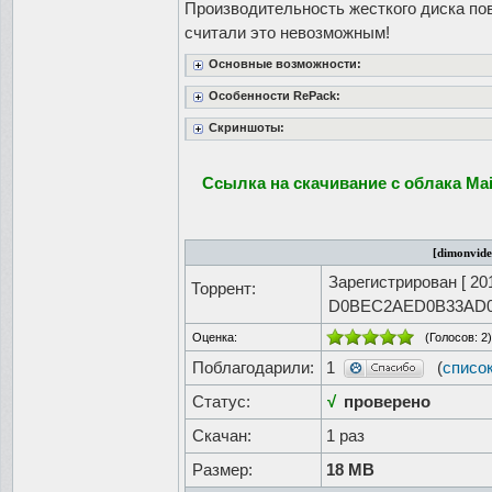
Производительность жесткого диска пов
считали это невозможным!
Основные возможности:
Особенности RePack:
Скриншоты:
Ссылка на скачивание с облака Mai
[dimonvide
Зарегистрирован [
20
Торрент:
D0BEC2AED0B33AD0
Оценка:
(Голосов:
2
)
Поблагодарили:
1
(
списо
Статус:
√
проверено
Скачан:
1 раз
Размер:
18 MB