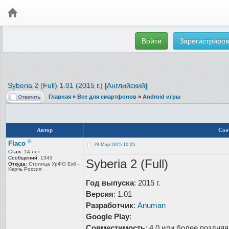
Войти
Зарегистриров
Syberia 2 (Full) 1.01 (2015 г.) [Английский]
Главная
»
Все для смартфонов
»
Android игры
Автор
Соо
®
Flaco
29-Мар-2015 10:05
Стаж:
14 лет
Сообщений:
1343
Syberia 2 (Full)
Откуда:
Столица УрФО Екб -
Керчь Россия
Год выпуска
: 2015 г.
Версия
: 1.01
Разработчик
:
Anuman
Google Play
:
Совместимость
: 4.0 или более поздняя