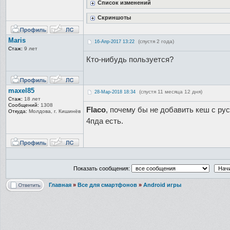
Список изменений
Скриншоты
Maris
(спустя 2 года)
16-Апр-2017 13:22
Стаж:
9 лет
Кто-нибудь пользуется?
maxel85
(спустя 11 месяца 12 дня)
28-Мар-2018 18:34
Стаж:
18 лет
Сообщений:
1308
Flaco
, почему бы не добавить кеш с ру
Откуда:
Молдова, г. Кишинёв
4пда есть.
Показать сообщения:
Главная
»
Все для смартфонов
»
Android игры