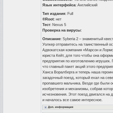
Язык интерфейса
: Английский
Тип издания
: Full
®Root
: нет
Тест
: Nexus 5
Проверка на вирусы
:
Описание
: Syberia 2 – знаменитый квес
Уолкер отправитесь на таинственный о
Адвокатская компания «Марсон и Лормо
юриста Кейт, для того чтобы она офор
предприятия по изготовлению игрушек.
что главный пакет акций этого предпри
Ханса Воралберга и теперь наша героиня
загадочный поезд, который ехал на сев
пропавшего мальчика. Везде где были 
изобретения и механизмы, собрав кото
исчезновения. Этот поезд двигался на 
и началось все самое интересное.
Доп. информация