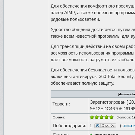
Для обеспечения комфортного прослуши
плеер AIMP, а также полезная программа
рядовые пользователи.
Удобство общения достигается путем а
также всем известной программы для ау
Для трансляции действий на своем раб
возможность использования программы 
дает возможность загружать из глобаль
Для обеспечения безопасности пользов
включены антивирусы 360 Total Security
обеспечивают полную защиту.
[dimonvideo
Зарегистрирован [
20
Торрент:
9E13EDC4670FD619
Оценка:
(Голосов:
1
)
Поблагодарили:
1
(
списо
Статус:
√
проверено