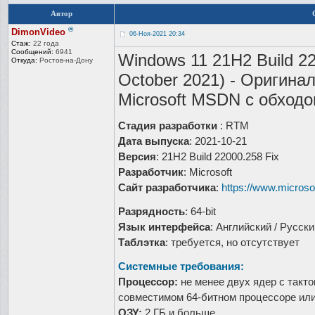
Автор
®
DimonVideo
06-Ноя-2021 20:34
Стаж:
22 года
Сообщений:
6941
Windows 11 21H2 Build 2
Откуда:
Ростов-на-До
ну
October 2021) - Оригина
Microsoft MSDN с обходо
Стадия разработки
: RTM
Дата выпуска
: 2021-10-21
Версия
: 21H2 Build 22000.258 Fix
Разработчик
: Microsoft
Сайт разработчика
:
https://www.micros
Разрядность
: 64-bit
Язык интерфейса
: Английский / Русски
Таблэтка
: требуется, но отсутствует
Системные требования:
Процессор:
не менее двух ядер с тактов
совместимом 64-битном процессоре или
ОЗУ:
2 ГБ и больше.