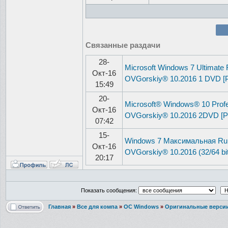
Связанные раздачи
28-
Microsoft Windows 7 Ultimate
Окт-16
OVGorskiy® 10.2016 1 DVD [
15:49
20-
Microsoft® Windows® 10 Profe
Окт-16
OVGorskiy® 10.2016 2DVD [Р
07:42
15-
Windows 7 Максимальная Ru 
Окт-16
OVGorskiy® 10.2016 (32/64 bi
20:17
Показать сообщения:
Главная
»
Все для компа
»
ОС Windows
»
Оригинальные верси