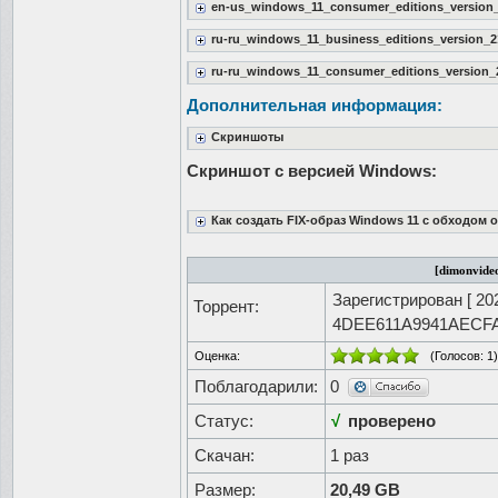
en-us_windows_11_consumer_editions_version
ru-ru_windows_11_business_editions_version_
ru-ru_windows_11_consumer_editions_version_
Дополнительная информация:
Скриншоты
Скриншот с версией Windows:
Как создать FIX-образ Windows 11 с обходом о
[dimonvideo
Зарегистрирован [
20
Торрент:
4DEE611A9941AECF
Оценка:
(Голосов:
1
)
Поблагодарили:
0
Статус:
√
проверено
Скачан:
1 раз
Размер:
20,49 GB