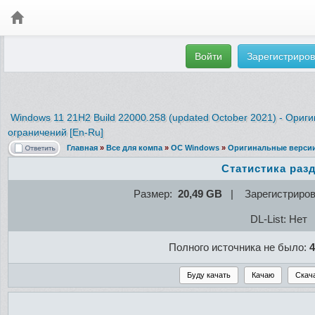
Войти
Зарегистриров
Windows 11 21H2 Build 22000.258 (updated October 2021) - Ориг
ограничений [En-Ru]
Главная
»
Все для компа
»
ОС Windows
»
Оригинальные верси
Статистика раз
Размер:
20,49 GB
| Зарегистриро
DL-List: Нет
Полного источника не было:
4