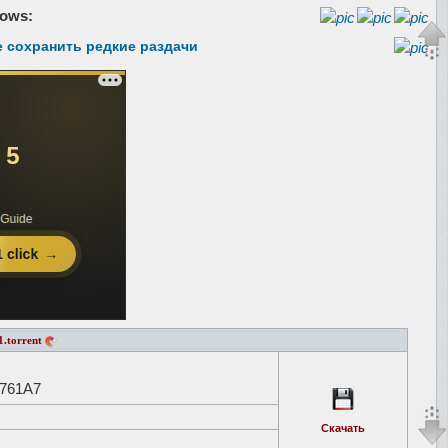
ows:
е сохранить редкие раздачи
1.torrent
761A7
Скачать