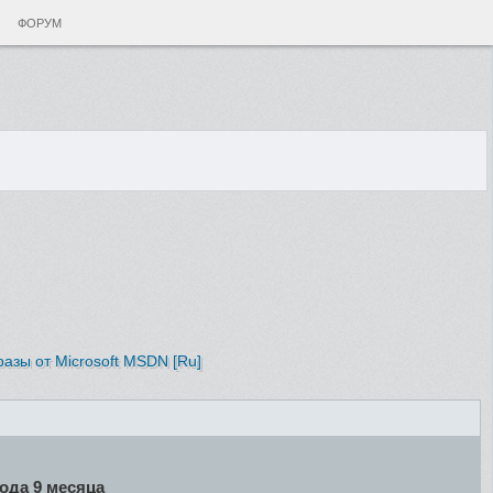
ФОРУМ
азы от Microsoft MSDN [Ru]
года 9 месяца