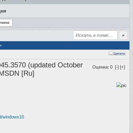
дня
е
045.3570 (updated October
Оценка: 0
[-]
[+]
 MSDN [Ru]
ad/windows10