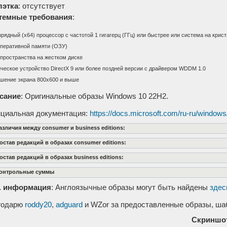
лэтка
: отсутствует
темные требования
:
зрядный (x64) процессор с частотой 1 гигагерц (ГГц) или быстрее или система на крис
оперативной памяти (ОЗУ)
 пространства на жестком диске
ческое устройство DirectX 9 или более поздней версии с драйвером WDDM 1.0
шение экрана 800x600 и выше
сание
: Оригинальные образы Windows 10 22H2.
циальная документация:
https://docs.microsoft.com/ru-ru/windows/
азличия между consumer и business editions:
остав редакций в образах consumer editions:
остав редакций в образах business editions:
онтрольные суммы
. информация
: Англоязычные образы могут быть найдены
здес
годарю
roddy20
,
adguard
и WZor за предоставленные образы, шаб
Скриншо