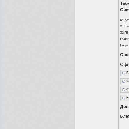
Таб
Сис
64-ра
2 ГБ 
32 ГБ
Графи
Разре
Опи
Офи
Р
С
С
К
Доп
Бла