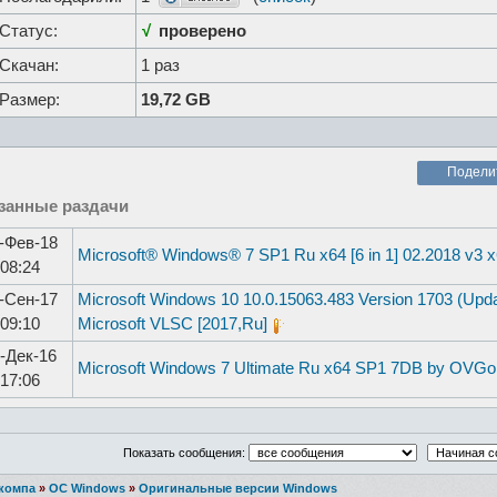
Статус:
√
проверено
Скачан:
1 раз
Размер:
19,72 GB
Подели
занные раздачи
-Фев-18
Microsoft® Windows® 7 SP1 Ru x64 [6 in 1] 02.2018 v3 x6
08:24
-Сен-17
Microsoft Windows 10 10.0.15063.483 Version 1703 (Upd
09:10
Microsoft VLSC [2017,Ru]
-Дек-16
Microsoft Windows 7 Ultimate Ru x64 SP1 7DB by OVGor
17:06
Показать сообщения:
 компа
»
ОС Windows
»
Оригинальные версии Windows