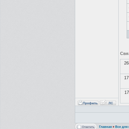
Свя
26
17
17
Главная
»
Все для