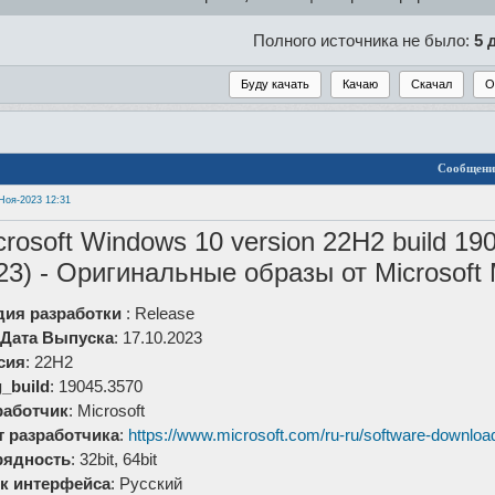
Полного источника не было:
5 
Сообщени
Ноя-2023 12:31
crosoft Windows 10 version 22H2 build 19
23) - Оригинальные образы от Microsoft
дия разработки
: Release
/Дата Выпуска
: 17.10.2023
сия
: 22H2
_build
: 19045.3570
работчик
: Microsoft
т разработчика
:
https://www.microsoft.com/ru-ru/software-downlo
рядность
: 32bit, 64bit
к интерфейса
: Русский