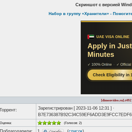
Скриншот с версией Wind
Набор в группу «Хранители» - Помогит
[dimonvideo.ru].t492
Зарегистрирован [
2023-11-06 12:31
] ·
Торрент:
B7E736387B92C34C59EF6ADD3E9FCC7EDF6
Оценка:
(Голосов:
2
)
Поблагодарили:
1
(
список
)