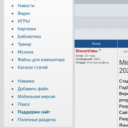
Новости
Видео
ИГРЫ
Картинки
Библиотека
Трекер
Автор
®
DimonVideo
Музыка
06-
Стаж:
22 года
Файлы для компьютера
Сообщений:
6941
Mi
Откуда:
Ростов-на-До
ну
Каталог статей
20
Новинки
Ста
Год
Добавить файл
Вер
Мобильная версия
prog
Поиск
Раз
Поддержи сайт
Сай
Раз
Полезные разделы
Язы