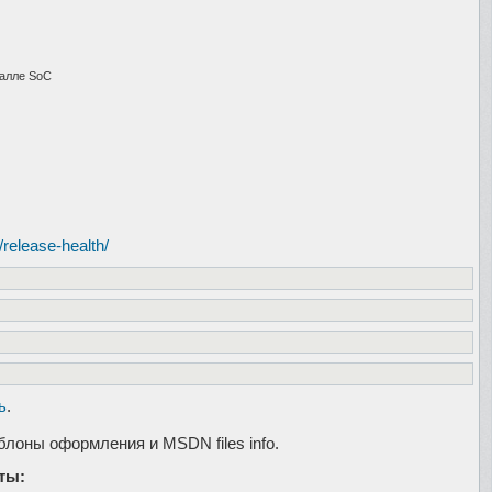
талле SoC
release-health/
ь
.
лоны оформления и MSDN files info.
ты: