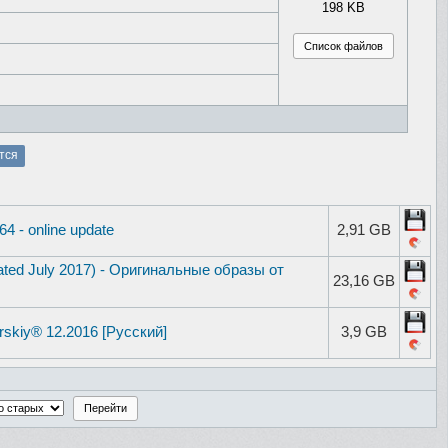
198 KB
тся
4 - online update
2,91 GB
ated July 2017) - Оригинальные образы от
23,16 GB
skiy® 12.2016 [Русский]
3,9 GB