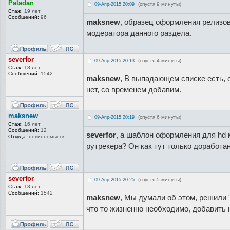
Paladan
(спустя 9 минуты)
09-Апр-2015 20:09
Стаж:
19 лет
Сообщений:
96
maksnew
, образец оформления релизов
модератора данного раздела.
severfor
(спустя 4 минуты)
09-Апр-2015 20:13
Стаж:
18 лет
Сообщений:
1542
maksnew
, В выпадающем списке есть, 
нет, со временем добавим.
maksnew
(спустя 6 минуты)
09-Апр-2015 20:19
Стаж:
16 лет
Сообщений:
12
severfor
, а шаблон оформления для hd 
Откуда:
невинномысск
рутрекера? Он как тут только доработан
severfor
(спустя 5 минуты)
09-Апр-2015 20:25
Стаж:
18 лет
Сообщений:
1542
maksnew
, Мы думали об этом, решили 
что то жизненно необходимо, добавить н