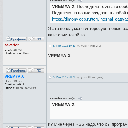
severfor
писал(а):
VREMYA-X
, Последние темы это сооб
Подписка на новые раздачи: в любой 
https://dimonvideo.ru/torr/internal_data/
Я это понял, меня интересуют новые раз
категории какой то.
severfor
(спустя 4 минуты)
27-Июл-2015 19:43
Стаж:
18 лет
Сообщений:
1542
VREMYA-X
,
VREMYA-X
(спустя 40 минуты)
27-Июл-2015 20:23
Стаж:
19 лет
Сообщений:
3
Откуда:
Новошахтинск
severfor
писал(а):
VREMYA-X
,
и? Мне через RSS надо, что бы програ