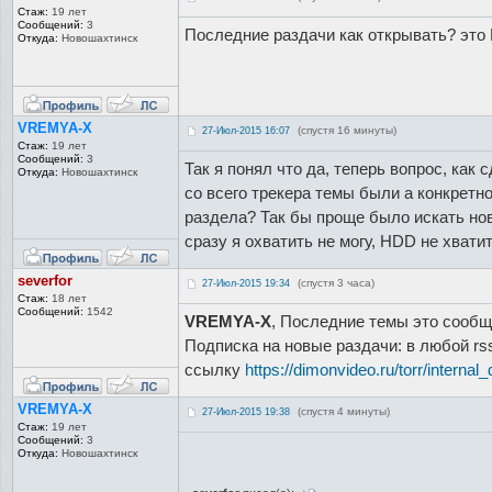
Стаж:
19 лет
Сообщений:
3
Последние раздачи как открывать? это
Откуда:
Новошахтинск
VREMYA-X
(спустя 16 минуты)
27-Июл-2015 16:07
Стаж:
19 лет
Сообщений:
3
Так я понял что да, теперь вопрос, как 
Откуда:
Новошахтинск
со всего трекера темы были а конкретн
раздела? Так бы проще было искать но
сразу я охватить не могу, HDD не хвати
severfor
(спустя 3 часа)
27-Июл-2015 19:34
Стаж:
18 лет
Сообщений:
1542
VREMYA-X
, Последние темы это сообще
Подписка на новые раздачи: в любой rs
ссылку
https://dimonvideo.ru/torr/internal
VREMYA-X
(спустя 4 минуты)
27-Июл-2015 19:38
Стаж:
19 лет
Сообщений:
3
Откуда:
Новошахтинск