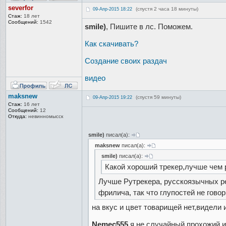
severfor
(спустя 2 часа 18 минуты)
09-Апр-2015 18:22
Стаж:
18 лет
Сообщений:
1542
smile)
, Пишите в лс. Поможем.
Как скачивать?
Создание своих раздач
видео
maksnew
(спустя 59 минуты)
09-Апр-2015 19:22
Стаж:
16 лет
Сообщений:
12
Откуда:
невинномысск
smile)
писал(а):
maksnew
писал(а):
smile)
писал(а):
Какой хороший трекер,лучше чем р
Лучше Рутрекера, русскоязычных ре
фрилича, так что глупостей не говор
на вкус и цвет товарищей нет,видели 
Nemec555
,я не случайный прохожий и