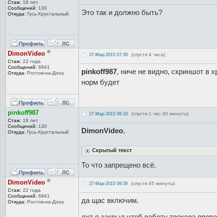
Стаж:
16 лет
Сообщений:
130
Это так и должно быть?
Откуда:
Гусь-Хрустал
ьный
®
DimonVideo
(спустя 4 часа)
27-Мар-2015 07:30
Стаж:
22 года
Сообщений:
6941
pinkoff987
, ниче не видно, скриншот в 
Откуда:
Ростов-на-До
ну
норм будет
pinkoff987
(спустя 1 час 40 минуты)
27-Мар-2015 09:10
Стаж:
16 лет
Сообщений:
130
DimonVideo
,
Откуда:
Гусь-Хрустал
ьный
Скрытый текст
То что запрещено всё.
®
DimonVideo
(спустя 45 минуты)
27-Мар-2015 09:56
Стаж:
22 года
Сообщений:
6941
да щас включим.
Откуда:
Ростов-на-До
ну
дхт я закрыл чтоб работу трекера пров