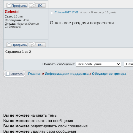
Gefestel
(спустя 8 месяца 13 дня)
01-Июн-2017 17:01
Стаж:
19 лет
Сообщений:
414
Опять все раздачи покраснели.
Откуда:
Иркутск (Усолье-
Сиби
рское)
Страница
1
из
2
Показать сообщения:
Главная
»
Информация и поддержка
»
Обсуждение трекера
Вы
не можете
начинать темы
Вы
не можете
отвечать на сообщения
Вы
не можете
редактировать свои сообщения
Вы
не можете
удалять свои сообщения