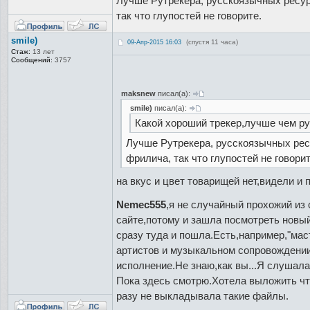
Лучше Рутрекера, русскоязычных ресур
так что глупостей не говорите.
smile)
(спустя 11 часа)
09-Апр-2015 16:03
Стаж:
13 лет
Сообщений:
3757
maksnew
писал(а):
smile)
писал(а):
Какой хороший трекер,лучше чем рут
Лучше Рутрекера, русскоязычных рес
фрилича, так что глупостей не говорит
на вкус и цвет товарищей нет,видели и 
Nemec555
,я не случайный прохожий из 
сайте,потому и зашла посмотреть новый
сразу туда и пошла.Есть,например,"мас
артистов и музыкальном сопровождении
исполнение.Не знаю,как вы...Я слушала
Пока здесь смотрю.Хотела выложить чт
разу не выкладывала такие файлы.