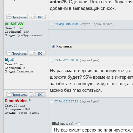
anton75
, Сделали. Пока нет выбора кач
добавим в выпадающий список.
pinkoff987
(спустя 1 день 20 часа)
29-Мар-2015 19:36
Стаж:
16 лет
Сообщений:
130
Откуда:
Гусь-Хрустал
ьный
Картинка
filja2
(спустя 4 дня)
03-Апр-2015 00:50
Стаж:
20 лет
Сообщений:
5
Ну раз смарт версия не планируется,то
Откуда:
Ставрополь
шрифта будет? 95% времени в интернет
заработает в полную силу,то нет нет, а
можно без глаз остаться.
®
DimonVideo
(спустя 4 дня)
07-Апр-2015 17:33
Стаж:
22 года
Сообщений:
6941
Откуда:
Ростов-на-До
ну
filja2
писал(а):
Ну раз смарт версия не планируется,