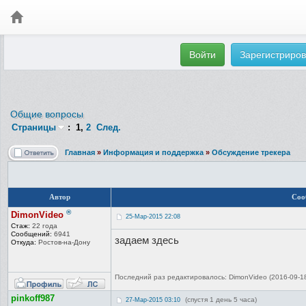
Войти
Зарегистриров
Общие вопросы
Страницы
:
1
,
2
След.
Главная
»
Информация и поддержка
»
Обсуждение трекера
Автор
Соо
®
DimonVideo
25-Мар-2015 22:08
Стаж:
22 года
Сообщений:
6941
задаем здесь
Откуда:
Ростов-на-До
ну
Последний раз редактировалось: DimonVideo (2016-09-18 
pinkoff987
(спустя 1 день 5 часа)
27-Мар-2015 03:10