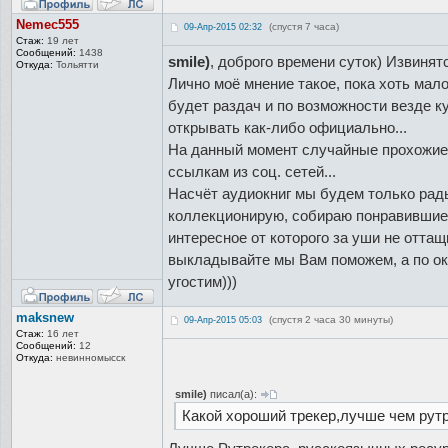
Nemec555
(спустя 7 часа)
09-Апр-2015 02:32
Стаж:
19 лет
Сообщений:
1438
smile)
, доброго времени суток) Извинятс
Откуда:
Тольятти
Лично моё мнение такое, пока хоть мал
будет раздач и по возможности везде ку
открывать как-либо официально...
На данный момент случайные прохожие 
ссылкам из соц. сетей...
Насчёт аудиокниг мы будем только рады,
коллекционирую, собираю понравившиеся
интересное от которого за уши не отта
выкладывайте мы Вам поможем, а по о
угостим)))
maksnew
(спустя 2 часа 30 минуты)
09-Апр-2015 05:03
Стаж:
16 лет
Сообщений:
12
Откуда:
невинномысск
smile)
писал(а):
Какой хороший трекер,лучше чем рутре