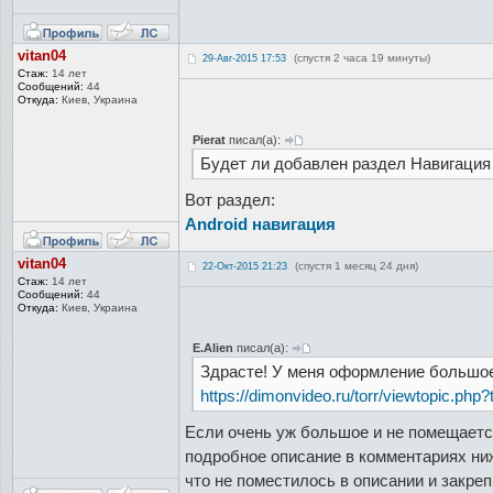
vitan04
(спустя 2 часа 19 минуты)
29-Авг-2015 17:53
Стаж:
14 лет
Сообщений:
44
Откуда:
Киев, Украина
Pierat
писал(а):
Будет ли добавлен раздел Навигация 
Вот раздел:
Android навигация
vitan04
(спустя 1 месяц 24 дня)
22-Окт-2015 21:23
Стаж:
14 лет
Сообщений:
44
Откуда:
Киев, Украина
E.Alien
писал(а):
Здрасте! У меня оформление большое 
https://dimonvideo.ru/torr/viewtopic.php
Если очень уж большое и не помещается
подробное описание в комментариях ниж
что не поместилось в описании и закреп