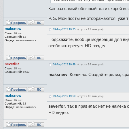
Как раз самый обычный, да и скорей вс
P. S. Мои посты не отображаются, уже т
maksnew
(спустя 12 минуты)
09-Апр-2015 19:35
Стаж:
16 лет
Сообщений:
12
Подскажите, вообще модерация для вид
Откуда:
невинномысск
особо интересует HD раздел.
severfor
(спустя 14 минуты)
09-Апр-2015 19:49
Стаж:
18 лет
Сообщений:
1542
maksnew
, Конечно. Создайте релиз, ср
maksnew
(спустя 10 минуты)
09-Апр-2015 19:59
Стаж:
16 лет
Сообщений:
12
severfor
, так в правилах нет не намека
Откуда:
невинномысск
HD видео.