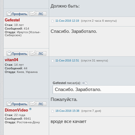
Должно быть:
Gefestel
(спустя 2 часа 6 минуты)
11-Сен-2016 12:19
Стаж:
19 лет
Сообщений:
414
Спасибо. Заработало.
Откуда:
Иркутск (Усолье-
Сиби
рское)
vitan04
(спустя 31 минута)
11-Сен-2016 12:51
Стаж:
14 лет
Сообщений:
44
Откуда:
Киев, Украина
Gefestel
писал(а):
Спасибо. Заработало.
Пожалуйста.
®
DimonVideo
(спустя 7 дня)
18-Сен-2016 15:38
Стаж:
22 года
Сообщений:
6941
вроде все качает
Откуда:
Ростов-на-До
ну