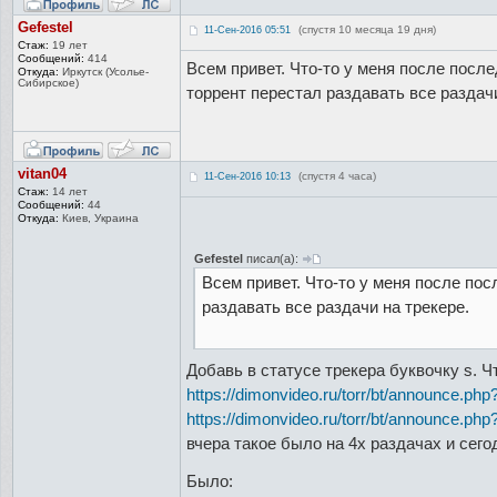
Gefestel
(спустя 10 месяца 19 дня)
11-Сен-2016 05:51
Стаж:
19 лет
Сообщений:
414
Всем привет. Что-то у меня после после
Откуда:
Иркутск (Усолье-
Сиби
рское)
торрент перестал раздавать все раздачи
vitan04
(спустя 4 часа)
11-Сен-2016 10:13
Стаж:
14 лет
Сообщений:
44
Откуда:
Киев, Украина
Gefestel
писал(а):
Всем привет. Что-то у меня после пос
раздавать все раздачи на трекере.
Добавь в статусе трекера буквочку s. 
https://dimonvideo.ru/torr/bt/announce.php?...
https://dimonvideo.ru/torr/bt/announce.php?...
вчера такое было на 4х раздачах и сег
Было: