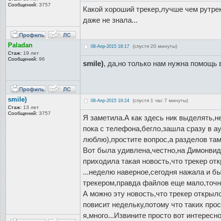
Сообщений:
3757
Какой хороший трекер,лучше чем рутрек
даже не знала...
Paladan
(спустя 20 минуты)
08-Апр-2015 18:17
Стаж:
19 лет
Сообщений:
96
smile)
, да,но только нам нужна помощь в
smile)
(спустя 1 час 7 минуты)
08-Апр-2015 19:24
Стаж:
13 лет
Сообщений:
3757
Я заметила.А как здесь ник выделять,
пока с телефона,бегло,зашла сразу в ау
люблю),простите вопрос,а разделов там
Вот была удивлена,честно,на Димонвиде
приходила такая новость,что трекер от
...неделю наверное,сегодня нажала и 
трекером,правда файлов еще мало,точн
А можно эту новость,что трекер открылс
повисит недельку,потому что таких про
я,много...Извините просто вот интерес