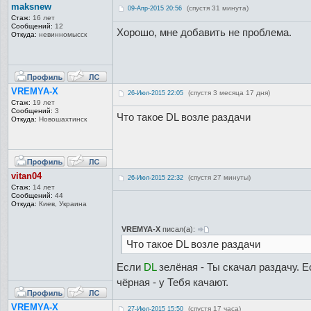
maksnew
(спустя 31 минута)
09-Апр-2015 20:56
Стаж:
16 лет
Сообщений:
12
Хорошо, мне добавить не проблема.
Откуда:
невинномысск
VREMYA-X
(спустя 3 месяца 17 дня)
26-Июл-2015 22:05
Стаж:
19 лет
Сообщений:
3
Что такое DL возле раздачи
Откуда:
Новошахтинск
vitan04
(спустя 27 минуты)
26-Июл-2015 22:32
Стаж:
14 лет
Сообщений:
44
Откуда:
Киев, Украина
VREMYA-X
писал(а):
Что такое DL возле раздачи
Если
DL
зелёная - Ты скачал раздачу. 
чёрная - у Тебя качают.
VREMYA-X
(спустя 17 часа)
27-Июл-2015 15:50