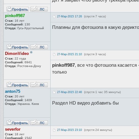
pinkoff987
(спустя 7 часа)
27-Мар-2015 17:26
Стаж:
16 лет
Сообщений:
130
Плагины для фотошопа в какую дерикт
Откуда:
Гусь-Хрустал
ьный
®
DimonVideo
(спустя 3 часа)
27-Мар-2015 21:10
Стаж:
22 года
Сообщений:
6941
pinkoff987
, все что фотошопа касается 
Откуда:
Ростов-на-До
ну
только
anton75
(спустя 1 час 35 минуты)
27-Мар-2015 22:46
Стаж:
20 лет
Сообщений:
1409
Раздел HD видео добавить бы
Откуда:
Украина. Киев
severfor
(спустя 24 минуты)
27-Мар-2015 23:10
Стаж:
18 лет
Сообщений:
1542