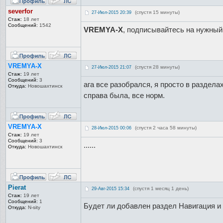
severfor
(спустя 15 минуты)
27-Июл-2015 20:39
Стаж:
18 лет
Сообщений:
1542
VREMYA-X
, подписывайтесь на нужный
VREMYA-X
(спустя 28 минуты)
27-Июл-2015 21:07
Стаж:
19 лет
Сообщений:
3
ага все разобрался, я просто в разделах
Откуда:
Новошахтинск
справа была, все норм.
VREMYA-X
(спустя 2 часа 58 минуты)
28-Июл-2015 00:06
Стаж:
19 лет
Сообщений:
3
......
Откуда:
Новошахтинск
Pierat
(спустя 1 месяц 1 день)
29-Авг-2015 15:34
Стаж:
19 лет
Сообщений:
1
Будет ли добавлен раздел Навигация и
Откуда:
N-sity