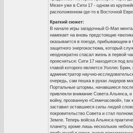
Мезе» уже в Сити 17 - одном из крупне
расположенном где-то в Восточной Евро
Краткий сюжет:
В начале игры загадочный G-Man мента
намекает на вновь предстоящие «велики
оказывается в поезде, прибывающем в С
защитного энергокостюма, который слу
неоднократно спасал жизнь в первой час
проясняться: Сити 17 находится под вл
главой которого является Уоллес Брин,
администратор научно-исследовательск
очередь, сам пешка в руках лидеров мо
Портальные штормы, начавшиеся после
привлекли внимание Совета Альянса, и 
войну, прозванную «Семичасовой», так 
заставил оставшиеся силы людей сложи
покровительство Совета и стал полном
Земле. Теперь войска Альянса практич
планету, кроме лишь нескольких неболь
прибывший в город, видит повсеместную