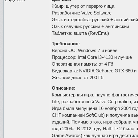
Откуда:
СССР
Жанр: шутер от перврго лица
Разработчик: Valve Software
Язык интерфейса: русский + английский
Язык озвучки: русский + английский
Таблетка: вшита (RevEmu)
Требования:
Версия ОС: Windows 7 и новее
Процессор: Intel Core i3-4130 и лучше
Оперативная память: от 4 Гб
Видеокарта: NVIDIA GeForce GTX 660 и
Жесткий диск: от 200 Гб
Описание:
Компьютерная игра, научно-фантастическ
Life, разработанный Valve Corporation, и
Игра была выпущена 16 ноября 2004 год
СНГ компанией SoftClub) и получила в
изданий. Помимо этого, игра собрала м
года 2004». В 2012 году Half-life 2 была
Game Awards) как лучшая игра десятиле