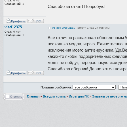
Стаж:
0 лет
Сообщений:
1
Спасибо за ответ! Попробую!
vlad12375
(спустя 1 час 24 минуты)
03-Июн-2026 21:51
Стаж:
0 лет
Сообщений:
1
Все отлично распаковал обновленным 
несколько модов, играю. Единственно, н
исключения моего антивирусника (Др.Ве
каких-то якобы подозрительных файлов.
моды не пойдут, перераспакую исходник
Спасибо за сборник! Давно хотел поиг
Показать сообщения:
Главная
»
Все для компа
»
Игры для ПК
»
Экшены от первого ли