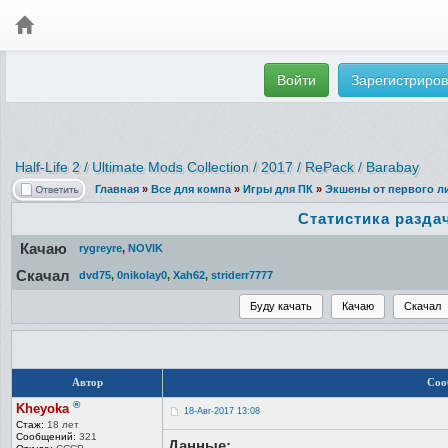
Войти
Зарегистриров
Half-Life 2 / Ultimate Mods Collection / 2017 / RePack / Barabay
Главная
»
Все для компа
»
Игры для ПК
»
Экшены от первого ли
Статистика разда
Качаю
rygreyre
,
NOVIK
Скачал
dvd75
,
0nikolay0
,
Xah62
,
striderr7777
Автор
Соо
®
Kheyoka
18-Авг-2017 13:08
Стаж:
18 лет
Сообщений:
321
Данные: