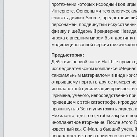
протяжении которых исходный код игры
Интернете. Основными технологически
считать движок Source, предоставивш
персонажей, продвинутый искусственны
физику и шейдерный рендеринг. Невида
игрока с внешним миром был достигнут
модифицированной версии физического 
Предыстория:
Действие первой части Half-Life проис
исследовательском комплексе «Чёрная
«аномальным материалом» в виде крист
открывшему портал в другое измерение
инопланетной цивилизации произвести 
Фримена, учёного, непосредственно пр
приведшем к этой катастрофе, игрок до
проникнуть в Зен и уничтожить лидера 
Нихиланта, для того, чтобы закрыть по
инопланетное вторжение. После этого Г
известный как G-Man, а бывший учёный б
продолжает историю примерно через дв