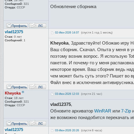
Стаж:
18 лет
Сообщений:
321
Обновление сборника
Откуда:
СССР
vlad12375
(спустя 1 год 1 месяц)
02-Июн-2026 14:07
Стаж:
0 лет
Сообщений:
1
Kheyoka
, Здравствуйте! Обожаю игру Hal
Ваш сборник. Скачал. Опыта у меня в у
поэтому возник вопрос. Я использую Tot
пакетов. И почему-то у меня распаковк
некоторое время. Ваш сборник ведь над
чем может быть суть этого? Пишет во в
Файл внес в исключения антивирусника.
®
Kheyoka
(спустя 21 час)
03-Июн-2026 12:03
Стаж:
18 лет
Сообщений:
321
vlad12375
,
Откуда:
СССР
Обновите архиватор
WinRAR
или
7-Zip
и
же возможно понадобится перекачать иг
vlad12375
(спустя 8 часа)
03-Июн-2026 20:26