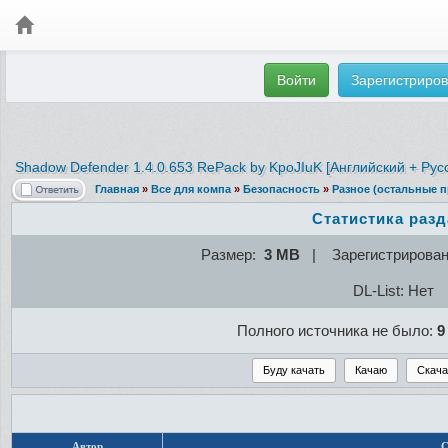
Войти
Зарегистриров
Shadow Defender 1.4.0.653 RePack by KpoJIuK [Английский + Рус
Главная
»
Все для компа
»
Безопасность
»
Разное (остальные 
Статистика раз
Размер:
3 MB
| Зарегистрирова
DL-List: Нет
Полного источника не было:
9
Автор
С