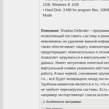
1GB, Windows 8: 1GB
• Hard Disk: 3 MB for program files, 10MB
Mode
Описание
: Shadow Defender – програм
позволяющей поставить систему в режи
невозможны ни удаление важной информ
также обеспечивает защиту компьютер
предотвращает нежелательные и злона
позволяет загружаться в виртуальном 
данных. Имеет интуитивно понятный ин
виртуальный снимок указанного жёстког
работу. Атаки червей, скачивание spy
т.п... всё будет возвращено назад посл
Удобным моментом является и то, что п
не требует перезагрузки системы. Есть
например экспорт/импорт списка исклю
Особенности программы:
Что нового: