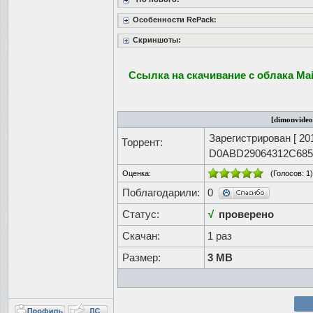
Особенности RePack:
Скриншоты:
Ссылка на скачивание с облака Mai
[dimonvideo
Зарегистрирован [
20
Торрент:
D0ABD29064312C685
Оценка:
(Голосов:
1
)
Поблагодарили:
0
Статус:
√
проверено
Скачан:
1 раз
Размер:
3 MB