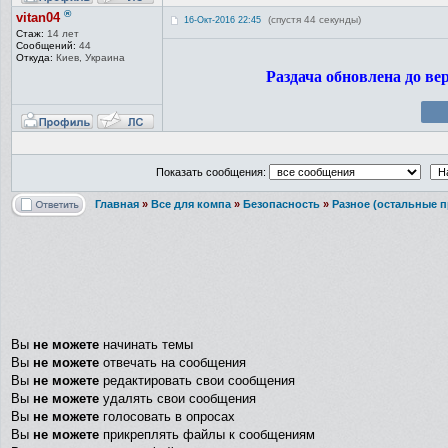
®
vitan04
(спустя 44 секунды)
16-Окт-2016 22:45
Стаж:
14 лет
Сообщений:
44
Откуда:
Киев, Украина
Раздача обновлена до верс
Показать сообщения:
Главная
»
Все для компа
»
Безопасность
»
Разное (остальные 
Вы
не можете
начинать темы
Вы
не можете
отвечать на сообщения
Вы
не можете
редактировать свои сообщения
Вы
не можете
удалять свои сообщения
Вы
не можете
голосовать в опросах
Вы
не можете
прикреплять файлы к сообщениям