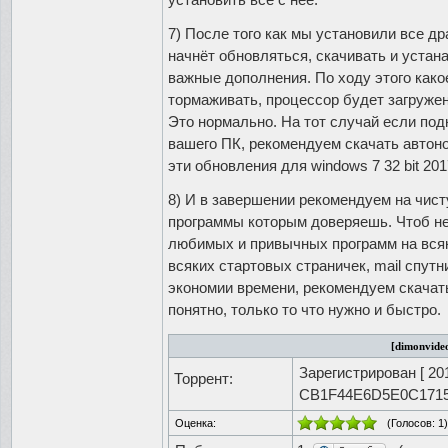
7) После того как мы установили все д
начнёт обновляться, скачивать и устан
важные дополнения. По ходу этого како
тормаживать, процессор будет загружен
Это нормально. На тот случай если под
вашего ПК, рекомендуем скачать автон
эти обновления для windows 7 32 bit 201
8) И в завершении рекомендуем на чист
программы которым доверяешь. Чтоб не
любимых и привычных программ на всяк
всяких стартовых страничек, mail спутн
экономии времени, рекомендуем скачать
понятно, только то что нужно и быстро.
[dimonvideo
Зарегистрирован [
20
Торрент:
CB1F44E6D5E0C171
Оценка:
(Голосов:
1
)