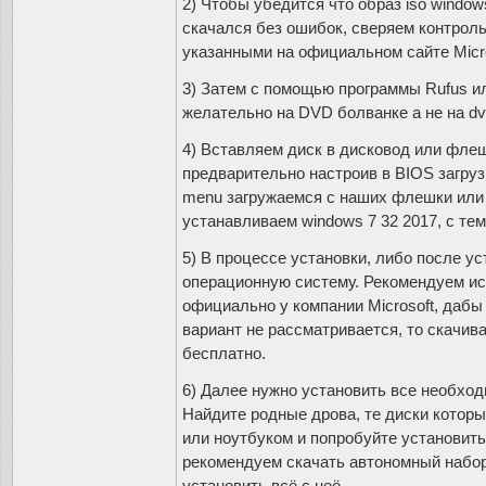
2) Чтобы убедится что образ iso window
скачался без ошибок, сверяем контро
указанными на официальном сайте Micro
3) Затем с помощью программы Rufus ил
желательно на DVD болванке а не на dv
4) Вставляем диск в дисковод или флеш
предварительно настроив в BIOS загру
menu загружаемся с наших флешки или 
устанавливаем windows 7 32 2017, с т
5) В процессе установки, либо после у
операционную систему. Рекомендуем ис
официально у компании Microsoft, дабы
вариант не рассматривается, то скачива
бесплатно.
6) Далее нужно установить все необхо
Найдите родные дрова, те диски котор
или ноутбуком и попробуйте установить 
рекомендуем скачать автономный набор
установить всё с неё.