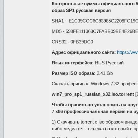
Контрольные суммы официального Win
образ SP1 русская версия
SHA1 – E1C39CCC6C83985C2208FC19C
MD5 - 599FE111363C7FABB09BE4E26B
CRS32 - 0FB39DC0
Адрес официального сайта:
https://w
Язык интерфейса:
RUS Русский
Размер ISO образа:
2.41 Gb
Скачать оригинал Windows 7 32 профес
win7_pro_sp1_russian_x32.iso.torrent
[
Чтобы правильно установить на ноу
7 x86 профессиональная версия на р
1) Скачивать torrent с iso образом вин
либо медиа гет - ссылка на который с пр