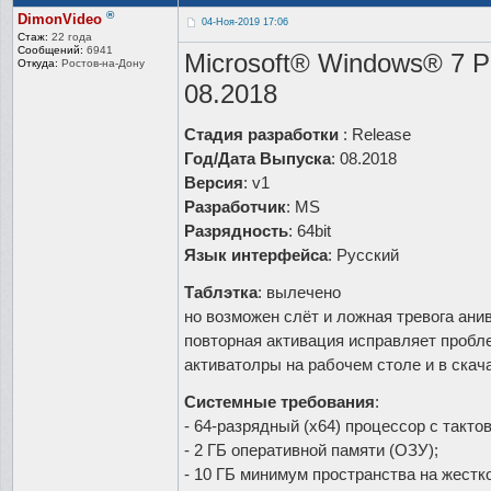
®
DimonVideo
04-Ноя-2019 17:06
Стаж:
22 года
Сообщений:
6941
Microsoft® Windows® 7 P
Откуда:
Ростов-на-До
ну
08.2018
Стадия разработки
: Release
Год/Дата Выпуска
: 08.2018
Версия
: v1
Разработчик
: MS
Разрядность
: 64bit
Язык интерфейса
: Русский
Таблэтка
: вылечено
но возможен слёт и ложная тревога ани
повторная активация исправляет пробл
активатолры на рабочем столе и в ска
Системные требования
:
- 64-разрядный (x64) процессор с тактов
- 2 ГБ оперативной памяти (ОЗУ);
- 10 ГБ минимум пространства на жестк