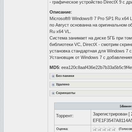
- графическое устройство DirectX 9 с 
Описание
:
Microsoft® Windows® 7 Pro SP1 Ru x64 L
по Август основанна на оригинальном о
Ru x64 VL.
Система занимает на диске 5ГБ при том
библиотеки VC, DirectX - смотрим скри
установка стандартная для Windows 7 
Установщик от Windows 7 с добавлени
MD5
: eea120c8aaf436e22b7b33a5b5c9f4
Без паники
Удалено
Скриншоты
[dimonvi
Зарегистрирован [
Торрент:
EFE1F3547A8114
Оценка:
(Голосо