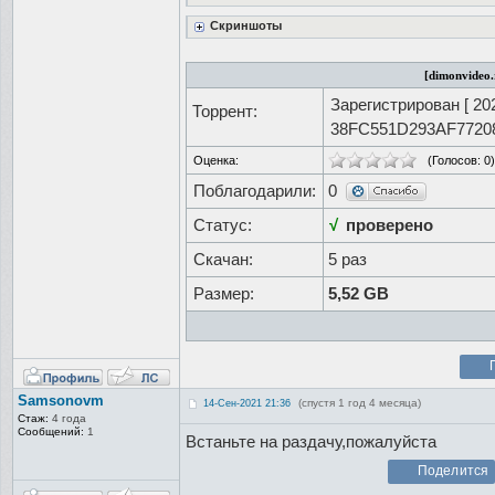
Скриншоты
[dimonvideo.
Зарегистрирован [
20
Торрент:
38FC551D293AF7720
Оценка:
(Голосов:
0
)
Поблагодарили:
0
Статус:
√
проверено
Скачан:
5 раз
Размер:
5,52 GB
Samsonovm
(спустя 1 год 4 месяца)
14-Сен-2021 21:36
Стаж:
4 года
Сообщений:
1
Встаньте на раздачу,пожалуйста
Поделится