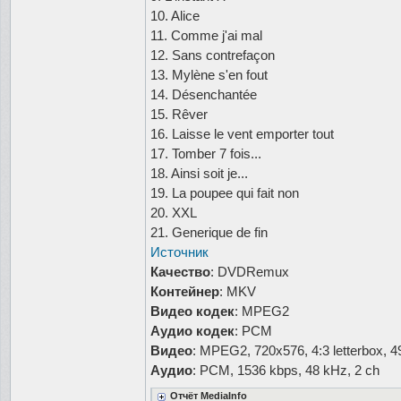
10. Alice
11. Comme j'ai mal
12. Sans contrefaçon
13. Mylène s'en fout
14. Désenchantée
15. Rêver
16. Laisse le vent emporter tout
17. Tomber 7 fois...
18. Ainsi soit je...
19. La poupee qui fait non
20. XXL
21. Generique de fin
Источник
Качество
: DVDRemux
Контейнер
: MKV
Видео кодек
: MPEG2
Аудио кодек
: PCM
Видео
: MPEG2, 720x576, 4:3 letterbox, 49
Аудио
: PCM, 1536 kbps, 48 kHz, 2 ch
Отчёт MediaInfo