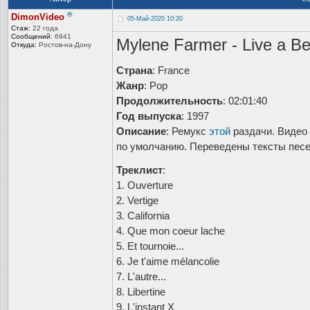
®
DimonVideo
05-Май-2020 10:20
Стаж:
22 года
Сообщений:
6941
Mylene Farmer - Live a Be
Откуда:
Ростов-на-До
ну
Страна
: France
Жанр
: Pop
Продолжительность
: 02:01:40
Год выпуска
: 1997
Описание
: Ремукс
этой
раздачи. Видео 
по умолчанию. Переведены тексты песен
Треклист
:
1. Ouverture
2. Vertige
3. California
4. Que mon coeur lache
5. Et tournoie...
6. Je t'aime mélancolie
7. L'autre...
8. Libertine
9. L'instant X