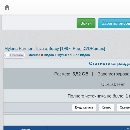
Войти
Зарегистриров
Mylene Farmer - Live a Bercy [1997, Pop, DVDRemux]
Главная
»
Видео
»
Музыкальное видео
Статистика разд
Размер:
5,52 GB
| Зарегистрирова
DL-List: Нет
Полного источника не было:
1 
Автор
С