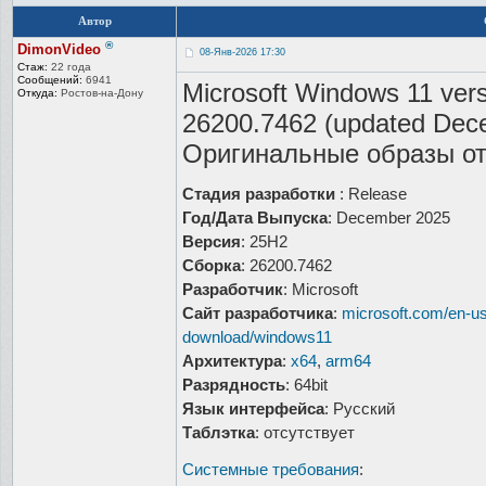
Автор
®
DimonVideo
08-Янв-2026 17:30
Стаж:
22 года
Сообщений:
6941
Microsoft Windows 11 vers
Откуда:
Ростов-на-До
ну
26200.7462 (updated Dec
Оригинальные образы от
Стадия разработки
: Release
Год/Дата Выпуска
: December 2025
Версия
: 25H2
Сборка
: 26200.7462
Разработчик
: Microsoft
Сайт разработчика
:
microsoft.com/en-us
download/windows11
Архитектура
:
x64
,
arm64
Разрядность
: 64bit
Язык интерфейса
: Русский
Таблэтка
: отсутствует
Системные требования
: