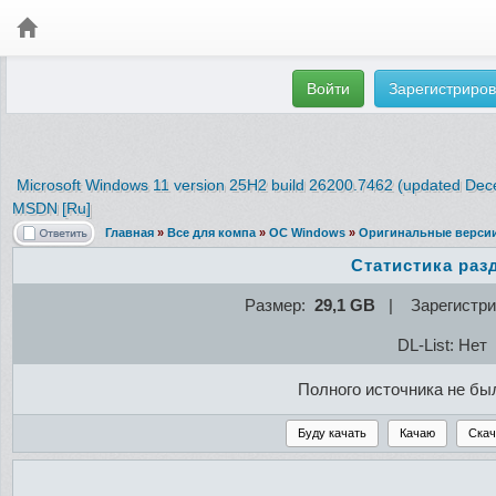
Войти
Зарегистриров
Microsoft Windows 11 version 25H2 build 26200.7462 (updated D
MSDN [Ru]
Главная
»
Все для компа
»
ОС Windows
»
Оригинальные верси
Статистика раз
Размер:
29,1 GB
| Зарегистри
DL-List: Нет
Полного источника не бы