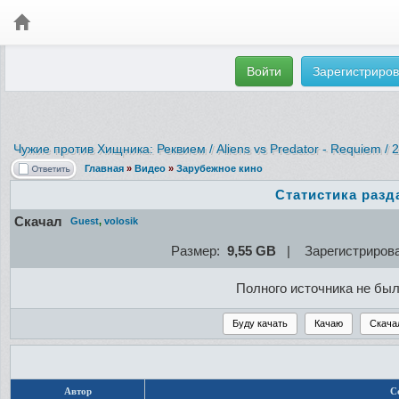
Войти
Зарегистриров
Чужие против Хищника: Реквием / Aliens vs Predator - Requiem / 
Главная
»
Видео
»
Зарубежное кино
Статистика разд
Скачал
Guest
,
volosik
Размер:
9,55 GB
| Зарегистриров
Полного источника не бы
Автор
С