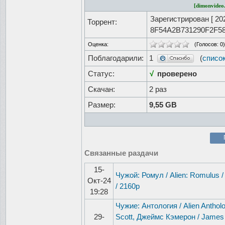
[dimonvideo.
Зарегистрирован [
20
Торрент:
8F54A2B731290F2F5
Оценка:
(Голосов:
0
)
Поблагодарили:
1
(
списо
Статус:
√
проверено
Скачан:
2 раз
Размер:
9,55 GB
Связанные раздачи
15-
Чужой: Ромул / Alien: Romulus 
Окт-24
/ 2160p
19:28
Чужие: Антология / Alien Anthol
29-
Scott, Джеймс Кэмерон / James