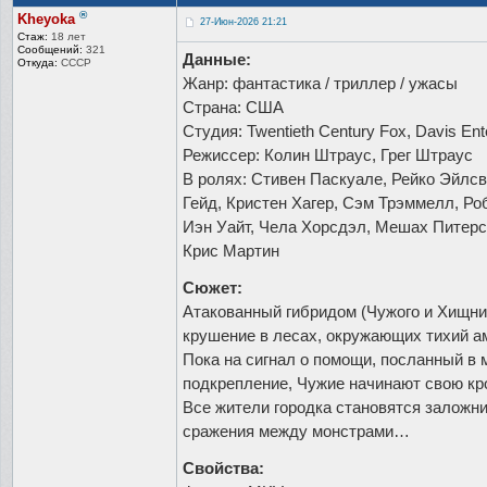
®
Kheyoka
27-Июн-2026 21:21
Стаж:
18 лет
Сообщений:
321
Данные:
Откуда:
СССР
Жанр: фантастика / триллер / ужасы
Страна: США
Студия: Twentieth Century Fox, Davis Ent
Режиссер: Колин Штраус, Грег Штраус
В ролях: Стивен Паскуале, Рейко Эйлс
Гейд, Кристен Хагер, Сэм Трэммелл, Ро
Иэн Уайт, Чела Хорсдэл, Мешах Питерс
Крис Мартин
Сюжет:
Атакованный гибридом (Чужого и Хищни
крушение в лесах, окружающих тихий а
Пока на сигнал о помощи, посланный в 
подкрепление, Чужие начинают свою кр
Все жители городка становятся заложни
сражения между монстрами…
Свойства: