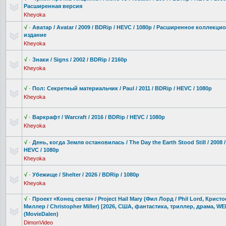
Расширенная версия
Kheyoka
√
·
Аватар / Avatar / 2009 / BDRip / HEVC / 1080p / Расширенное коллекци
издание
Kheyoka
√
·
Знаки / Signs / 2002 / BDRip / 2160p
Kheyoka
√
·
Пол: Секретный материальчик
/ Paul / 2011 / BDRip / HEVC / 1080p
Kheyoka
√
·
Варкрафт / Warcraft / 2016 / BDRip / HEVC / 1080p
Kheyoka
√
·
День, когда Земля остановилась
/ The Day the Earth Stood Still / 2008 
HEVC / 1080p
Kheyoka
√
·
Убежище / Shelter / 2026 / BDRip / 1080p
Kheyoka
√
·
Проект «Конец света» / Project Hail Mary (Фил Лорд / Phil Lord, Крист
Миллер / Christopher Miller) [2026, США, фантастика, триллер, драма, W
(MovieDalen)
DimonVideo