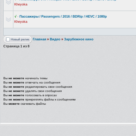
Kheyoka
√
·
Пассажиры / Passengers / 2016 / BDRip / HEVC / 1080p
Kheyoka
Главная
»
Видео
»
Зарубежное кино
Страница
1
из
8
Вы
не можете
начинать темы
Вы
не можете
отвечать на сообщения
Вы
не можете
редактировать свои сообщения
Вы
не можете
удалять свои сообщения
Вы
не можете
голосовать в опросах
Вы
не можете
прикреплять файлы к сообщениям
Вы
можете
скачивать файлы