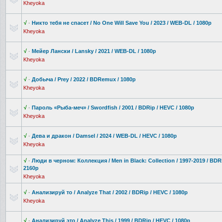
Kheyoka
√
·
Никто тебя не спасет / No One Will Save You / 2023 / WEB-DL / 1080p
Kheyoka
√
·
Мейер Лански / Lansky / 2021 / WEB-DL / 1080p
Kheyoka
√
·
Добыча / Prey / 2022 / BDRemux / 1080p
Kheyoka
√
·
Пароль «Рыба-меч» / Swordfish / 2001 / BDRip / HEVC / 1080p
Kheyoka
√
·
Дева и дракон / Damsel / 2024 / WEB-DL / HEVC / 1080p
Kheyoka
√
·
Люди в черном: Коллекция / Men in Black: Collection / 1997-2019 / BDRi
2160p
Kheyoka
√
·
Анализируй то / Analyze That / 2002 / BDRip / HEVC / 1080p
Kheyoka
√
·
Анализируй это / Analyze This / 1999 / BDRip / HEVC / 1080p