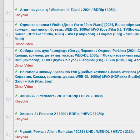
√
·
Агент на уикенд / Weekend in Taipei / 2024 / BDRip / 1080p
Kheyoka
√
·
Одинокие волки / Wolfs (Джон Уоттс / Jon Watts) [2024, Великобритан
комедия, криминал, боевик, WEB-DL 1080p] MVO (LostFilm 5.1, TVShows
Sound, HDrezka Studio, RGB) + AVO (Гаврилов) + Original (Eng) + Sub (Rus
Multi)
DimonVideo
√
·
Собиратель душ / Longlegs (Осгуд Перкинс / Osgood Perkins) [2024, 
Канада, триллер, детектив, ужасы, WEB-DL 1080p] [Локализованн
ый вид
Dub (Пифагор) + DVO (Кубик в Кубе) + Original (Eng) + Sub (Rus, Eng, Aze
DimonVideo
√
·
Не говори никому / Speak No Evil (Джеймс Уоткинс / James Watkins) [
Хорватия, Канада, триллер, драма, WEB-DL 1080p] MVO (HDRezka Studio) 
(Eng) + Sub (Rus, Eng)
DimonVideo
√
·
Хищники / Predators / 2010 / BDRip / HEVC / 1080p
Kheyoka
√
·
Хищник 2 / Predator 2 / 1990 / BDRip / HEVC / 1080p
Kheyoka
√
·
Чужой: Ромул / Alien: Romulus / 2024 / UHD / WEB-DL / HEVC / 2160p
Kheyoka