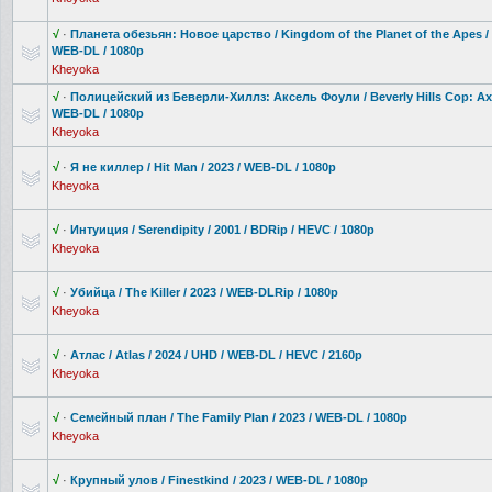
√
·
Планета обезьян: Новое царство / Kingdom of the Planet of the Apes / 
WEB-DL / 1080p
Kheyoka
√
·
Полицейский из Беверли-Хилл
з: Аксель Фоули / Beverly Hills Cop: Axe
WEB-DL / 1080p
Kheyoka
√
·
Я не киллер / Hit Man / 2023 / WEB-DL / 1080p
Kheyoka
√
·
Интуиция / Serendipity / 2001 / BDRip / HEVC / 1080p
Kheyoka
√
·
Убийца / The Killer / 2023 / WEB-DLRip / 1080p
Kheyoka
√
·
Атлас / Atlas / 2024 / UHD / WEB-DL / HEVC / 2160p
Kheyoka
√
·
Семейный план / The Family Plan / 2023 / WEB-DL / 1080p
Kheyoka
√
·
Крупный улов / Finestkind / 2023 / WEB-DL / 1080p