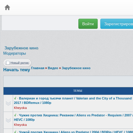
Войти
Зарегистриров
Зарубежное кино
Модераторы
Главная
»
Видео
»
Зарубежное кино
Начать тему
ТЕМЫ
√
·
Валериан и город тысячи планет / Valerian and the City of a Thousand 
2017 / BDRemux / 1080p
Kheyoka
√
·
Чужие против Хищника: Реквием / Aliens vs Predator - Requiem / 2007 /
HEVC / 1080p
Kheyoka
√
·
Чужой против Хищника / Aliens vs Predator / 2004 / BDRip / HEVC / 1080