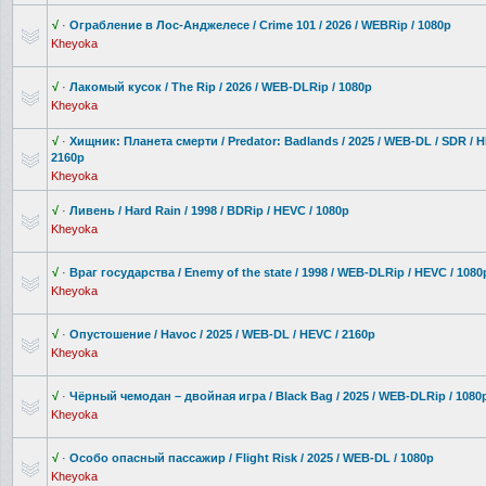
√
·
Ограбление в Лос-Анджелес
е / Crime 101 / 2026 / WEBRip / 1080p
Kheyoka
√
·
Лакомый кусок / The Rip / 2026 / WEB-DLRip / 1080p
Kheyoka
√
·
Хищник: Планета смерти / Predator: Badlands / 2025 / WEB-DL / SDR / H
2160p
Kheyoka
√
·
Ливень / Hard Rain / 1998 / BDRip / HEVC / 1080p
Kheyoka
√
·
Враг государства / Enemy of the state / 1998 / WEB-DLRip / HEVC / 1080
Kheyoka
√
·
Опустошение / Havoc / 2025 / WEB-DL / HEVC / 2160p
Kheyoka
√
·
Чёрный чемодан – двойная игра / Black Bag / 2025 / WEB-DLRip / 1080
Kheyoka
√
·
Особо опасный пассажир / Flight Risk / 2025 / WEB-DL / 1080p
Kheyoka