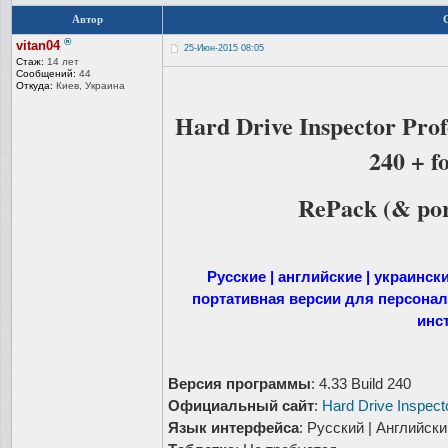
Автор
®
vitan04
25-Июн-2015 08:05
Стаж:
14 лет
Сообщений:
44
Откуда:
Киев, Украина
Hard Drive Inspector Profe
240 + f
RePack (& por
Русские | английские | украинс
портативная версии для персона
инс
Версия программы
: 4.33 Build 240
Официальный сайт
:
Hard Drive Inspect
Язык интерфейса
: Русский | Английски