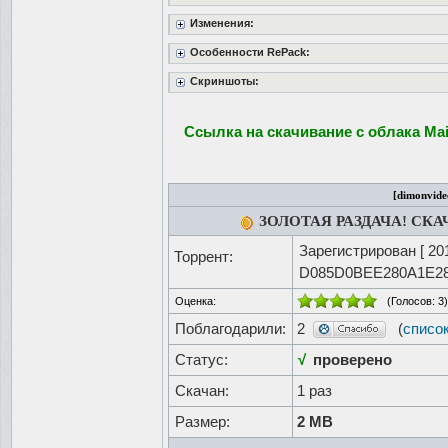
Изменения:
Особенности RePack:
Скриншоты:
Ссылка на скачивание с облака Mai
[dimonvide
ЗОЛОТАЯ РАЗДАЧА! СК
Зарегистрирован [
20
Торрент:
D085D0BEE280A1E2
Оценка:
(Голосов:
3
)
Поблагодарили:
2
(
списо
Статус:
√
проверено
Скачан:
1 раз
Размер:
2 MB