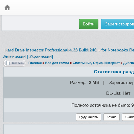
Войти
Зарегистриров
Hard Drive Inspector Professional
4.33 Build 240 + for Notebooks Re
Английский | Украинский]
Главная
»
Все для компа
»
Системные, Офис, Интернет
»
Диагн
Статистика раз
Размер:
2 MB
| Зарегистри
DL-List: Нет
Полного источника не было:
9