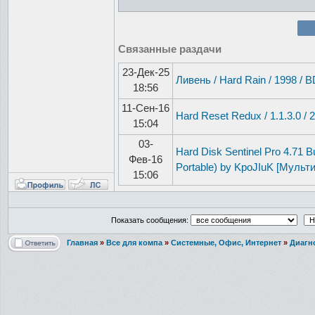
Связанные раздачи
23-Дек-25
Ливень / Hard Rain / 1998 / 
18:56
11-Сен-16
Hard Reset Redux / 1.1.3.0 / 
15:04
03-
Hard Disk Sentinel Pro 4.71 B
Фев-16
Portable) by KpoJIuK [Мульти
15:06
Показать сообщения:
Главная
»
Все для компа
»
Системные, Офис, Интернет
»
Диагн