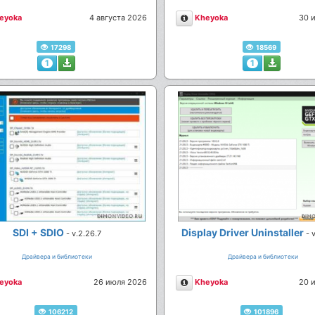
сание
Описание
eyoka
4 августа 2026
Kheyoka
30 
17298
18569
1
1
SDI + SDIO
Display Driver Uninstaller
- v.2.26.7
- v
Драйвера и библиотеки
Драйвера и библиотеки
сание
Описание
eyoka
26 июля 2026
Kheyoka
20 
106212
101896