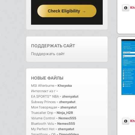
Опи
Kh
ПОДДЕРЖАТЬ САЙТ
Поддержать сайт
НОВЫЕ ФАЙЛЫ
MSI Afterburne
-
Kheyoka
Интеллект из г
-
EA SPORTS™ NBA
-
zhenyatut
Subway Princes
-
zhenyatut
Моя Говорящая
-
zhenyatut
Truecaller Опр
-
Ninja_H2R
Volume Control
-
Nemec555
Опи
Kh
Bluetooth Volu
-
Nemec555
My Perfect Hot
-
zhenyatut
SmartFons - Об
-
DimonVideo