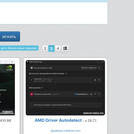
2
3
4
 дате (более новые первыми)
AMD Driver Autodetect
.610.88
- v.26.7.1
Драйвера и библиотеки