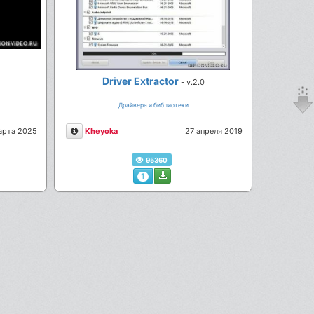
Driver Extractor
- v.2.0
Драйвера и библиотеки
Описание
арта 2025
Kheyoka
27 апреля 2019
95360
1