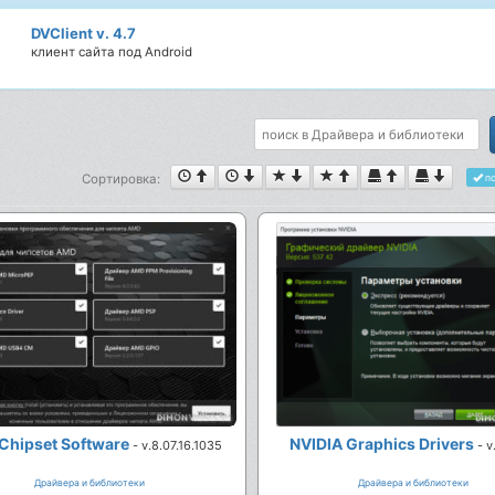
DVClient v. 4.7
клиент сайта под Android
Сортировка:
по
Chipset Software
NVIDIA Graphics Drivers
- v.8.07.16.1035
- v
Драйвера и библиотеки
Драйвера и библиотеки