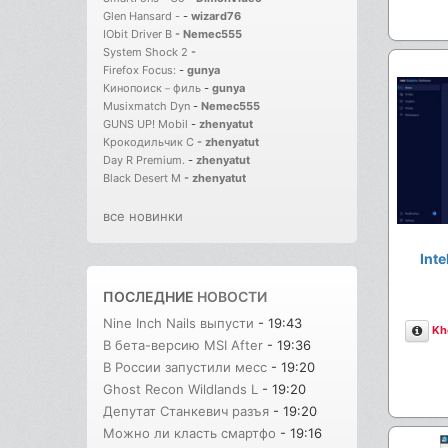
Glen Hansard -
-
wizard76
IObit Driver B
-
Nemec555
System Shock 2
-
Firefox Focus:
-
gunya
Кинопоиск－филь
-
gunya
Musixmatch Dyn
-
Nemec555
GUNS UP! Mobil
-
zhenyatut
Крокодильчик С
-
zhenyatut
Day R Premium.
-
zhenyatut
Black Desert M
-
zhenyatut
все новинки
Int
ПОСЛЕДНИЕ
НОВОСТИ
Nine Inch Nails выпусти
- 19:43
Опи
Kh
В бета-версию MSI After
- 19:36
В России запустили месс
- 19:20
Ghost Recon Wildlands L
- 19:20
Депутат Станкевич разъя
- 19:20
Можно ли класть смартфо
- 19:16