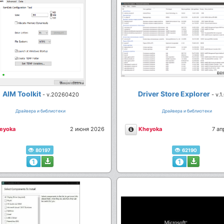
AIM Toolkit
Driver Store Explorer
- v.20260420
- v.1
Драйвера и библиотеки
Драйвера и библиотеки
сание
Описание
eyoka
2 июня 2026
Kheyoka
7 ап
80197
62190
1
1