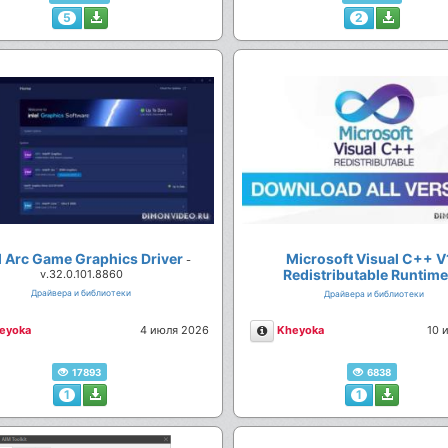
5
2
el Arc Game Graphics Driver
Microsoft Visual C++ V
-
Redistributable Runtim
v.32.0.101.8860
v.14.51.36247.0
Драйвера и библиотеки
Драйвера и библиотеки
сание
Описание
eyoka
4 июля 2026
Kheyoka
10 
17893
6838
1
1