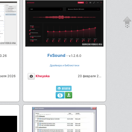
FxSound
.0.26
- v.1.2.6.0
Драйвера и библиотеки
Описание
реля 2026
Kheyoka
20 февраля 2026
81819
5