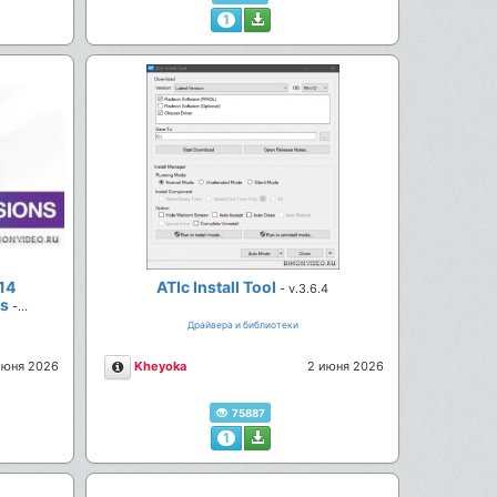
1
14
ATIc Install Tool
- v.3.6.4
es
-
Драйвера и библиотеки
Описание
июня 2026
Kheyoka
2 июня 2026
75887
1