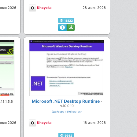
Описание
июля 2026
Kheyoka
28 июля 2026
18122
1
Microsoft .NET Desktop Runtime
.18.1.5.6
-
v.10.0.10
Драйвера и библиотеки
Описание
июля 2026
Kheyoka
16 июля 2026
5642