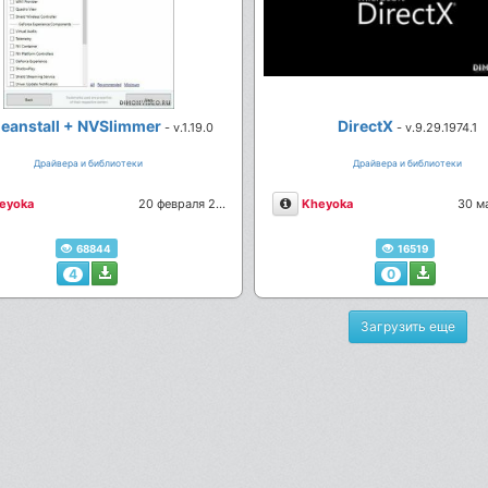
eanstall + NVSlimmer
DirectX
- v.1.19.0
- v.9.29.1974.1
Драйвера и библиотеки
Драйвера и библиотеки
сание
Описание
eyoka
20 февраля 2026
Kheyoka
30 м
68844
16519
4
0
Загрузить еще