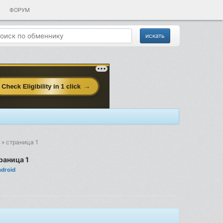
ФОРУМ
 » страница 1
раница 1
droid