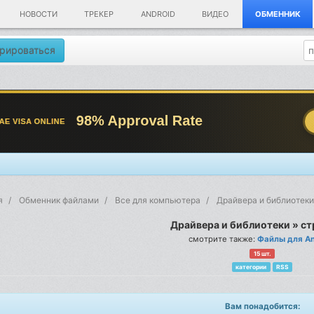
НОВОСТИ
ТРЕКЕР
ANDROID
ВИДЕО
ОБМЕННИК
рироваться
я
Обменник файлами
Все для компьютера
Драйвера и библиотеки
Драйвера и библиотеки » ст
смотрите также:
Файлы для An
15 шт.
категории
RSS
Вам понадобится: