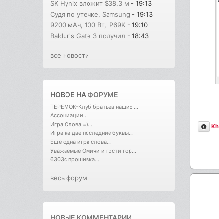
SK Hynix вложит $38,3 м
- 19:13
Судя по утечке, Samsung
- 19:13
9200 мАч, 100 Вт, IP69K
- 19:10
Baldur's Gate 3 получил
- 18:43
все новости
НОВОЕ НА
ФОРУМЕ
ТЕРЕМОК-Клуб братьев наших ...
Ассоциации...
Игра Слова =)...
Опи
Kh
Игра на две последние буквы...
Еще одна игра слова...
Уважаемые Омичи и гости гор...
6303с прошивка...
весь форум
НОВЫЕ КОММЕНТАРИИ