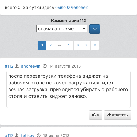
всего 0. За сутки здесь
было
0
человек
Комментарии 112
1
2
--
5
6
»
#
#112
andreevih
14 августа 2013
после перезагрузки телефона виджет на
рабочем столе не хочет загружаться. идет
вечная загрузка. приходится убирать с рабочего
стола и ставить виджет заново.
ответить
0
#112
fetisov
18 июля 2013