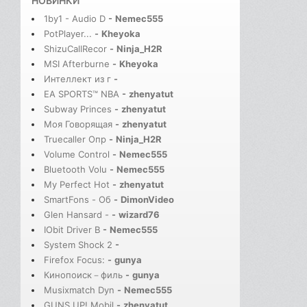
НОВИНКИ
1by1 - Audio D
-
Nemec555
PotPlayer...
-
Kheyoka
ShizuCallRecor
-
Ninja_H2R
MSI Afterburne
-
Kheyoka
Интеллект из г
-
EA SPORTS™ NBA
-
zhenyatut
Subway Princes
-
zhenyatut
Моя Говорящая
-
zhenyatut
Truecaller Опр
-
Ninja_H2R
Volume Control
-
Nemec555
Bluetooth Volu
-
Nemec555
My Perfect Hot
-
zhenyatut
SmartFons - Об
-
DimonVideo
Glen Hansard -
-
wizard76
IObit Driver B
-
Nemec555
System Shock 2
-
Firefox Focus:
-
gunya
Кинопоиск－филь
-
gunya
Musixmatch Dyn
-
Nemec555
GUNS UP! Mobil
-
zhenyatut