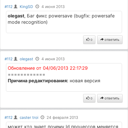
#112
KingSD
4 июня 2013
olegast
, Баг фикс powersave (bugfix: powersafe
mode recognition)
ответить
0
#112
olegast
4 июня 2013
Обновление от 04/06/2013 22:17:29
============
Причина редактирования:
новая версия
ответить
0
#112
caster troi
24 февраля 2013
может кто знает почему ld процессов меняется