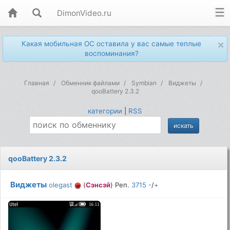
DimonVideo.ru
×
Какая мобильная ОС оставила у вас самые теплые
воспоминания?
Главная
Обменник файлами
Symbian
Виджеты
qooBattery 2.3.2
категории
|
RSS
qooBattery 2.3.2
Виджеты
olegast
(
Сэнсэй
) Реп.
3715
-
/
+