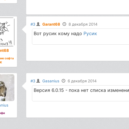
#3
Garant68
8 декабря 2014
Вот русик кому надо
Русик
nt68
ик софта
К
#3
Gasanius
6 декабря 2014
Версия 6.0.15 - пока нет списка изменен
nius
офи