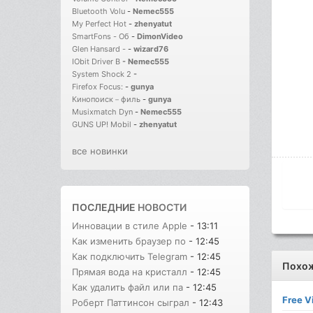
Bluetooth Volu
-
Nemec555
My Perfect Hot
-
zhenyatut
SmartFons - Об
-
DimonVideo
Glen Hansard -
-
wizard76
IObit Driver B
-
Nemec555
System Shock 2
-
Firefox Focus:
-
gunya
Кинопоиск－филь
-
gunya
Musixmatch Dyn
-
Nemec555
GUNS UP! Mobil
-
zhenyatut
все новинки
ПОСЛЕДНИЕ
НОВОСТИ
Инновации в стиле Apple
- 13:11
Как изменить браузер по
- 12:45
Как подключить Telegram
- 12:45
Похо
Прямая вода на кристалл
- 12:45
Как удалить файл или па
- 12:45
Free V
Роберт Паттинсон сыграл
- 12:43