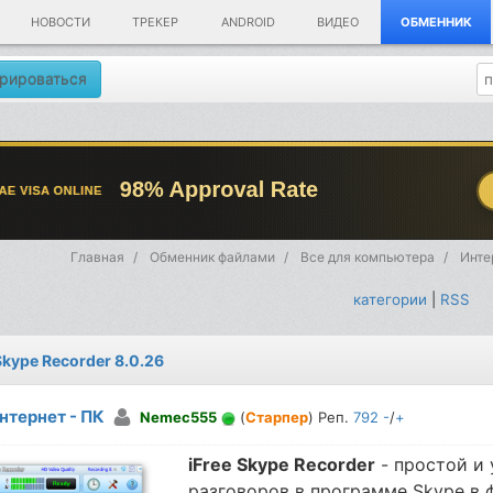
НОВОСТИ
ТРЕКЕР
ANDROID
ВИДЕО
ОБМЕННИК
рироваться
Главная
Обменник файлами
Все для компьютера
Инте
категории
|
RSS
Skype Recorder 8.0.26
нтернет - ПК
Nemec555
(
Старпер
) Реп.
792
-
/
+
iFree Skype Recorder
- простой и 
разговоров
в программе Skype в 