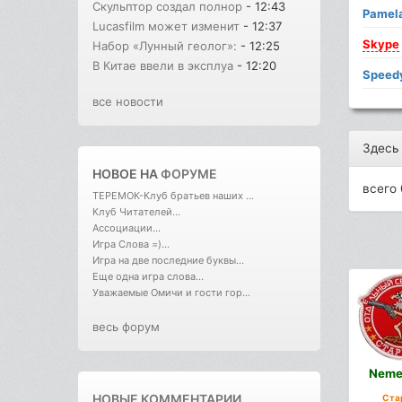
Скульптор создал полнор
- 12:43
Pamela
Lucasfilm может изменит
- 12:37
Skype
Набор «Лунный геолог»:
- 12:25
В Китае ввели в эксплуа
- 12:20
Speed
все новости
Здесь
НОВОЕ НА
ФОРУМЕ
всего 
ТЕРЕМОК-Клуб братьев наших ...
Клуб Читателей...
Ассоциации...
Игра Слова =)...
Игра на две последние буквы...
Еще одна игра слова...
Уважаемые Омичи и гости гор...
весь форум
Neme
НОВЫЕ КОММЕНТАРИИ
Ста