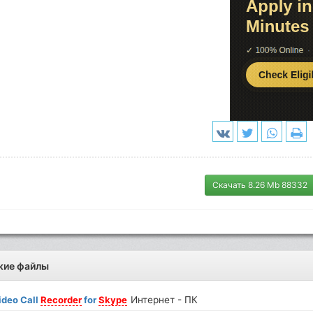
Скачать 8.26 Mb 88332
жие файлы
ideo Call
Recorder
for
Skype
Интернет - ПК