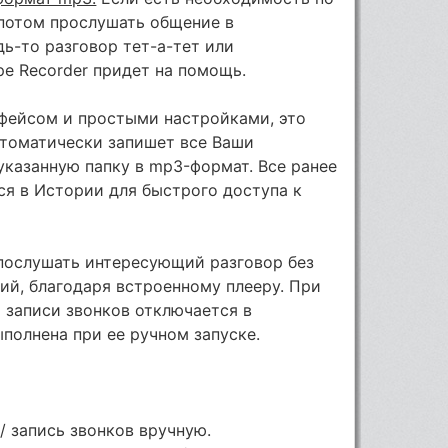
 потом прослушать общение в
дь-то разговор тет-а-тет или
pe Recorder придет на помощь.
фейсом и простыми настройками, это
втоматически запишет все Ваши
указанную папку в mp3-формат. Все ранее
я в Истории для быстрого доступа к
 послушать интересующий разговор без
ий, благодаря встроенному плееру. При
 записи звонков отключается в
ыполнена при ее ручном запуске.
/ запись звонков вручную.