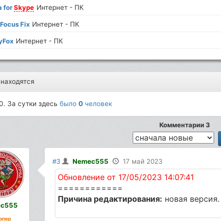
 for
Skype
Интернет - ПК
Focus Fix
Интернет - ПК
yFox
Интернет - ПК
 находятся
0. За сутки здесь
было
0
человек
Комментарии 3
#3
Nemec555
17 май 2023
Обновление от 17/05/2023 14:07:41
============
Причина редактирования:
новая версия.
c555
рпер