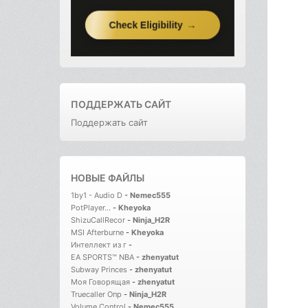
ПОДДЕРЖАТЬ САЙТ
Поддержать сайт
НОВЫЕ ФАЙЛЫ
1by1 - Audio D
-
Nemec555
PotPlayer...
-
Kheyoka
ShizuCallRecor
-
Ninja_H2R
MSI Afterburne
-
Kheyoka
Интеллект из г
-
EA SPORTS™ NBA
-
zhenyatut
Subway Princes
-
zhenyatut
Моя Говорящая
-
zhenyatut
Truecaller Опр
-
Ninja_H2R
Volume Control
-
Nemec555