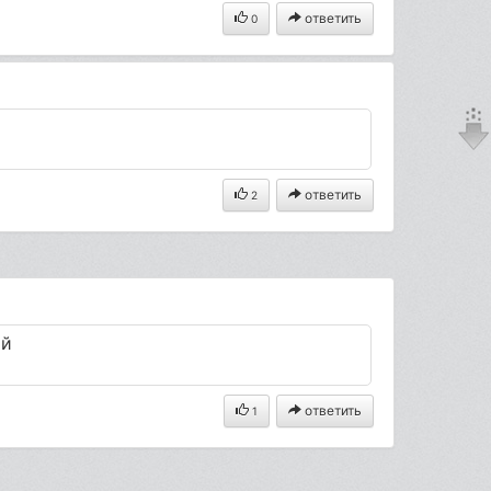
ответить
0
ответить
2
ий
ответить
1