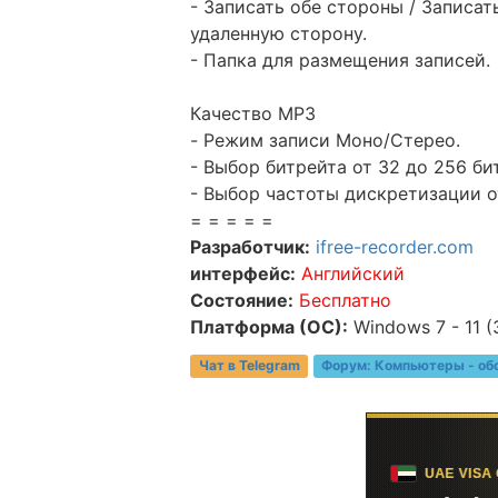
- Записать обе стороны / Записат
удаленную сторону.
- Папка для размещения записей.
Качество MP3
- Режим записи Моно/Стерео.
- Выбор битрейта от 32 до 256 бит
- Выбор частоты дискретизации от
= = = = =
Разработчик:
ifree-recorder.com
интерфейс:
Английский
Состояние:
Бесплатно
Платформа (ОС):
Windows 7 - 11 (
Чат в Telegram
Форум:
Компьютеры - об